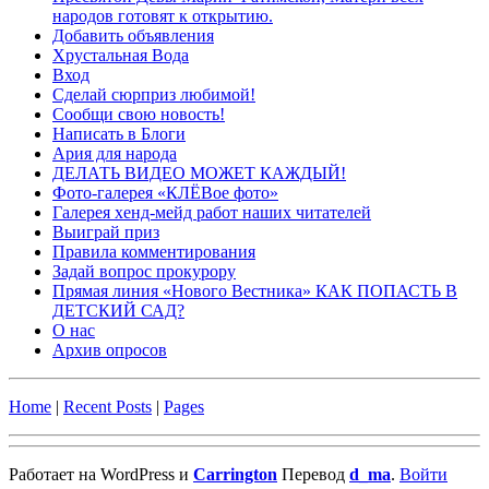
народов готовят к открытию.
Добавить объявления
Хрустальная Вода
Вход
Сделай сюрприз любимой!
Сообщи свою новость!
Написать в Блоги
Ария для народа
ДЕЛАТЬ ВИДЕО МОЖЕТ КАЖДЫЙ!
Фото-галерея «КЛЁВое фото»
Галерея хенд-мейд работ наших читателей
Выиграй приз
Правила комментирования
Задай вопрос прокурору
Прямая линия «Нового Вестника» КАК ПОПАСТЬ В
ДЕТСКИЙ САД?
О нас
Архив опросов
Home
|
Recent Posts
|
Pages
Работает на WordPress и
Carrington
Перевод
d_ma
.
Войти