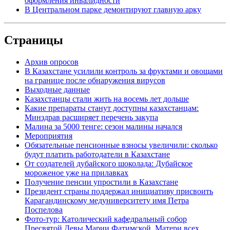
оформления инвалидности
В Центральном парке демонтируют главную арку
Страницы
Архив опросов
В Казахстане усилили контроль за фруктами и овощами
на границе после обнаружения вирусов
Выходные данные
Казахстанцы стали жить на восемь лет дольше
Какие препараты станут доступны казахстанцам:
Минздрав расширяет перечень закупа
Малина за 5000 тенге: сезон малины начался
Мероприятия
Обязательные пенсионные взносы увеличили: сколько
будут платить работодатели в Казахстане
От создателей дубайского шоколада: Дубайское
мороженое уже на прилавках
Получение пенсии упростили в Казахстане
Президент страны поддержал инициативу присвоить
Карагандинскому медуниверситету имя Петра
Поспелова
Фото-тур: Католический кафедральный собор
Пресвятой Девы Марии Фатимской, Матери всех