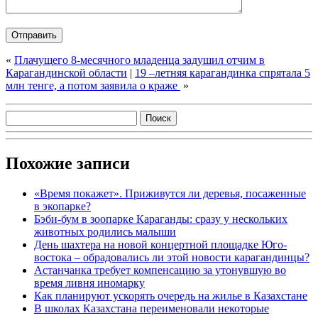
«
Плачущего 8-месячного младенца задушил отчим в
Карагандинской области
|
19 –летняя карагандинка спрятала 5
млн тенге, а потом заявила о краже
»
Похожие записи
«Время покажет». Приживутся ли деревья, посаженные
в экопарке?
Бэби-бум в зоопарке Караганды: сразу у нескольких
животных родились малыши
День шахтера на новой концертной площадке Юго-
востока – обрадовались ли этой новости карагандинцы?
Астанчанка требует компенсацию за утонувшую во
время ливня иномарку
Как планируют ускорять очередь на жилье в Казахстане
В школах Казахстана переименовали некоторые