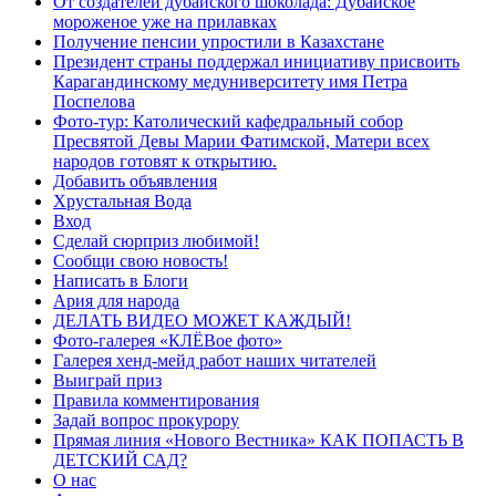
От создателей дубайского шоколада: Дубайское
мороженое уже на прилавках
Получение пенсии упростили в Казахстане
Президент страны поддержал инициативу присвоить
Карагандинскому медуниверситету имя Петра
Поспелова
Фото-тур: Католический кафедральный собор
Пресвятой Девы Марии Фатимской, Матери всех
народов готовят к открытию.
Добавить объявления
Хрустальная Вода
Вход
Сделай сюрприз любимой!
Сообщи свою новость!
Написать в Блоги
Ария для народа
ДЕЛАТЬ ВИДЕО МОЖЕТ КАЖДЫЙ!
Фото-галерея «КЛЁВое фото»
Галерея хенд-мейд работ наших читателей
Выиграй приз
Правила комментирования
Задай вопрос прокурору
Прямая линия «Нового Вестника» КАК ПОПАСТЬ В
ДЕТСКИЙ САД?
О нас