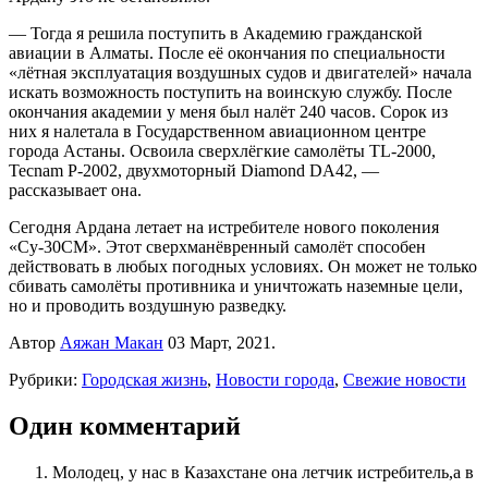
— Тогда я решила поступить в Академию гражданской
авиации в Алматы. После её окончания по специальности
«лётная эксплуатация воздушных судов и двигателей» начала
искать возможность поступить на воинскую службу. После
окончания академии у меня был налёт 240 часов. Сорок из
них я налетала в Государственном авиационном центре
города Астаны. Освоила сверхлёгкие самолёты TL-2000,
Tecnam P-2002, двухмоторный Diamond DA42, —
рассказывает она.
Сегодня Ардана летает на истребителе нового поколения
«Су-30СМ». Этот сверхманёвренный самолёт способен
действовать в любых погодных условиях. Он может не только
сбивать самолёты противника и уничтожать наземные цели,
но и проводить воздушную разведку.
Автор
Аяжан Макан
03 Март, 2021.
Рубрики:
Городская жизнь
,
Новости города
,
Свежие новости
Один комментарий
Молодец, у нас в Казахстане она летчик истребитель,а в