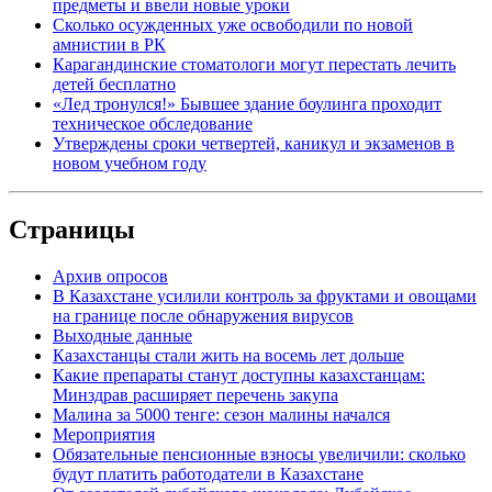
предметы и ввели новые уроки
Сколько осужденных уже освободили по новой
амнистии в РК
Карагандинские стоматологи могут перестать лечить
детей бесплатно
«Лед тронулся!» Бывшее здание боулинга проходит
техническое обследование
Утверждены сроки четвертей, каникул и экзаменов в
новом учебном году
Страницы
Архив опросов
В Казахстане усилили контроль за фруктами и овощами
на границе после обнаружения вирусов
Выходные данные
Казахстанцы стали жить на восемь лет дольше
Какие препараты станут доступны казахстанцам:
Минздрав расширяет перечень закупа
Малина за 5000 тенге: сезон малины начался
Мероприятия
Обязательные пенсионные взносы увеличили: сколько
будут платить работодатели в Казахстане