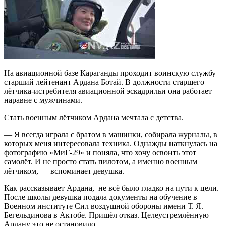
На авиационной базе Караганды проходит воинскую службу
старший лейтенант Ардана Ботай. В должности старшего
лётчика-истребителя авиационной эскадрильи она работает
наравне с мужчинами.
Стать военным лётчиком Ардана мечтала с детства.
— Я всегда играла с братом в машинки, собирала журналы, в
которых меня интересовала техника. Однажды наткнулась на
фотографию «МиГ-29» и поняла, что хочу освоить этот
самолёт. И не просто стать пилотом, а именно военным
лётчиком, — вспоминает девушка.
Как рассказывает Ардана, не всё было гладко на пути к цели.
После школы девушка подала документы на обучение в
Военном институте Сил воздушной обороны имени Т. Я.
Бегельдинова в Актобе. Пришёл отказ. Целеустремлённую
Ардану это не остановило.