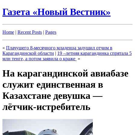
Газета «Новый Вестник»
Home
|
Recent Posts
|
Pages
«
Плачущего 8-месячного младенца задушил отчим в
Карагандинской области
|
19 –летняя карагандинка спрятала 5
млн тенге, а потом заявила о краже
»
На карагандинской авиабазе
служит единственная в
Казахстане девушка —
лётчик-истребитель