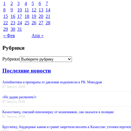
1
2
3
4
5
6
7
8
9
10
11
12
13
14
15
16
17
18
19
20
21
22
23
24
25
26
27
28
29
30
31
« Фев
Апр »
Рубрики
Рубрики
Последние новости
Антибиотики и препараты от давления подешевели в РК: Минздрав
07 Август, 2026
«Не дадим распилить!»
07 Август, 2026
Казахстанец, спасший пенсионерку от мошенников, сам оказался в полиции
07 Август, 2026
Брусчатку, бордюрные камни и гранит запретили ввозить в Казахстан: уточнен перечен