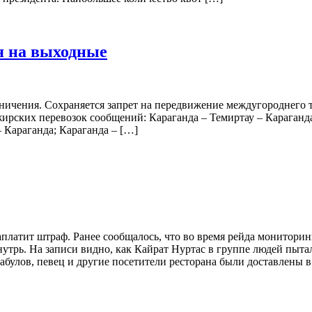
я на выходные
ичения. Сохраняется запрет на передвижение междугороднего тр
ских перевозок сообщений: Караганда – Темиртау – Караганда;
 Караганда; Караганда – […]
платит штраф. Ранее сообщалось, что во время рейда мониторин
утрь. На записи видно, как Кайрат Нуртас в группе людей пыта
абулов, певец и другие посетители ресторана были доставлены 