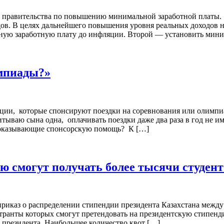
правительства по повышению минимальной заработной платы. «
дов. В целях дальнейшего повышения уровня реальных доходов 
ую заработную плату до инфляции. Второй — установить миним
импиады?»
зации, которые спонсируют поездки на соревнования или олимп
тываю сына одна, оплачивать поездки даже два раза в год не 
 оказывающие спонсорскую помощь? К […]
ю смогут получать более тысячи студент
риказ о распределении стипендии президента Казахстана между
транты которых смогут претендовать на президентскую стипенди
 президента. Наибольшее количество квот […]