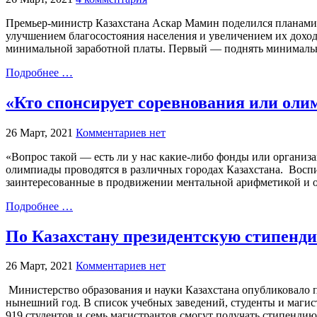
Премьер-министр Казахстана Аскар Мамин поделился планами 
улучшением благосостояния населения и увеличением их дохо
минимальной заработной платы. Первый — поднять минимальн
Подробнее …
«Кто спонсирует соревнования или ол
26 Март, 2021
Комментариев нет
«Вопрос такой — есть ли у нас какие-либо фонды или органи
олимпиады проводятся в различных городах Казахстана. Воспи
заинтересованные в продвижении ментальной арифметикой и
Подробнее …
По Казахстану президентскую стипенди
26 Март, 2021
Комментариев нет
Министерство образования и науки Казахстана опубликовало п
нынешний год. В список учебных заведений, студенты и магис
919 студентов и семь магистрантов смогут получать стипендию