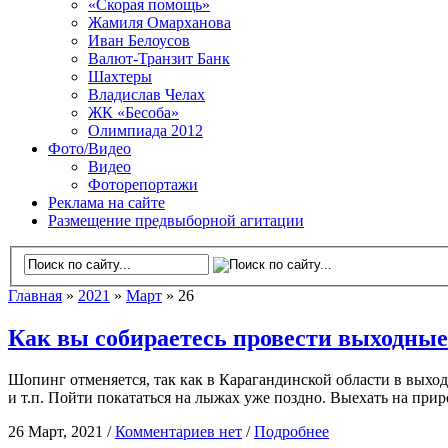
«Скорая помощь»
Жамиля Омарханова
Иван Белоусов
Валют-Транзит Банк
Шахтеры
Владислав Челах
ЖК «Бесоба»
Олимпиада 2012
Фото/Видео
Видео
Фоторепортажи
Реклама на сайте
Размещение предвыборной агитации
Главная
»
2021
»
Март
» 26
Как вы собираетесь провести выходные
Шопинг отменяется, так как в Карагандинской области в выход
и т.п. Пойти покататься на лыжах уже поздно. Выехать на пр
26 Март, 2021 /
Комментариев нет
/
Подробнее