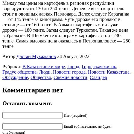
Между тем цены на картофель в регионах республики
варьируются от 130 до 250 тенге. Дешевле всего картофель
стоит в овощных лавках Павлодара. Далее следует Караганда
— от 145 тенге за килограмм. Чуть дороже его продают в
столице — от 160 тенге. В Алматы картофель стоит уже
дороже — 180 тенге. Затем следует Туркестан. Такая же цена
в Уральске. В Шымкенте килограмм картофеля стоит 230
тенге. Самая высокая цена оказалась в Петропавловске — 250
тенге.
Автор
Дастан Мухажанов
24 Август, 2022.
Рубрики:
В Казахстане и мире
,
Город
,
Городская жизнь
,
Градус общества
,
Люди
,
Новости города
,
Новости Казахстана
,
Обсуждение
,
Общество
,
Свежие новости
,
Слайдер
Комментариев нет
Оставить коммент.
Имя (required)
Email (обязательно, не будет
опубликован)