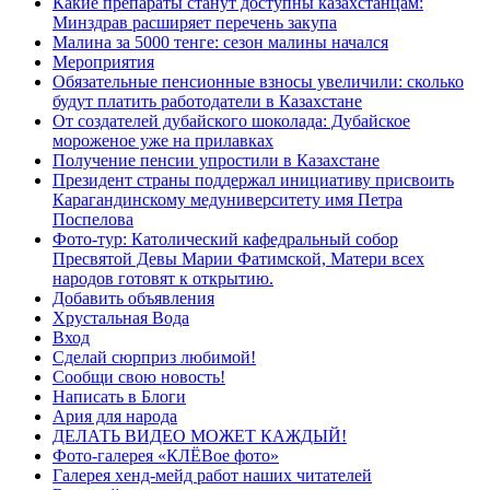
Какие препараты станут доступны казахстанцам:
Минздрав расширяет перечень закупа
Малина за 5000 тенге: сезон малины начался
Мероприятия
Обязательные пенсионные взносы увеличили: сколько
будут платить работодатели в Казахстане
От создателей дубайского шоколада: Дубайское
мороженое уже на прилавках
Получение пенсии упростили в Казахстане
Президент страны поддержал инициативу присвоить
Карагандинскому медуниверситету имя Петра
Поспелова
Фото-тур: Католический кафедральный собор
Пресвятой Девы Марии Фатимской, Матери всех
народов готовят к открытию.
Добавить объявления
Хрустальная Вода
Вход
Сделай сюрприз любимой!
Сообщи свою новость!
Написать в Блоги
Ария для народа
ДЕЛАТЬ ВИДЕО МОЖЕТ КАЖДЫЙ!
Фото-галерея «КЛЁВое фото»
Галерея хенд-мейд работ наших читателей