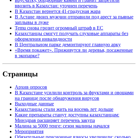
Брусчатку, бордюрные камни и гранит запретили
ввозить в Казахстан: уточнен перечень
В Казахстан вернется 41-градусная жара
В Астане двоих мужчин отправили под арест за пьяные
заплывы в луже
Temu снова грозит огромный штраф в ЕС
Казахстанцы смогут получать слуховые аппараты без
оформления инвалидности
В Центральном парке демонтируют главную арку
«Время покажет». Приживутся ли деревья, посаженные
в экопарке?
Страницы
Архив опросов
В Казахстане усилили контроль за фруктами и овощами
на границе после обнаружения вирусов
Выходные данные
Казахстанцы стали жить на восемь лет дольше
Какие препараты станут доступны казахстанцам:
Минздрав расширяет перечень закупа
Малина за 5000 тенге: сезон малины начался
Мероприятия
Обязательные пенсионные взносы увеличили: сколько