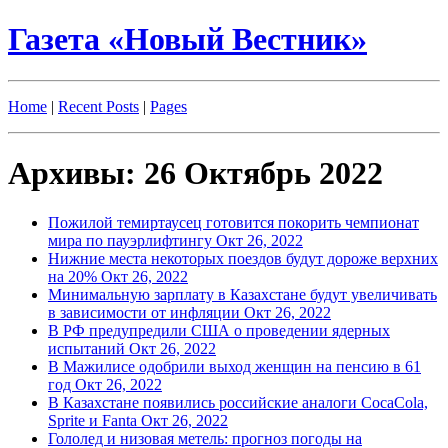
Газета «Новый Вестник»
Home
|
Recent Posts
|
Pages
Архивы: 26 Октябрь 2022
Пожилой темиртаусец готовится покорить чемпионат
мира по пауэрлифтингу
Окт 26, 2022
Нижние места некоторых поездов будут дороже верхних
на 20%
Окт 26, 2022
Минимальную зарплату в Казахстане будут увеличивать
в зависимости от инфляции
Окт 26, 2022
В РФ предупредили США о проведении ядерных
испытаний
Окт 26, 2022
В Мажилисе одобрили выход женщин на пенсию в 61
год
Окт 26, 2022
В Казахстане появились российские аналоги CocaCola,
Sprite и Fanta
Окт 26, 2022
Гололед и низовая метель: прогноз погоды на