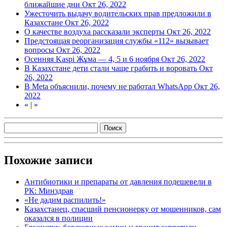
ближайшие дни
Окт 26, 2022
Ужесточить выдачу водительских прав предложили в
Казахстане
Окт 26, 2022
О качестве воздуха рассказали эксперты
Окт 26, 2022
Предстоящая реорганизация службы «112» вызывает
вопросы
Окт 26, 2022
Осенняя Kaspi Жұма — 4, 5 и 6 ноября
Окт 26, 2022
В Казахстане дети стали чаще грабить и воровать
Окт
26, 2022
В Meta объяснили, почему не работал WhatsApp
Окт 26,
2022
«
|
»
Похожие записи
Антибиотики и препараты от давления подешевели в
РК: Минздрав
«Не дадим распилить!»
Казахстанец, спасший пенсионерку от мошенников, сам
оказался в полиции