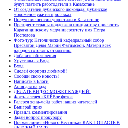
будут платить работодатели в Казахстане
От создателей дубайского шоколада: Дубайское
мороженое уже на прилавках
Получение пенсии упростили в Казахстане
Президент страны поддержал инициативу присвоить
Карагандинскому медуниверситету имя Петра
Поспелова
Фото-тур: Католический кафедральный собор
Пресвятой Девы Марии Фатимской, Матери всех
народов готовят к открытию.
Добавить объявления
Хрустальная Вода
Вход
Сделай сюрприз любимой!
Сообщи свою новость!
Написать в Блоги
Ария для народа
ДЕЛАТЬ ВИДЕО МОЖЕТ КАЖДЫЙ!
Фото-галерея «КЛЁВое фото»
Галерея хенд-мейд работ наших читателей
Выиграй приз
Правила комментирования
Задай вопрос прокурору
Прямая линия «Нового Вестника» КАК ПОПАСТЬ В
ДЕТСКИЙ САД?