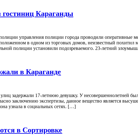
из гостиниц Караганды
 полиции управления полиции города проводили оперативные 
сположенном в одном из торговых домов, неизвестный похитил м
льной полиции установили подозреваемого. 23-летний злоумыш
жали в Караганде
улиц задержали 17-летнюю девушку. У несовершеннолетней было
ласно заключению экспертизы, данное вещество является высуше
 она узнала в социальных сетях. […]
ются в Сортировке