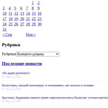
1
2
3
4
5
6
7
8
9
10
11
12
13
14
15
16
17
18
19
20
21
22
23
24
25
26
27
28
29
30
31
« Сен
Ноя »
Рубрики
Рубрики
Последние новости
«Не дадим распилить!»
07 Август, 2026
Казахстанец, спасший пенсионерку от мошенников, сам оказался в полиции
07 Август, 2026
Брусчатку, бордюрные камни и гранит запретили ввозить в Казахстан: уточнен перечен
07 Август, 2026