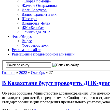
«Скорая помощь»
Жамиля Омарханова
Иван Белоусов
Валют-Транзит Банк
Шахтеры
Владислав Челах
ЖК «Бесоба»
Олимпиада 2012
Фото/Видео
Видео
Фоторепортажи
Реклама на сайте
Размещение предвыборной агитации
Главная
»
2022
»
Октябрь
» 27
В Казахстане будут проводить ДНК-диаг
Об этом сообщает Министерство здравоохранения. Это должно
инвалидизацию детей, передает nv.kz. Сообщается, что в стр
стандарт организации проведения пренатального ультразвуков