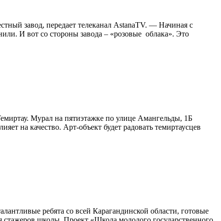
тный завод, передает телеканал АstanaTV. — Начиная с
анили. И вот со стороны завода – «розовые облака». Это
емиртау. Мурал на пятиэтажке по улице Амангельды, 1Б
лияет на качество. Арт-объект будет радовать темиртаусцев
лантливые ребята со всей Карагандинской области, готовые
ния стажеров школы. Проект «Школа молодого государственного