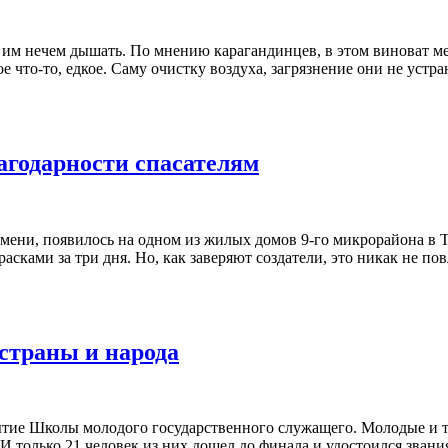
им нечем дышать. По мнению карагандинцев, в этом виноват мес
е что-то, едкое. Саму очистку воздуха, загрязнение они не устр
агодарности спасателям
мени, появилось на одном из жилых домов 9-го микрорайона в Т
сками за три дня. Но, как заверяют создатели, это никак не пов
 страны и народа
тие Школы молодого государственного служащего. Молодые и та
 И только 21 человек из них дошел до финала и удостоился зва