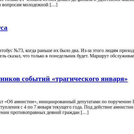
по вопросам молодежной […]
уса
автобус №73, когда раньше их было два. Из-за этого людям прихо
ь сказал, что только в понедельник будет. Маршрут обслуживает
ников событий «трагического января»
оект «Об амнистии», инициированный депутатами по поручению Г
упления с 4 по 7 января текущего года. Под действие амнисти
ении противоправных деяний граждан […]