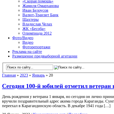
«Скорая помощь»
Жамиля Омарханова
Иван Белоусов
Валют-Транзит Банк
Шахтеры
Владислав Челах
ЖК «Бесоба»
Олимпиада 2012
Фото/Видео
Видео
Фоторепортажи
Реклама на сайте
Размещение предвыборной агитации
Главная
»
2023
»
Январь
» 20
Сегодня 100-й юбилей отметил ветеран
День рождения у ветерана 1 января, но сегодня он лично при
вручили поздравительный адрес акима города Караганды. Сунга
переехал в Карагандинскую область. В декабре 1941 года […]