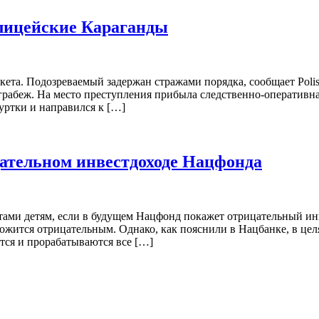
лицейские Караганды
кета. Подозреваемый задержан стражами порядка, сообщает Poli
 грабеж. На место преступления прибыла следственно-оперативн
уртки и направился к […]
цательном инвестдоходе Нацфонда
атами детям, если в будущем Нацфонд покажет отрицательный и
ложится отрицательным. Однако, как пояснили в Нацбанке, в це
ся и прорабатываются все […]