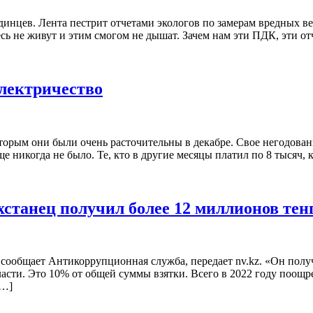
динцев. Лента пестрит отчетами экологов по замерам вредных в
сь не живут и этим смогом не дышат. Зачем нам эти ПДК, эти отч
лектричество
орым они были очень расточительны в декабре. Свое негодовани
 еще никогда не было. Те, кто в другие месяцы платил по 8 тыся
танец получил более 12 миллионов тен
сообщает Антикоррупционная служба, передает nv.kz. «Он получ
ласти. Это 10% от общей суммы взятки. Всего в 2022 году поощ
[…]