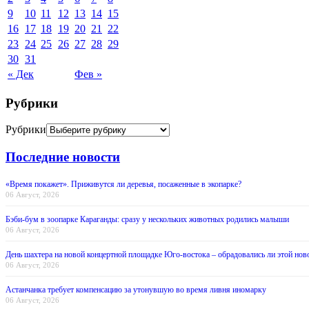
9
10
11
12
13
14
15
16
17
18
19
20
21
22
23
24
25
26
27
28
29
30
31
« Дек
Фев »
Рубрики
Рубрики
Последние новости
«Время покажет». Приживутся ли деревья, посаженные в экопарке?
06 Август, 2026
Бэби-бум в зоопарке Караганды: сразу у нескольких животных родились малыши
06 Август, 2026
День шахтера на новой концертной площадке Юго-востока – обрадовались ли этой нов
06 Август, 2026
Астанчанка требует компенсацию за утонувшую во время ливня иномарку
06 Август, 2026