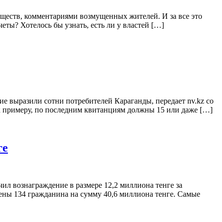
еществ, комментариями возмущенных жителей. И за все это
еты? Хотелось бы узнать, есть ли у властей […]
е выразили сотни потребителей Караганды, передает nv.kz со
ч, к примеру, по последним квитанциям должны 15 или даже […]
ге
ил вознаграждение в размере 12,2 миллиона тенге за
рены 134 гражданина на сумму 40,6 миллиона тенге. Самые