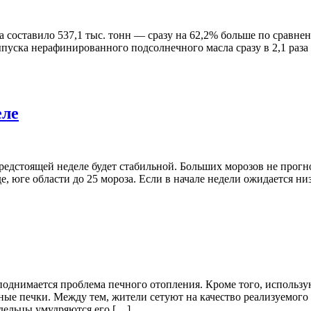
а составило 537,1 тыс. тонн — сразу на 62,2% больше по сравне
уска нерафинированного подсолнечного масла сразу в 2,1 раза з
еле
редстоящей неделе будет стабильной. Больших морозов не прогно
аде, юге области до 25 мороза. Если в начале недели ожидается ни
поднимается проблема печного отопления. Кроме того, использу
ые печки. Между тем, жители сетуют на качество реализуемого 
-дельцы умудряются его […]