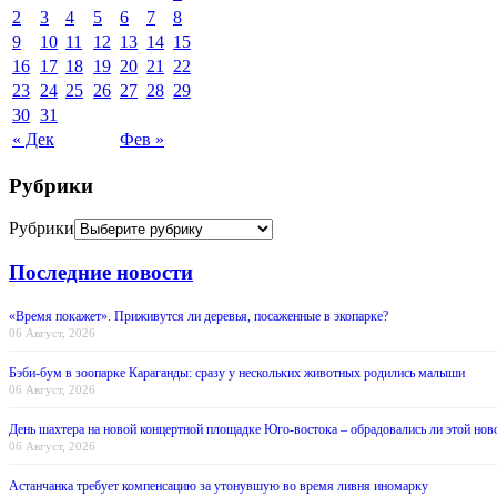
2
3
4
5
6
7
8
9
10
11
12
13
14
15
16
17
18
19
20
21
22
23
24
25
26
27
28
29
30
31
« Дек
Фев »
Рубрики
Рубрики
Последние новости
«Время покажет». Приживутся ли деревья, посаженные в экопарке?
06 Август, 2026
Бэби-бум в зоопарке Караганды: сразу у нескольких животных родились малыши
06 Август, 2026
День шахтера на новой концертной площадке Юго-востока – обрадовались ли этой нов
06 Август, 2026
Астанчанка требует компенсацию за утонувшую во время ливня иномарку