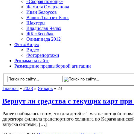
«Скорая помощь»
Жамиля Омарханова
Иван Белоусов
Валют-Транзит Банк
Шахтеры
Владислав Челах
ЖК «Бесоба»
Олимпиада 2012
Фото/Видео
Видео
Фоторепортажи
Реклама на сайте
Размещение предвыборной агитации
Главная
»
2023
»
Январь
» 23
Вернут ли средства с текущих карт при
Ранее сообщалось о том, что для детей с 1 мая начнет действов
директора филиала транспортного холдинга по Карагандинской 
запуска системы, […]