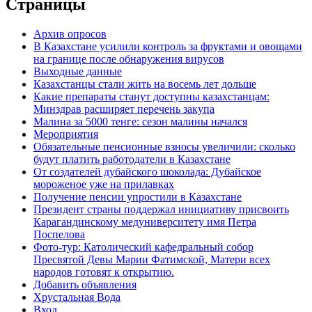
Страницы
Архив опросов
В Казахстане усилили контроль за фруктами и овощами
на границе после обнаружения вирусов
Выходные данные
Казахстанцы стали жить на восемь лет дольше
Какие препараты станут доступны казахстанцам:
Минздрав расширяет перечень закупа
Малина за 5000 тенге: сезон малины начался
Мероприятия
Обязательные пенсионные взносы увеличили: сколько
будут платить работодатели в Казахстане
От создателей дубайского шоколада: Дубайское
мороженое уже на прилавках
Получение пенсии упростили в Казахстане
Президент страны поддержал инициативу присвоить
Карагандинскому медуниверситету имя Петра
Поспелова
Фото-тур: Католический кафедральный собор
Пресвятой Девы Марии Фатимской, Матери всех
народов готовят к открытию.
Добавить объявления
Хрустальная Вода
Вход