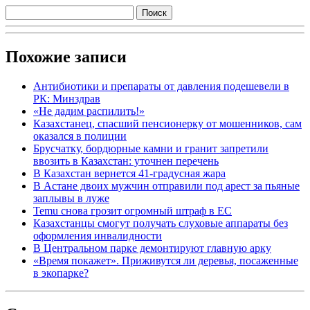
Похожие записи
Антибиотики и препараты от давления подешевели в
РК: Минздрав
«Не дадим распилить!»
Казахстанец, спасший пенсионерку от мошенников, сам
оказался в полиции
Брусчатку, бордюрные камни и гранит запретили
ввозить в Казахстан: уточнен перечень
В Казахстан вернется 41-градусная жара
В Астане двоих мужчин отправили под арест за пьяные
заплывы в луже
Temu снова грозит огромный штраф в ЕС
Казахстанцы смогут получать слуховые аппараты без
оформления инвалидности
В Центральном парке демонтируют главную арку
«Время покажет». Приживутся ли деревья, посаженные
в экопарке?