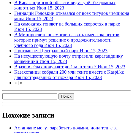
В Карагандинской области ведут учёт бездомных
животных
Июн 15, 2023
Геннадий Головкин отказался от всех титулов чемпиона
мира
Июн 15, 2023
На самокатах гоняют на больших скоростях в парке
Июн 15, 2023
В Минпросвете не смогли назвать имена экспертов,
которые примут решение о продолжительности
учебного года
Июн 15, 2023
Приглашает Центральный парк
Июн 15, 2023
На несуществующую почту отправили карагандинку
мошенники
Июн 15, 2023
Врачи в сёлах получают до 1 млн тенге?
Июн 15, 2023
Казахстанцы собрали 200 млн тенге вместе с Kaspi.kz
для пострадавших от пожара
Июн 15, 2023
«
|
»
Похожие записи
Астанчане могут заработать полмиллиона тенге за