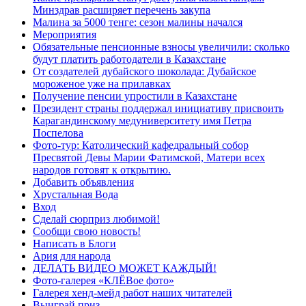
Минздрав расширяет перечень закупа
Малина за 5000 тенге: сезон малины начался
Мероприятия
Обязательные пенсионные взносы увеличили: сколько
будут платить работодатели в Казахстане
От создателей дубайского шоколада: Дубайское
мороженое уже на прилавках
Получение пенсии упростили в Казахстане
Президент страны поддержал инициативу присвоить
Карагандинскому медуниверситету имя Петра
Поспелова
Фото-тур: Католический кафедральный собор
Пресвятой Девы Марии Фатимской, Матери всех
народов готовят к открытию.
Добавить объявления
Хрустальная Вода
Вход
Сделай сюрприз любимой!
Сообщи свою новость!
Написать в Блоги
Ария для народа
ДЕЛАТЬ ВИДЕО МОЖЕТ КАЖДЫЙ!
Фото-галерея «КЛЁВое фото»
Галерея хенд-мейд работ наших читателей
Выиграй приз