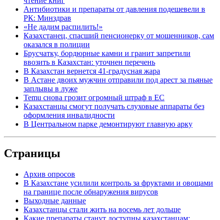
чтение книг
Антибиотики и препараты от давления подешевели в
РК: Минздрав
«Не дадим распилить!»
Казахстанец, спасший пенсионерку от мошенников, сам
оказался в полиции
Брусчатку, бордюрные камни и гранит запретили
ввозить в Казахстан: уточнен перечень
В Казахстан вернется 41-градусная жара
В Астане двоих мужчин отправили под арест за пьяные
заплывы в луже
Temu снова грозит огромный штраф в ЕС
Казахстанцы смогут получать слуховые аппараты без
оформления инвалидности
В Центральном парке демонтируют главную арку
Страницы
Архив опросов
В Казахстане усилили контроль за фруктами и овощами
на границе после обнаружения вирусов
Выходные данные
Казахстанцы стали жить на восемь лет дольше
Какие препараты станут доступны казахстанцам: