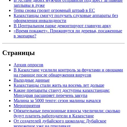
В Астане двоих мужчин отправили под арест за пьяные
заплывы в луже
Temu снова грозит огромный штраф в ЕС
Казахстанцы смогут получать слуховые аппараты без
оформления инвалидности
В Центральном парке демонтируют главную арку
«Время покажет». Приживутся ли деревья, посаженные
в экопарке?
Страницы
Архив опросов
В Казахстане усилили контроль за фруктами и овощами
на границе после обнаружения вирусов
Выходные данные
Казахстанцы стали жить на восемь лет дольше
Какие препараты станут доступны казахстанцам:
Минздрав расширяет перечень закупа
Малина за 5000 тенге: сезон малины начался
Мероприятия
Обязательные пенсионные взносы увеличили: сколько
будут платить работодатели в Казахстане
От создателей дубайского шоколада: Дубайское
мороженое уже на прилавках