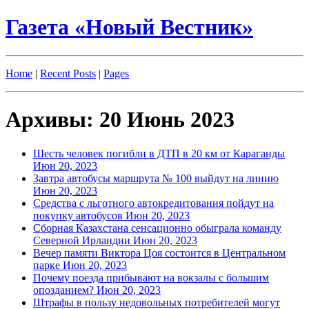
Газета «Новый Вестник»
Home
|
Recent Posts
|
Pages
Архивы: 20 Июнь 2023
Шесть человек погибли в ДТП в 20 км от Караганды
Июн 20, 2023
Завтра автобусы маршрута № 100 выйдут на линию
Июн 20, 2023
Средства с льготного автокредитования пойдут на
покупку автобусов
Июн 20, 2023
Сборная Казахстана сенсационно обыграла команду
Северной Ирландии
Июн 20, 2023
Вечер памяти Виктора Цоя состоится в Центральном
парке
Июн 20, 2023
Почему поезда прибывают на вокзалы с большим
опозданием?
Июн 20, 2023
Штрафы в пользу недовольных потребителей могут