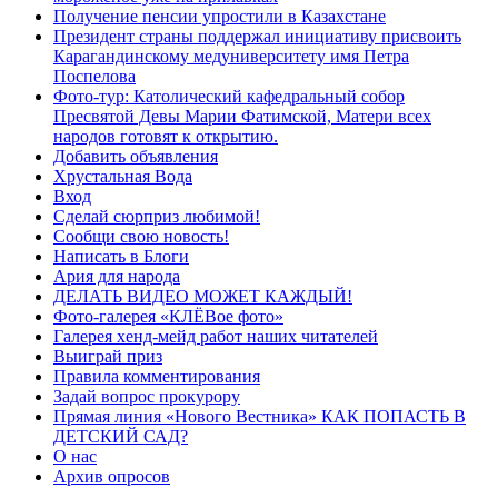
Получение пенсии упростили в Казахстане
Президент страны поддержал инициативу присвоить
Карагандинскому медуниверситету имя Петра
Поспелова
Фото-тур: Католический кафедральный собор
Пресвятой Девы Марии Фатимской, Матери всех
народов готовят к открытию.
Добавить объявления
Хрустальная Вода
Вход
Сделай сюрприз любимой!
Сообщи свою новость!
Написать в Блоги
Ария для народа
ДЕЛАТЬ ВИДЕО МОЖЕТ КАЖДЫЙ!
Фото-галерея «КЛЁВое фото»
Галерея хенд-мейд работ наших читателей
Выиграй приз
Правила комментирования
Задай вопрос прокурору
Прямая линия «Нового Вестника» КАК ПОПАСТЬ В
ДЕТСКИЙ САД?
О нас
Архив опросов