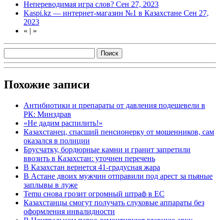
Непереводимая игра слов?
Сен 27, 2023
Kaspi.kz — интернет-магазин №1 в Казахстане
Сен 27,
2023
«
|
»
Похожие записи
Антибиотики и препараты от давления подешевели в
РК: Минздрав
«Не дадим распилить!»
Казахстанец, спасший пенсионерку от мошенников, сам
оказался в полиции
Брусчатку, бордюрные камни и гранит запретили
ввозить в Казахстан: уточнен перечень
В Казахстан вернется 41-градусная жара
В Астане двоих мужчин отправили под арест за пьяные
заплывы в луже
Temu снова грозит огромный штраф в ЕС
Казахстанцы смогут получать слуховые аппараты без
оформления инвалидности