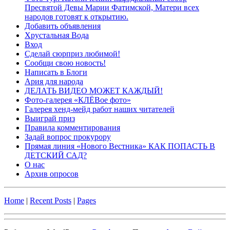
Пресвятой Девы Марии Фатимской, Матери всех
народов готовят к открытию.
Добавить объявления
Хрустальная Вода
Вход
Сделай сюрприз любимой!
Сообщи свою новость!
Написать в Блоги
Ария для народа
ДЕЛАТЬ ВИДЕО МОЖЕТ КАЖДЫЙ!
Фото-галерея «КЛЁВое фото»
Галерея хенд-мейд работ наших читателей
Выиграй приз
Правила комментирования
Задай вопрос прокурору
Прямая линия «Нового Вестника» КАК ПОПАСТЬ В
ДЕТСКИЙ САД?
О нас
Архив опросов
Home
|
Recent Posts
|
Pages