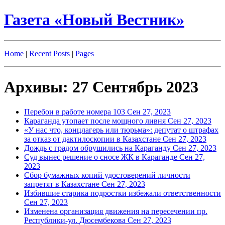
Газета «Новый Вестник»
Home
|
Recent Posts
|
Pages
Архивы: 27 Сентябрь 2023
Перебои в работе номера 103
Сен 27, 2023
Караганда утопает после мощного ливня
Сен 27, 2023
«У нас что, концлагерь или тюрьма»: депутат о штрафах
за отказ от дактилоскопии в Казахстане
Сен 27, 2023
Дождь с градом обрушились на Караганду
Сен 27, 2023
Суд вынес решение о сносе ЖК в Караганде
Сен 27,
2023
Сбор бумажных копий удостоверений личности
запретят в Казахстане
Сен 27, 2023
Избившие старика подростки избежали ответственности
Сен 27, 2023
Изменена организация движения на пересечении пр.
Республики-ул. Дюсембекова
Сен 27, 2023