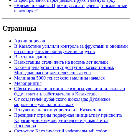
В Центральном парке демонтируют главную арку
«Время покажет». Приживутся ли деревья, посаженные
в экопарке?
Страницы
Архив опросов
В Казахстане усилили контроль за фруктами и овощами
на границе после обнаружения вирусов
Выходные данные
Казахстанцы стали жить на восемь лет дольше
Какие препараты станут доступны казахстанцам:
Минздрав расширяет перечень закупа
Малина за 5000 тенге: сезон малины начался
Мероприятия
Обязательные пенсионные взносы увеличили: сколько
будут платить работодатели в Казахстане
От создателей дубайского шоколада: Дубайское
мороженое уже на прилавках
Получение пенсии упростили в Казахстане
Президент страны поддержал инициативу присвоить
Карагандинскому медуниверситету имя Петра
Поспелова
Фото-тур: Католический кафедральный собор