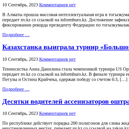
10 Сентябрь, 2023
Комментариев нет
В Алматы прошла массовая интеллектуальная игра в тогызкумал
передает nv.kz со ссылкой на informburo.kz. Достижение зафи
фиксировании рекорда президенту Федерации по тогызкумала
Подробнее …
Казахстанка выиграла турнир «Большо
10 Сентябрь, 2023
Комментариев нет
Теннисистка Анна Данилина стала чемпионкой турнира US Open
передает nv.kz со ссылкой на informburo.kz. В финале турни
Пегулы и Остина Крайчека, одержав победу со счетом 6:3, […]
Подробнее …
Десятки водителей ассенизаторов оштр
10 Сентябрь, 2023
Комментариев нет
По республике действует порядка 200 полигонов для слива жи
неустановленных местах, передает nv.kz со ссылкой на zakon.