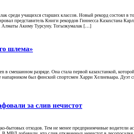
ак среди учащихся старших классов. Новый рекорд состоял в то
ксировал представитель Книги рекордов Гиннесса Казахстана Ка
к Алматы Акиму Турсуну. Тогызкумалак […]
го шлема»
 в смешанном разряде. Она стала первой казахстанкой, которой
ра ее напарником был финский спортсмен Харри Хелиеваара. Дуэ
афовали за слив нечистот
дко-бытовых отходов. Тем не менее предприимчивые водители ас
kz. В МВД добавили, что слив откачанных нечистот в лесопосадк