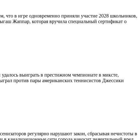
м, что в игре одновременно приняли участие 2028 школьников,
рлыгаш Жаппар, которая вручила специальный сертификат о
 удалось выиграть в престижном чемпионате в миксте,
т сыграл против пары американских теннисистов Джессики
сенизаторов регулярно нарушают закон, сбрасывая нечистоты в
е и в канализационные сети города наносит значительный вред