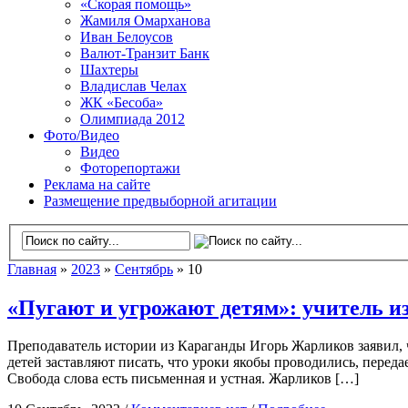
«Скорая помощь»
Жамиля Омарханова
Иван Белоусов
Валют-Транзит Банк
Шахтеры
Владислав Челах
ЖК «Бесоба»
Олимпиада 2012
Фото/Видео
Видео
Фоторепортажи
Реклама на сайте
Размещение предвыборной агитации
Главная
»
2023
»
Сентябрь
» 10
«Пугают и угрожают детям»: учитель и
Преподаватель истории из Караганды Игорь Жарликов заявил, 
детей заставляют писать, что уроки якобы проводились, переда
Свобода слова есть письменная и устная. Жарликов […]