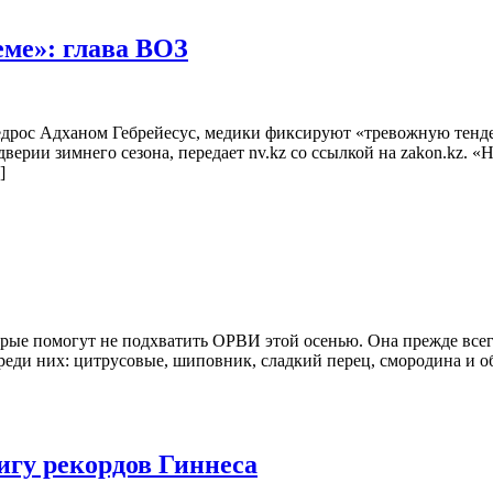
ме»: глава ВОЗ
едрос Адханом Гебрейесус, медики фиксируют «тревожную тенде
ерии зимнего сезона, передает nv.kz со ссылкой на zakon.kz. «
]
торые помогут не подхватить ОРВИ этой осенью. Она прежде все
 Среди них: цитрусовые, шиповник, сладкий перец, смородина и 
игу рекордов Гиннеса