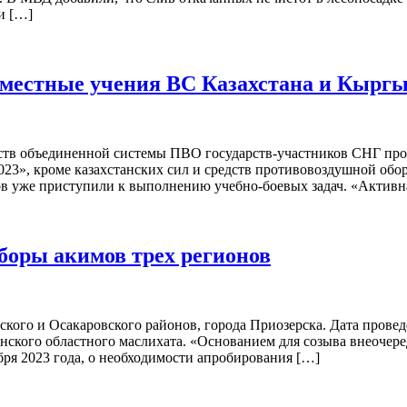
и […]
вместные учения ВС Казахстана и Кырг
дств объединенной системы ПВО государств-участников СНГ про
о-2023», кроме казахстанских сил и средств противовоздушной 
ов уже приступили к выполнению учебно-боевых задач. «Активн
боры акимов трех регионов
го и Осакаровского районов, города Приозерска. Дата проведени
ского областного маслихата. «Основанием для созыва внеочеред
бря 2023 года, о необходимости апробирования […]