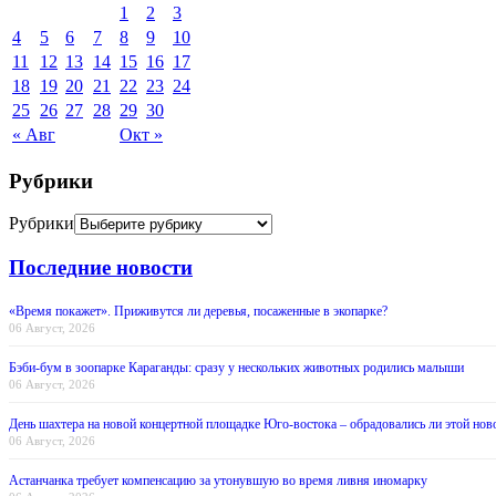
1
2
3
4
5
6
7
8
9
10
11
12
13
14
15
16
17
18
19
20
21
22
23
24
25
26
27
28
29
30
« Авг
Окт »
Рубрики
Рубрики
Последние новости
«Время покажет». Приживутся ли деревья, посаженные в экопарке?
06 Август, 2026
Бэби-бум в зоопарке Караганды: сразу у нескольких животных родились малыши
06 Август, 2026
День шахтера на новой концертной площадке Юго-востока – обрадовались ли этой нов
06 Август, 2026
Астанчанка требует компенсацию за утонувшую во время ливня иномарку