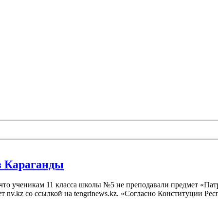
з Караганды
что ученикам 11 класса школы №5 не преподавали предмет «Патр
ет nv.kz со ссылкой на tengrinews.kz. «Согласно Конституции Ре