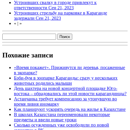
Устроивших свалку в городе привлекут к
ответственности
Сен 21, 2023
Устроивших стрельбу на парковке в Караганде
задержали
Сен 21, 2023
«
|
»
Похожие записи
«Время покажет». Приживутся ли деревья, посаженные
в экопарке?
Бэби-бум в зоопарке Караганды: сразу у нескольких
животных родились малыши
День шахтера на новой концертной площадке Юго-
востока – обрадовались ли этой новости карагандинцы?
Астанчанка требует компенсацию за утонувшую во
время ливня иномарку
Как планируют ускорять очередь на жилье в Казахстане
В школах Казахстана переименовали некоторые
предметы и ввели новые уроки
Сколько осужденных уже освободили по новой