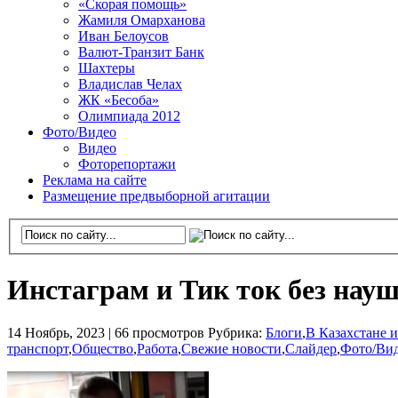
«Скорая помощь»
Жамиля Омарханова
Иван Белоусов
Валют-Транзит Банк
Шахтеры
Владислав Челах
ЖК «Бесоба»
Олимпиада 2012
Фото/Видео
Видео
Фоторепортажи
Реклама на сайте
Размещение предвыборной агитации
Инстаграм и Тик ток без науш
14 Ноябрь, 2023 |
66 просмотров
Рубрика:
Блоги
,
В Казахстане 
транспорт
,
Общество
,
Работа
,
Свежие новости
,
Слайдер
,
Фото/Ви