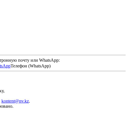
ктронную почту или WhatsApp:
Телефон (WhatsApp)
ку,
а
kontent@nv.kz
.
ровано.