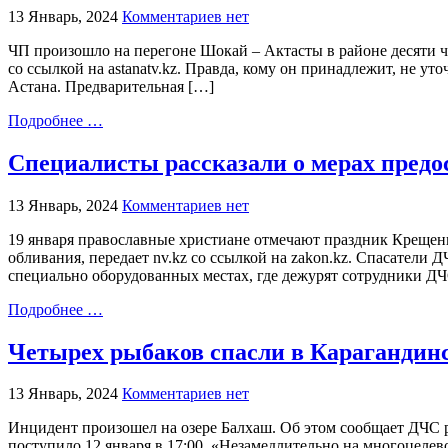
13 Январь, 2024
Комментариев нет
ЧП произошло на перегоне Шокай – Актасты в районе десяти час
со ссылкой на astanatv.kz. Правда, кому он принадлежит, не ут
Астана. Предварительная […]
Подробнее …
Специалисты рассказали о мерах предо
13 Январь, 2024
Комментариев нет
19 января православные христиане отмечают праздник Крещени
обливания, передает nv.kz со ссылкой на zakon.kz. Спасатели
специально оборудованных местах, где дежурят сотрудники Д
Подробнее …
Четырех рыбаков спасли в Карагандин
13 Январь, 2024
Комментариев нет
Инцидент произошел на озере Балхаш. Об этом сообщает ДЧС ре
поступило 12 января в 17:00. «Незамедлительно на многоцеле