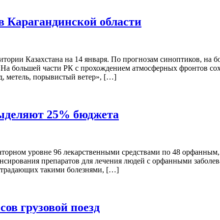
в Карагандинской области
ории Казахстана на 14 января. По прогнозам синоптиков, на бо
z. «На большей части РК с прохождением атмосферных фронтов со
, метель, порывистый ветер», […]
выделяют 25% бюджета
аторном уровне 96 лекарственными средствами по 48 орфанным,
инансирования препаратов для лечения людей с орфанными забол
 страдающих такими болезнями, […]
сов грузовой поезд