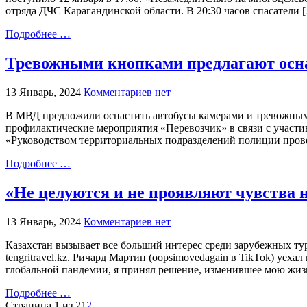
отряда ДЧС Карагандинской области. В 20:30 часов спасатели 
Подробнее …
Тревожными кнопками предлагают осна
13 Январь, 2024
Комментариев нет
В МВД предложили оснастить автобусы камерами и тревожными
профилактические мероприятия «Перевозчик» в связи с участив
«Руководством территориальных подразделений полиции прове
Подробнее …
«Не целуются и не проявляют чувства 
13 Январь, 2024
Комментариев нет
Казахстан вызывает все больший интерес среди зарубежных ту
tengritravel.kz. Ричард Мартин (oopsimovedagain в TikTok) уе
глобальной пандемии, я принял решение, изменившее мою жизн
Подробнее …
Страница 1 из 2
1
2