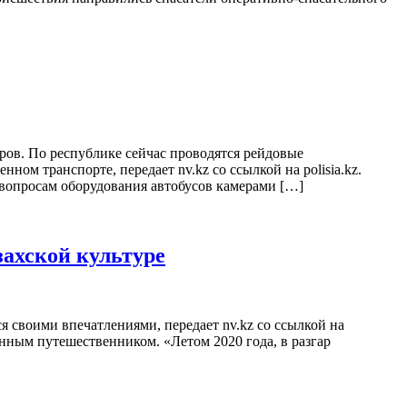
ов. По республике сейчас проводятся рейдовые
м транспорте, передает nv.kz со ссылкой на polisia.kz.
вопросам оборудования автобусов камерами […]
захской культуре
 своими впечатлениями, передает nv.kz со ссылкой на
оянным путешественником. «Летом 2020 года, в разгар