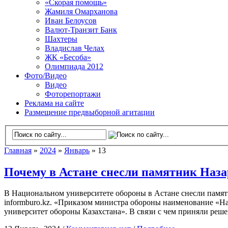
«Скорая помощь»
Жамиля Омарханова
Иван Белоусов
Валют-Транзит Банк
Шахтеры
Владислав Челах
ЖК «Бесоба»
Олимпиада 2012
Фото/Видео
Видео
Фоторепортажи
Реклама на сайте
Размещение предвыборной агитации
Главная
»
2024
»
Январь
» 13
Почему в Астане снесли памятник Наза
В Национальном университете обороны в Астане снесли памят
informburo.kz. «Приказом министра обороны наименование «Н
университет обороны Казахстана». В связи с чем приняли реш