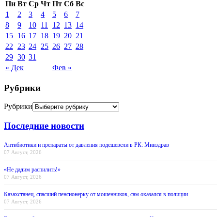
Пн
Вт
Ср
Чт
Пт
Сб
Вс
1
2
3
4
5
6
7
8
9
10
11
12
13
14
15
16
17
18
19
20
21
22
23
24
25
26
27
28
29
30
31
« Дек
Фев »
Рубрики
Рубрики
Последние новости
Антибиотики и препараты от давления подешевели в РК: Минздрав
07 Август, 2026
«Не дадим распилить!»
07 Август, 2026
Казахстанец, спасший пенсионерку от мошенников, сам оказался в полиции
07 Август, 2026