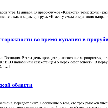
ов утра 12 января. В пресс-службе «Қазақстан темір жолы» расс
очняется, как и характер груза. «К месту схода оперативно напр
сторожности во время купания в проруб
е Господня. В этот день проходят религиозные мероприятия, в 
 ДЧС ВКО напомнили казахстанцам о мерах безопасности. В перв
ЧС […]
ской области
гиона, передает nv.kz. Сообщение о том, что трех рыбаков унес
вом скоростном судне на воздушной подушке «Хивус» к месту пр