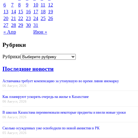
6
7
8
9
10
11
12
13
14
15
16
17
18
19
20
21
22
23
24
25
26
27
28
29
30
31
« Апр
Июн »
Рубрики
Рубрики
Последние новости
Астанчанка требует компенсацию за утонувшую во время ливня иномарку
06 Август, 2026
Как планируют ускорять очередь на жилье в Казахстане
06 Август, 2026
В школах Казахстана переименовали некоторые предметы и ввели новые уроки
06 Август, 2026
Сколько осужденных уже освободили по новой амнистии в РК
05 Август, 2026