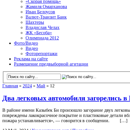
«Скорая помощь»
Жамиля Омарханова
Иван Белоусов
Валют-Транзит Банк
Шахтеры
Владислав Челах
ЖК «Бесоба»
Олимпиада 2012
Фото/Видео
Видео
Фоторепортажи
Реклама на сайте
Размещение предвыборной агитации
Главная
»
2024
»
Май
» 12
Два легковых автомобиля загорелись в
В районе имени Казыбек Би произошло загорание двух легковы
повреждены лакокрасочное покрытие и пластиковые детали вб
пожара устанавливается», — говорится в сообщении. […]