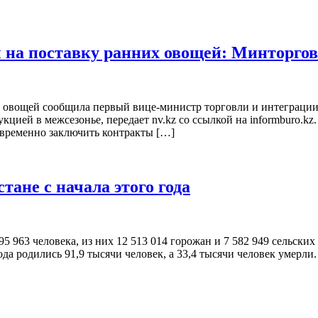
 на поставку ранних овощей: Минторго
х овощей сообщила первый вице-министр торговли и интеграции
ией в межсезонье, передает nv.kz со ссылкой на informburo.kz.
евременно заключить контракты […]
тане с начала этого года
095 963 человека, из них 12 513 014 горожан и 7 582 949 сельск
 года родились 91,9 тысячи человек, а 33,4 тысячи человек умер