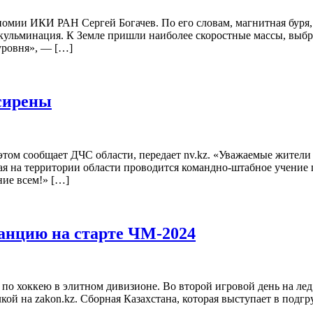
номии ИКИ РАН Сергей Богачев. По его словам, магнитная буря, 
ся кульминация. К Земле пришли наиболее скоростные массы, вы
уровня», — […]
 сирены
этом сообщает ДЧС области, передает nv.kz. «Уважаемые жители
 мая на территории области проводится командно-штабное учен
ие всем!» […]
анцию на старте ЧМ-2024
по хоккею в элитном дивизионе. Во второй игровой день на лед
лкой на zakon.kz. Сборная Казахстана, которая выступает в подг