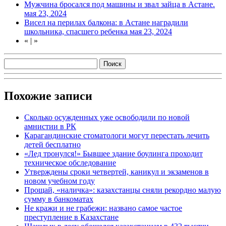
Мужчина бросался под машины и звал зайца в Астане.
мая 23, 2024
Висел на перилах балкона: в Астане наградили
школьника, спасшего ребенка
мая 23, 2024
«
|
»
Похожие записи
Сколько осужденных уже освободили по новой
амнистии в РК
Карагандинские стоматологи могут перестать лечить
детей бесплатно
«Лед тронулся!» Бывшее здание боулинга проходит
техническое обследование
Утверждены сроки четвертей, каникул и экзаменов в
новом учебном году
Прощай, «наличка»: казахстанцы сняли рекордно малую
сумму в банкоматах
Не кражи и не грабежи: названо самое частое
преступление в Казахстане