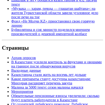
Шашлык в лесу обошелся казахстанцам в 432 тысячи
тенге
«Музыка — харам, певцы — глашатаи шайтана»: на
жителя Туркестанской области завели уголовное дело
после речи на тое
Фонд «Не Молчи KZ» приостановил свою горячую
линию
Буйволятина и соя: министр поделился мнением
производителей о дешевой импортной колбасе
Страницы
Архив опросов
В Казахстане усилили контроль за фруктами и овощами
на границе после обнаружения вирусов
Выходные данные
Казахстанцы стали жить на восемь лет дольше
Какие препараты станут доступны казахстанцам:
Минздрав расширяет перечень закупа
Малина за 5000 тенге: сезон малины начался
Мероприятия
Обязательные пенсионные взносы увеличили: сколько
будут платить работодатели в Казахстане
От создателей дубайского шоколада: Дубайское