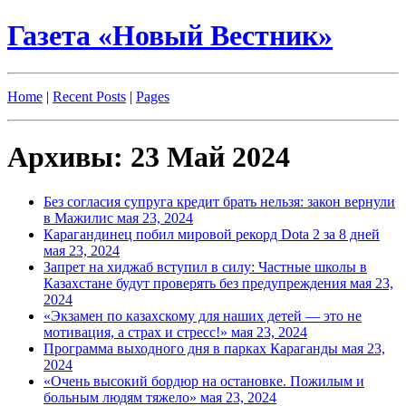
Газета «Новый Вестник»
Home
|
Recent Posts
|
Pages
Архивы: 23 Май 2024
Без согласия супруга кредит брать нельзя: закон вернули
в Мажилис
мая 23, 2024
Карагандинец побил мировой рекорд Dota 2 за 8 дней
мая 23, 2024
Запрет на хиджаб вступил в силу: Частные школы в
Казахстане будут проверять без предупреждения
мая 23,
2024
«Экзамен по казахскому для наших детей — это не
мотивация, а страх и стресс!»
мая 23, 2024
Программа выходного дня в парках Караганды
мая 23,
2024
«Очень высокий бордюр на остановке. Пожилым и
больным людям тяжело»
мая 23, 2024