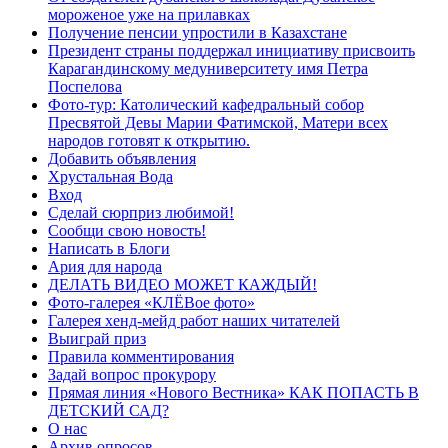
мороженое уже на прилавках
Получение пенсии упростили в Казахстане
Президент страны поддержал инициативу присвоить
Карагандинскому медуниверситету имя Петра
Поспелова
Фото-тур: Католический кафедральный собор
Пресвятой Девы Марии Фатимской, Матери всех
народов готовят к открытию.
Добавить объявления
Хрустальная Вода
Вход
Сделай сюрприз любимой!
Сообщи свою новость!
Написать в Блоги
Ария для народа
ДЕЛАТЬ ВИДЕО МОЖЕТ КАЖДЫЙ!
Фото-галерея «КЛЁВое фото»
Галерея хенд-мейд работ наших читателей
Выиграй приз
Правила комментирования
Задай вопрос прокурору
Прямая линия «Нового Вестника» КАК ПОПАСТЬ В
ДЕТСКИЙ САД?
О нас
Архив опросов