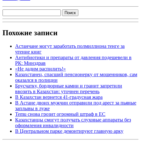
Похожие записи
Астанчане могут заработать полмиллиона тенге за
чтение книг
Антибиотики и препараты от давления подешевели в
РК: Минздрав
«Не дадим распилить!»
Казахстанец, спасший пенсионерку от мошенников, сам
оказался в полиции
Брусчатку, бордюрные камни и гранит запретили
ввозить в Казахстан: уточнен перечень
В Казахстан вернется 41-градусная жара
В Астане двоих мужчин отправили под арест за пьяные
заплывы в луже
Temu снова грозит огромный штраф в ЕС
Казахстанцы смогут получать слуховые аппараты без
оформления инвалидности
В Центральном парке демонтируют главную арку