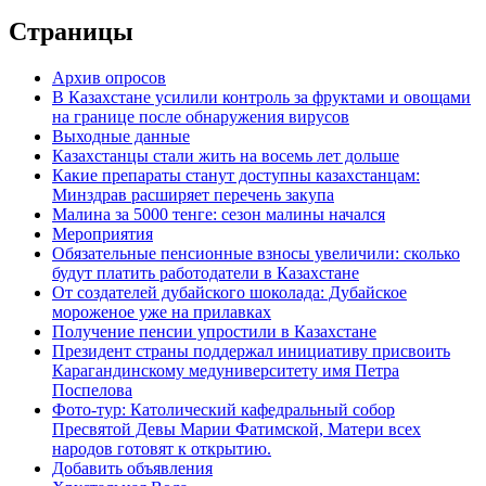
Страницы
Архив опросов
В Казахстане усилили контроль за фруктами и овощами
на границе после обнаружения вирусов
Выходные данные
Казахстанцы стали жить на восемь лет дольше
Какие препараты станут доступны казахстанцам:
Минздрав расширяет перечень закупа
Малина за 5000 тенге: сезон малины начался
Мероприятия
Обязательные пенсионные взносы увеличили: сколько
будут платить работодатели в Казахстане
От создателей дубайского шоколада: Дубайское
мороженое уже на прилавках
Получение пенсии упростили в Казахстане
Президент страны поддержал инициативу присвоить
Карагандинскому медуниверситету имя Петра
Поспелова
Фото-тур: Католический кафедральный собор
Пресвятой Девы Марии Фатимской, Матери всех
народов готовят к открытию.
Добавить объявления