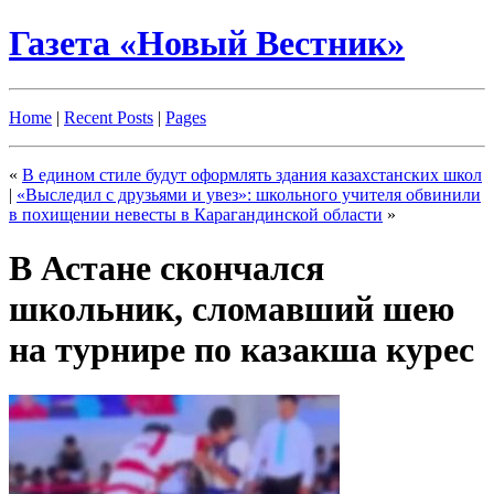
Газета «Новый Вестник»
Home
|
Recent Posts
|
Pages
«
В едином стиле будут оформлять здания казахстанских школ
|
«Выследил с друзьями и увез»: школьного учителя обвинили
в похищении невесты в Карагандинской области
»
В Астане скончался
школьник, сломавший шею
на турнире по казакша курес