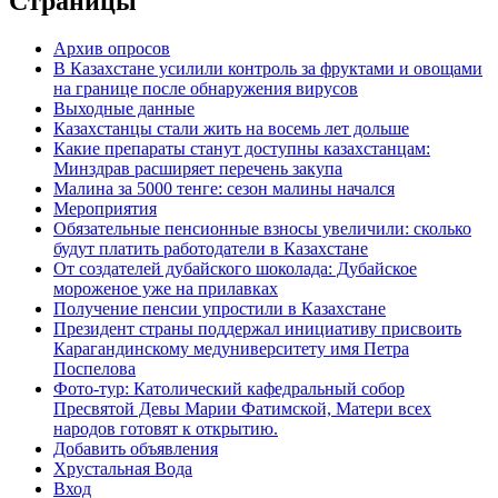
Страницы
Архив опросов
В Казахстане усилили контроль за фруктами и овощами
на границе после обнаружения вирусов
Выходные данные
Казахстанцы стали жить на восемь лет дольше
Какие препараты станут доступны казахстанцам:
Минздрав расширяет перечень закупа
Малина за 5000 тенге: сезон малины начался
Мероприятия
Обязательные пенсионные взносы увеличили: сколько
будут платить работодатели в Казахстане
От создателей дубайского шоколада: Дубайское
мороженое уже на прилавках
Получение пенсии упростили в Казахстане
Президент страны поддержал инициативу присвоить
Карагандинскому медуниверситету имя Петра
Поспелова
Фото-тур: Католический кафедральный собор
Пресвятой Девы Марии Фатимской, Матери всех
народов готовят к открытию.
Добавить объявления
Хрустальная Вода
Вход