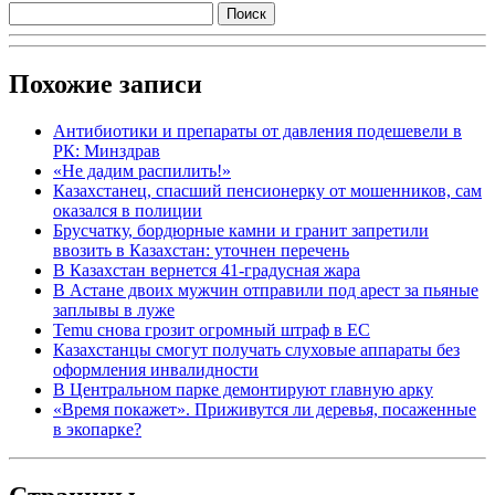
Похожие записи
Антибиотики и препараты от давления подешевели в
РК: Минздрав
«Не дадим распилить!»
Казахстанец, спасший пенсионерку от мошенников, сам
оказался в полиции
Брусчатку, бордюрные камни и гранит запретили
ввозить в Казахстан: уточнен перечень
В Казахстан вернется 41-градусная жара
В Астане двоих мужчин отправили под арест за пьяные
заплывы в луже
Temu снова грозит огромный штраф в ЕС
Казахстанцы смогут получать слуховые аппараты без
оформления инвалидности
В Центральном парке демонтируют главную арку
«Время покажет». Приживутся ли деревья, посаженные
в экопарке?