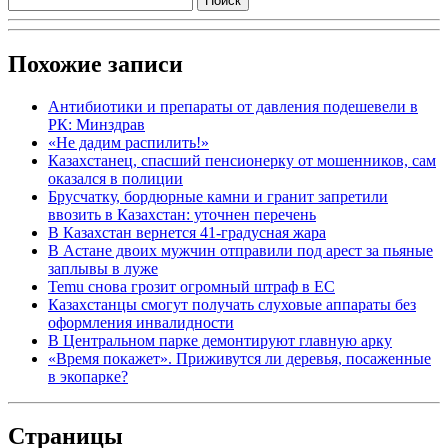
Похожие записи
Антибиотики и препараты от давления подешевели в
РК: Минздрав
«Не дадим распилить!»
Казахстанец, спасший пенсионерку от мошенников, сам
оказался в полиции
Брусчатку, бордюрные камни и гранит запретили
ввозить в Казахстан: уточнен перечень
В Казахстан вернется 41-градусная жара
В Астане двоих мужчин отправили под арест за пьяные
заплывы в луже
Temu снова грозит огромный штраф в ЕС
Казахстанцы смогут получать слуховые аппараты без
оформления инвалидности
В Центральном парке демонтируют главную арку
«Время покажет». Приживутся ли деревья, посаженные
в экопарке?
Страницы