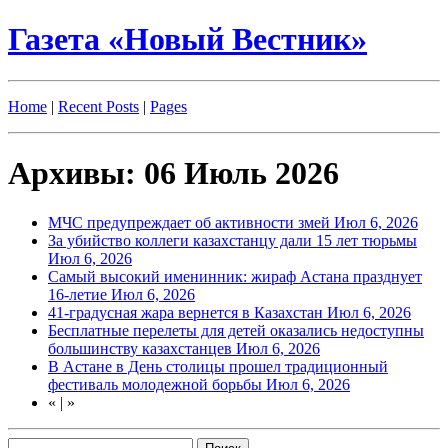
Газета «Новый Вестник»
Home
|
Recent Posts
|
Pages
Архивы: 06 Июль 2026
МЧС предупреждает об активности змей
Июл 6, 2026
За убийство коллеги казахстанцу дали 15 лет тюрьмы
Июл 6, 2026
Самый высокий именинник: жираф Астана празднует
16-летие
Июл 6, 2026
41-градусная жара вернется в Казахстан
Июл 6, 2026
Бесплатные перелеты для детей оказались недоступны
большинству казахстанцев
Июл 6, 2026
В Астане в День столицы прошел традиционный
фестиваль молодежной борьбы
Июл 6, 2026
«
|
»