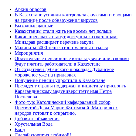
Архив опросов
В Казахстане усилили контроль за фруктами и овощами
на границе после обнаружения вирусов
Выходные данные
Казахстанцы стали жить на восемь лет дольше
Какие препараты станут доступны казахстанцам:
Минздрав расширяет перечень закупа
Малина за 5000 тенге: сезон малины начался
Мероприятия
Обязательные пенсионные взносы увеличили: сколько
будут платить работодатели в Казахстане
От создателей дубайского шоколада: Дубайское
мороженое уже на прилавках
Получение пенсии упростили в Казахстане
Президент страны поддержал инициативу присвоить
Карагандинскому медуниверситету имя Петра
Поспелова
Фото-тур: Католический кафедральный собор
Пресвятой Девы Марии Фатимской, Матери всех
народов готовят к открытию.
Добавить объявления
Хрустальная Вода
Вход
Сделай сюрприз любимой!