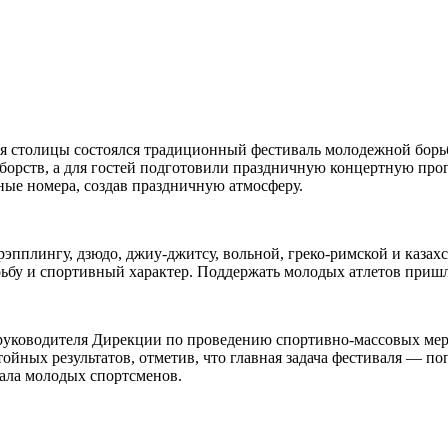
ня столицы состоялся традиционный фестиваль молодежной бор
борств, а для гостей подготовили праздничную концертную про
ые номера, создав праздничную атмосферу.
эпплингу, дзюдо, джиу-джитсу, вольной, греко-римской и казах
ьбу и спортивный характер. Поддержать молодых атлетов пришли
 руководителя Дирекции по проведению спортивно-массовых ме
ойных результатов, отметив, что главная задача фестиваля — по
ала молодых спортсменов.