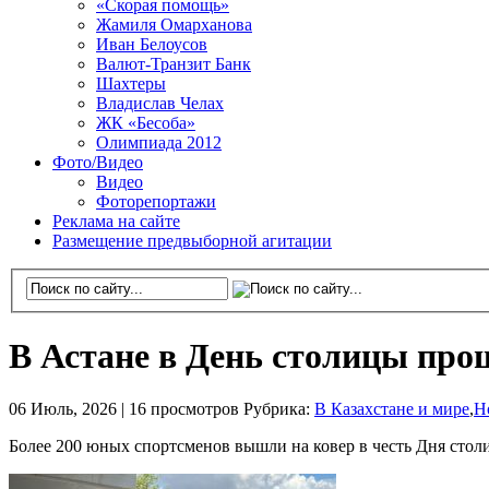
«Скорая помощь»
Жамиля Омарханова
Иван Белоусов
Валют-Транзит Банк
Шахтеры
Владислав Челах
ЖК «Бесоба»
Олимпиада 2012
Фото/Видео
Видео
Фоторепортажи
Реклама на сайте
Размещение предвыборной агитации
В Астане в День столицы пр
06 Июль, 2026 |
16 просмотров
Рубрика:
В Казахстане и мире
,
Н
Более 200 юных спортсменов вышли на ковер в честь Дня сто