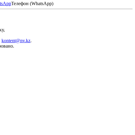
Телефон (WhatsApp)
ку,
а
kontent@nv.kz
.
ровано.