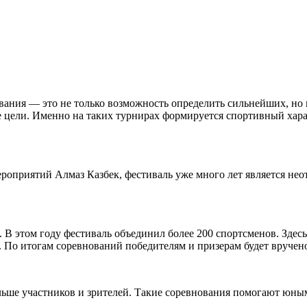
ания — это не только возможность определить сильнейших, но 
ые цели. Именно на таких турнирах формируется спортивный ха
мероприятий Алмаз Казбек, фестиваль уже много лет является 
 В этом году фестиваль объединил более 200 спортсменов. Здес
а. По итогам соревнований победителям и призерам будет вручено
ольше участников и зрителей. Такие соревнования помогают юн