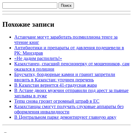
Похожие записи
Астанчане могут заработать полмиллиона тенге за
чтение книг
Антибиотики и препараты от давления подешевели в
РК: Минздрав
«Не дадим распилить!»
Казахстанец, спасший пенсионерку от мошенников, сам
оказался в полиции
Брусчатку, бордюрные камни и гранит запретили
ввозить в Казахстан: уточнен перечень
В Казахстан вернется 41-градусная жара
В Астане двоих мужчин отправили под арест за пьяные
заплывы в луже
Temu снова грозит огромный штраф в ЕС
Казахстанцы смогут получать слуховые аппараты без
оформления инвалидности
В Центральном парке демонтируют главную арку