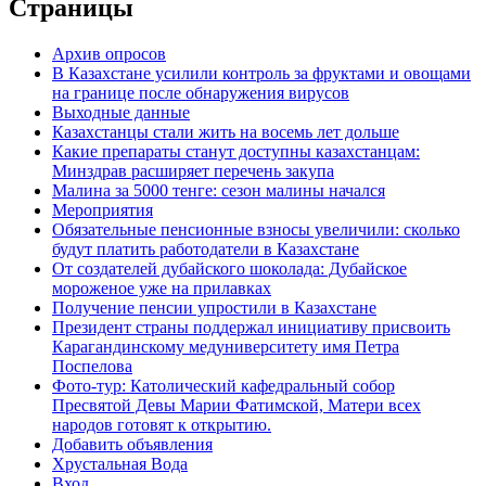
Страницы
Архив опросов
В Казахстане усилили контроль за фруктами и овощами
на границе после обнаружения вирусов
Выходные данные
Казахстанцы стали жить на восемь лет дольше
Какие препараты станут доступны казахстанцам:
Минздрав расширяет перечень закупа
Малина за 5000 тенге: сезон малины начался
Мероприятия
Обязательные пенсионные взносы увеличили: сколько
будут платить работодатели в Казахстане
От создателей дубайского шоколада: Дубайское
мороженое уже на прилавках
Получение пенсии упростили в Казахстане
Президент страны поддержал инициативу присвоить
Карагандинскому медуниверситету имя Петра
Поспелова
Фото-тур: Католический кафедральный собор
Пресвятой Девы Марии Фатимской, Матери всех
народов готовят к открытию.
Добавить объявления
Хрустальная Вода
Вход