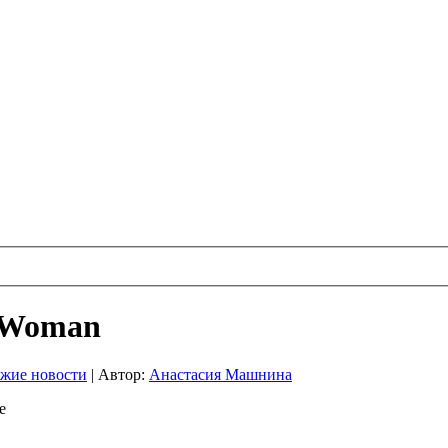
 Womаn
жие новости
|
Автор:
Анастасия Машнина
е