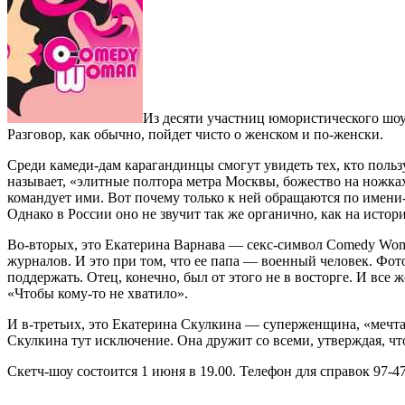
Из десяти участниц юмористического шо
Разговор, как обычно, пойдет чисто о женском и по-женски.
Среди камеди-дам карагандинцы смогут увидеть тех, кто польз
называет, «элитные полтора метра Москвы, божество на ножках
командует ими. Вот почему только к ней обращаются по имени-
Однако в России оно не звучит так же органично, как на истор
Во-вторых, это Екатерина Варнава — секс-символ Cоmedy Womа
журналов. И это при том, что ее папа — военный человек. Фот
поддержать. Отец, конечно, был от этого не в восторге. И все
«Чтобы кому-то не хватило».
И в-третьих, это Екатерина Скулкина — суперженщина, «мечта 
Скулкина тут исключение. Она дружит со всеми, утверждая, что
Скетч-шоу состоится 1 июня в 19.00. Телефон для справок 97-47