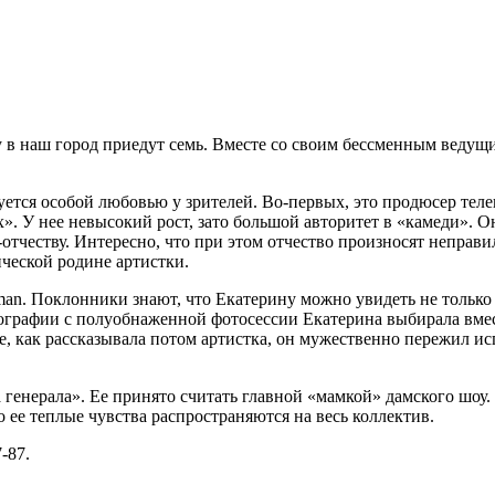
у в наш город приедут семь. Вместе со своим бессменным веду
уется особой любовью у зрителей. Во-первых, это продюсер теле
». У нее невысокий рост, зато большой авторитет в «камеди». О
отчеству. Интересно, что при этом отчество произносят неправи
ической родине артистки.
n. Поклонники знают, что Екатерину можно увидеть не только 
ографии с полуобнаженной фотосессии Екатерина выбирала вмест
 же, как рассказывала потом артистка, он мужественно пережил и
генерала». Ее принято считать главной «мамкой» дамского шоу. 
 ее теплые чувства распространяются на весь коллектив.
-87.