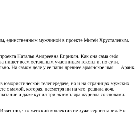
щим, единственным мужчиной в проекте Митей Хрусталевым.
проекта Наталья Андреевна Еприкян. Как она сама себя
на пишет всем остальным участницам тексты и, по сути,
льно. На самом деле у ее папы древнее армянское имя — Араик.
в юмористической телепередаче, но и на страницах мужских
е с мамой, которая, несмотря ни на что, решила дочь
спытание и даже купил три экземпляра журнала со словами:
Известно, что женский коллектив не хуже серпентария. Но