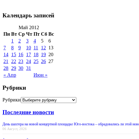
Календарь записей
Май 2012
Пн
Вт
Ср
Чт
Пт
Сб
Вс
1
2
3
4
5
6
7
8
9
10
11
12
13
14
15
16
17
18
19
20
21
22
23
24
25
26
27
28
29
30
31
« Апр
Июн »
Рубрики
Рубрики
Последние новости
День шахтера на новой концертной площадке Юго-востока – обрадовались ли этой нов
06 Август, 2026