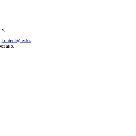
ку,
а
kontent@nv.kz
.
ровано.