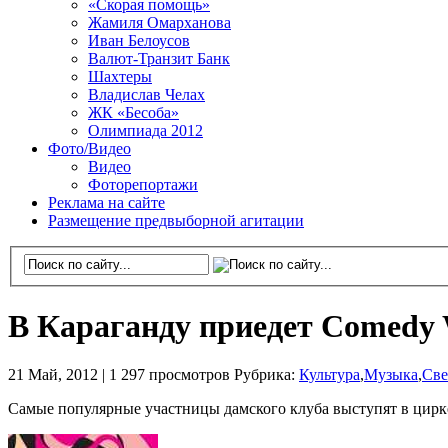
«Скорая помощь»
Жамиля Омарханова
Иван Белоусов
Валют-Транзит Банк
Шахтеры
Владислав Челах
ЖК «Бесоба»
Олимпиада 2012
Фото/Видео
Видео
Фоторепортажи
Реклама на сайте
Размещение предвыборной агитации
В Караганду приедет Cоmedy
21 Май, 2012 |
1 297 просмотров
Рубрика:
Культура
,
Музыка
,
Све
Самые популярные участницы дамского клуба выступят в цирк