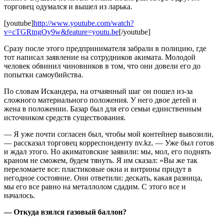
торговец одумался и вышел из ларька.
[youtube]
http://www.youtube.com/watch?
v=cTGRtngOy9w&feature=youtu.be
[/youtube]
Сразу после этого предпринимателя забрали в полицию, где
тот написал заявление на сотрудников акимата. Молодой
человек обвинил чиновников в том, что они довели его до
попытки самоубийства.
По словам Искандера, на отчаянный шаг он пошел из-за
сложного материального положения. У него двое детей и
жена в положении. Базар был для его семьи единственным
источником средств существования.
— Я уже почти согласен был, чтобы мой контейнер вывозили,
— рассказал торговец корреспонденту nv.kz. — Уже был готов
и ждал этого. Но акиматовские заявили: мы, мол, его поднять
краном не сможем, будем тянуть. Я им сказал: «Вы же так
переломаете все: пластиковые окна и витрины придут в
негодное состояние. Они ответили: дескать, какая разница,
мы его все равно на металлолом сдадим. С этого все и
началось.
— Откуда взялся газовый баллон?