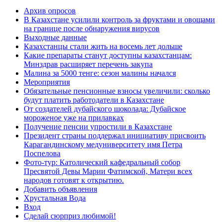
Архив опросов
В Казахстане усилили контроль за фруктами и овощами
на границе после обнаружения вирусов
Выходные данные
Казахстанцы стали жить на восемь лет дольше
Какие препараты станут доступны казахстанцам:
Минздрав расширяет перечень закупа
Малина за 5000 тенге: сезон малины начался
Мероприятия
Обязательные пенсионные взносы увеличили: сколько
будут платить работодатели в Казахстане
От создателей дубайского шоколада: Дубайское
мороженое уже на прилавках
Получение пенсии упростили в Казахстане
Президент страны поддержал инициативу присвоить
Карагандинскому медуниверситету имя Петра
Поспелова
Фото-тур: Католический кафедральный собор
Пресвятой Девы Марии Фатимской, Матери всех
народов готовят к открытию.
Добавить объявления
Хрустальная Вода
Вход
Сделай сюрприз любимой!