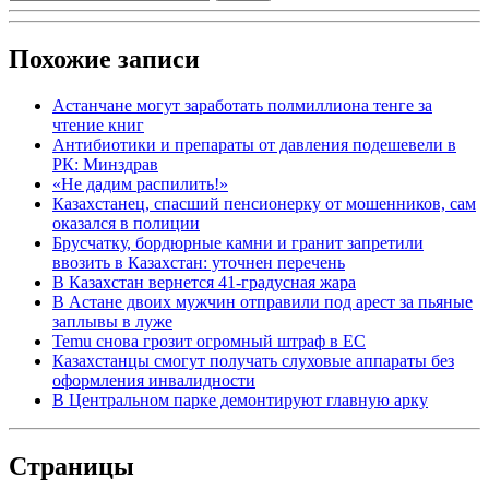
Похожие записи
Астанчане могут заработать полмиллиона тенге за
чтение книг
Антибиотики и препараты от давления подешевели в
РК: Минздрав
«Не дадим распилить!»
Казахстанец, спасший пенсионерку от мошенников, сам
оказался в полиции
Брусчатку, бордюрные камни и гранит запретили
ввозить в Казахстан: уточнен перечень
В Казахстан вернется 41-градусная жара
В Астане двоих мужчин отправили под арест за пьяные
заплывы в луже
Temu снова грозит огромный штраф в ЕС
Казахстанцы смогут получать слуховые аппараты без
оформления инвалидности
В Центральном парке демонтируют главную арку
Страницы