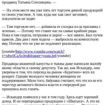
продавец Татьяна Спесивцева. —
— На этом месте мы уже пять лет торгуем дачной продукцией
со своих участков. А там, куда нас как скот загоняют,
покупатели не ходят.
— Там торговли нет, — добавила ее соседка из-за прилавка с
зеленью. — Потому что ставят нас на самые крайние ряды.
Пока я там сидела, петрушка и укроп — все завяло. Был пучок
щавеля. Два дня с ним ходила — выбросила на компостную
яму. Потому что он уже не подлежит реализации.
[youtube]
http://www.youtube.com/watch?
v=x8w0CaAvJes&feature=youtu.be
[/youtube]
Продавцы квашеной капусты и тыквы даже написали жалобу
акиму области и своему депутату. Так же, как Искандер, они
уверены в том, что переход на рынок «Буратино» всех их
разорит. Однако молодого человека женщины не
поддерживают. Мало того, бабушки считают, что это из-за его
чересчур активного бизнеса власти в очередной раз
принялись всех гонять.
— Искандер появился у нас в том году. Здесь идет хороший
доход. И он перепродавал продукцию с «Шыгыса». А это не