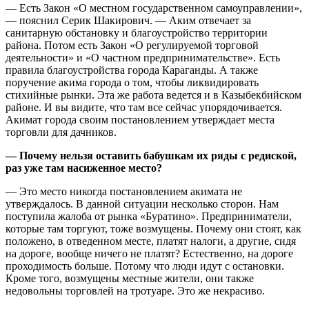
— Есть Закон «О местном государственном самоуправлении»,
— пояснил Серик Шакирович. — Аким отвечает за
санитарную обстановку и благоустройство территории
района. Потом есть Закон «О регулируемой торговой
деятельности» и «О частном предпринимательстве». Есть
правила благоустройства города Караганды. А также
поручение акима города о том, чтобы ликвидировать
стихийные рынки. Эта же работа ведется и в Казыбекбийском
районе. И вы видите, что там все сейчас упорядочивается.
Акимат города своим постановлением утверждает места
торговли для дачников.
— Почему нельзя оставить бабушкам их ряды с редиской,
раз уже там насиженное место?
— Это место никогда постановлением акимата не
утверждалось. В данной ситуации несколько сторон. Нам
поступила жалоба от рынка «Буратино». Предприниматели,
которые там торгуют, тоже возмущены. Почему они стоят, как
положено, в отведенном месте, платят налоги, а другие, сидя
на дороге, вообще ничего не платят? Естественно, на дороге
проходимость больше. Потому что люди идут с остановки.
Кроме того, возмущены местные жители, они также
недовольны торговлей на тротуаре. Это же некрасиво.