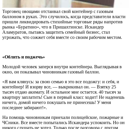
Торговец овощами отстаивал свой контейнер с газовым
баллоном в руках. Это случилось, когда представители власти
пришли ликвидировать стихийные торговые ряды напротив
рынка «Буратино», что в Пришахтинске. Искандер
Аламуратов, пытаясь защитить семейный бизнес, стал
угрожать, что сожжет себя вместе со своим рабочим местом.
«Облить и поджечь»
Молодой человек заперся внутри контейнера. Выглядывая в
окно, он показывал чиновникам газовый баллон.
«Я вам клянусь: за свою семью я это все подожгу: и себя, и
контейнер! И взорву все, — выкрикивал он. — Взятку 25
тысяч отдаю акимату. И остальное мне остается. 40 тысяч за
квартиру заплатить! Сын в первый класс ходит! Не наденешь
ничего, домой ничего покушать не принесешь! У меня
последнее забирают!».
На помощь чиновникам приехали полицейские, пожарные и
ЧСники. Все вместе попытались Искандера успокоить. Но он
никого слушать не хотел. Только после разговора с другом