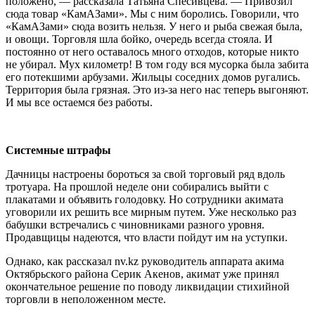
положено, — рассказала Татьяна Спесивцева. — Привозил
сюда товар «КамАЗами». Мы с ним боролись. Говорили, что
«КамАЗами» сюда возить нельзя. У него и рыба свежая была,
и овощи. Торговля шла бойко, очередь всегда стояла. И
постоянно от него оставалось много отходов, которые никто
не убирал. Мух километр! В том году вся мусорка была забита
его потекшими арбузами. Жильцы соседних домов ругались.
Территория была грязная. Это из-за него нас теперь выгоняют.
И мы все остаемся без работы.
Системные штрафы
Дачницы настроены бороться за свой торговый ряд вдоль
тротуара. На прошлой неделе они собирались выйти с
плакатами и объявить голодовку. Но сотрудники акимата
уговорили их решить все мирным путем. Уже несколько раз
бабушки встречались с чиновниками разного уровня.
Продавщицы надеются, что власти пойдут им на уступки.
Однако, как рассказал nv.kz руководитель аппарата акима
Октябрьского района Серик Акенов, акимат уже принял
окончательное решение по поводу ликвидации стихийной
торговли в неположенном месте.