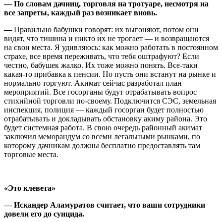
— По словам дачниц, торговля на тротуаре, несмотря на
все запреты, каждый раз возникает вновь.
—
Правильно бабушки говорят: их выгоняют, потом они
видят, что тишина и никто их не трогает — и возвращаются
на свои места. Я удивляюсь: как можно работать в постоянном
страхе, все время переживать, что тебя оштрафуют? Если
честно, бабушек жалко. Их тоже можно понять. Все-таки
какая-то прибавка к пенсии. Но пусть они встанут на рынке и
нормально торгуют. Акимат сейчас разработал план
мероприятий. Все госорганы будут отрабатывать вопрос
стихийной торговли по-своему. Подключится СЭС, земельная
инспекция, полиция — каждый госорган будет полностью
отрабатывать и докладывать обстановку акиму района. Это
будет системная работа. В свою очередь районный акимат
заключил меморандум со всеми легальными рынками, по
которому дачникам должны бесплатно предоставлять там
торговые места.
«Это клевета»
— Искандер Аламуратов считает, что ваши сотрудники
довели его до суицида.