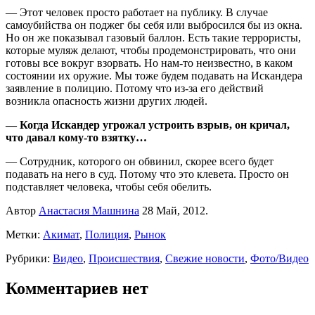
— Этот человек просто работает на публику. В случае
самоубийства он поджег бы себя или выбросился бы из окна.
Но он же показывал газовый баллон. Есть такие террористы,
которые муляж делают, чтобы продемонстрировать, что они
готовы все вокруг взорвать. Но нам-то неизвестно, в каком
состоянии их оружие. Мы тоже будем подавать на Искандера
заявление в полицию. Потому что из-за его действий
возникла опасность жизни других людей.
— Когда Искандер угрожал устроить взрыв, он кричал,
что давал кому-то взятку…
— Сотрудник, которого он обвинил, скорее всего будет
подавать на него в суд. Потому что это клевета. Просто он
подставляет человека, чтобы себя обелить.
Автор
Анастасия Машнина
28 Май, 2012.
Метки:
Акимат
,
Полиция
,
Рынок
Рубрики:
Видео
,
Происшествия
,
Свежие новости
,
Фото/Видео
Комментариев нет