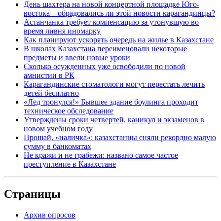
День шахтера на новой концертной площадке Юго-
востока – обрадовались ли этой новости карагандинцы?
Астанчанка требует компенсацию за утонувшую во
время ливня иномарку
Как планируют ускорять очередь на жилье в Казахстане
В школах Казахстана переименовали некоторые
предметы и ввели новые уроки
Сколько осужденных уже освободили по новой
амнистии в РК
Карагандинские стоматологи могут перестать лечить
детей бесплатно
«Лед тронулся!» Бывшее здание боулинга проходит
техническое обследование
Утверждены сроки четвертей, каникул и экзаменов в
новом учебном году
Прощай, «наличка»: казахстанцы сняли рекордно малую
сумму в банкоматах
Не кражи и не грабежи: названо самое частое
преступление в Казахстане
Страницы
Архив опросов