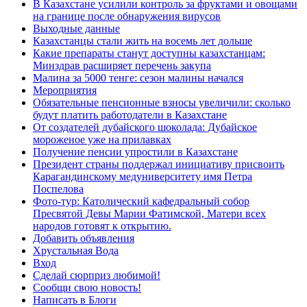
В Казахстане усилили контроль за фруктами и овощами
на границе после обнаружения вирусов
Выходные данные
Казахстанцы стали жить на восемь лет дольше
Какие препараты станут доступны казахстанцам:
Минздрав расширяет перечень закупа
Малина за 5000 тенге: сезон малины начался
Мероприятия
Обязательные пенсионные взносы увеличили: сколько
будут платить работодатели в Казахстане
От создателей дубайского шоколада: Дубайское
мороженое уже на прилавках
Получение пенсии упростили в Казахстане
Президент страны поддержал инициативу присвоить
Карагандинскому медуниверситету имя Петра
Поспелова
Фото-тур: Католический кафедральный собор
Пресвятой Девы Марии Фатимской, Матери всех
народов готовят к открытию.
Добавить объявления
Хрустальная Вода
Вход
Сделай сюрприз любимой!
Сообщи свою новость!
Написать в Блоги