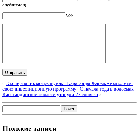
опубликован)
Web
«
Эксперты посмотрели, как «Караганды Жарык» выполняет
свою инвестиционную программу
|
С начала года в водоемах
Карагандинской области утонули 2 человека
»
Похожие записи