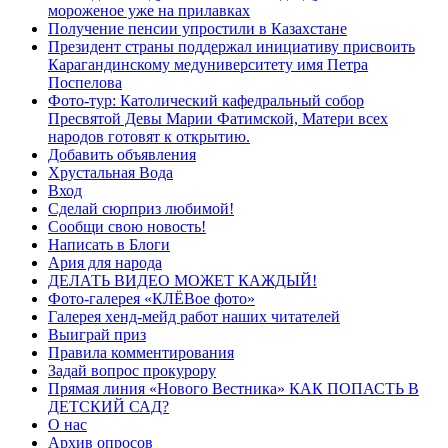
мороженое уже на прилавках
Получение пенсии упростили в Казахстане
Президент страны поддержал инициативу присвоить
Карагандинскому медуниверситету имя Петра
Поспелова
Фото-тур: Католический кафедральный собор
Пресвятой Девы Марии Фатимской, Матери всех
народов готовят к открытию.
Добавить объявления
Хрустальная Вода
Вход
Сделай сюрприз любимой!
Сообщи свою новость!
Написать в Блоги
Ария для народа
ДЕЛАТЬ ВИДЕО МОЖЕТ КАЖДЫЙ!
Фото-галерея «КЛЁВое фото»
Галерея хенд-мейд работ наших читателей
Выиграй приз
Правила комментирования
Задай вопрос прокурору
Прямая линия «Нового Вестника» КАК ПОПАСТЬ В
ДЕТСКИЙ САД?
О нас
Архив опросов