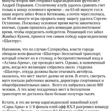
минуты второй мяч отправил карагандинский футболист
Андрей Порываев. Столичному клубу удалось сравнять счет
только к концу основного времени – на 63-ей минуте гол в
наши ворота забил Фокси Кетевоама, а почти через полчаса,
на 90-ой минуте игры прорвать нашу защиту удалось Сергею
Остапенко. Поскольку основное время матча закончилось
вничью, судьям пришлось дать командам дополнительное
время, чтобы определить победителя. Решающий гол забил
Жамбыл Кукеев, принеся тем самым победу карагандинскому
«Шахтеру».
Напомним, что по случаю Суперкубка, власти города
обещали всем фанатом «Шахтера» бесплатный транспорт,
который отвезет их в столицу, и беспрепятственный вход в
«Астана-Арена», где проходил матч. Однако, в назначенный
день, когда все желающие собрались около стадиона
«Шахтер», откуда должны были отъезжать автобусы,
оказалось, что мест хватит далеко не всем. В итоге, смотреть
матч поехали работники акимата, директоры спортивных и
общеобразовательных школ. Всего их набралось около 800
человек. А тех кому посадочных мест в бесплатном
транспорте не досталось было больше полутора тысяч.
Кстати, в это же вечер карагандинский хоккейный клуб
«Сары-Арка» в 1/ 8 финала плей-офф ВХЛ разгромил команду