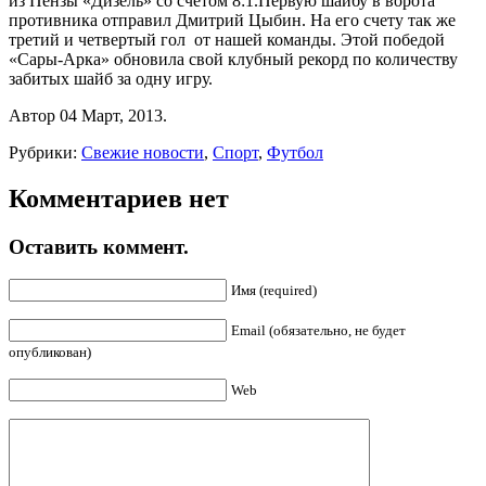
из Пензы «Дизель» со счетом 8:1.Первую шайбу в ворота
противника отправил Дмитрий Цыбин. На его счету так же
третий и четвертый гол от нашей команды. Этой победой
«Сары-Арка» обновила свой клубный рекорд по количеству
забитых шайб за одну игру.
Автор 04 Март, 2013.
Рубрики:
Свежие новости
,
Спорт
,
Футбол
Комментариев нет
Оставить коммент.
Имя (required)
Email (обязательно, не будет
опубликован)
Web