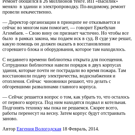
Ремонт обошелся в 26 миллионов тенге. ИП «Василик»
меняло в здании и электропроводку. По-видимому, ремонт
провели некачественно.
— Директор организации в принципе не отказывается и
сейчас во многом нам помогает, — говорит Еркебулан
Агимбаев. – Свою вину он признает частично. Но чтобы все
было в рамках закона, мы подаем иск в суд. В суде уже решат,
какую помощь он должен оказать в восстановлении
сгоревшего блока и оборудования, которое там находилось.
С недавнего времени библиотека открыта для посещения.
Сотрудники библиотеки навели порядок в двух корпусах
здания, которые почти не пострадали во время пожара. Там
восстановили подачу электричества, водоснабжения и
отопления. Сейчас чиновники решают, что делать с
обгоревшими развалинами главного корпуса.
— Сейчас решается вопрос о том, как убрать то, что осталось
от первого корпуса. Под ним находятся подвал и котельная.
Подгонять технику мы пока не решаемся. Скорее всего,
работы перенесут на весну. Затем корпус будут отстраивать
заново.
Автор
Евгения Вологодская
18 Февраль, 2014.