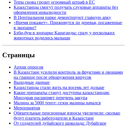
Temu снова грозит огромный штраф в ЕС
Казахстанцы смогут получать слуховые аппараты без
оформления инвалидности
В Центральном парке демонтируют главную арку
«Время покажет». Приживутся ли деревья, посаженные
в экопарке?
Бэби-бум в зоопарке Караганды: сразу у нескольких
животных родились малыши
Страницы
Архив опросов
В Казахстане усилили контроль за фруктами и овощами
на границе после обнаружения вирусов
Выходные данные
Казахстанцы стали жить на восемь лет дольше
Какие препараты станут доступны казахстанцам:
Минздрав расширяет перечень закупа
Малина за 5000 тенге: сезон малины начался
Мероприятия
Обязательные пенсионные взносы увеличили: сколько
будут платить работодатели в Казахстане
От создателей дубайского шоколада: Дубайское