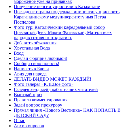
мороженое уже на прилавках
Получение пенсии упростили в Казахстане
Президент страны поддержал инициативу присвоить
Карагандинскому медуниверситету имя Петра
Поспелова
Фото-тур: Католический кафедральный собор
Пресвятой Девы Марии Фатимской, Матери всех
народов готовят к открытию.
Добавить объявления
Хрустальная Вода
Вход
Сделай сюрприз любимой!
Сообщи свою новость!
Написать в Блоги
Ария для народа
ДЕЛАТЬ ВИДЕО МОЖЕТ КАЖДЫЙ!
Фото-галерея «КЛЁВое фото»
Галерея хенд-мейд работ наших читателей
Выиграй приз
Правила комментирования
Задай вопрос прокурору
Прямая линия «Нового Вестника» КАК ПОПАСТЬ В
ДЕТСКИЙ САД?
О нас
Архив опросов