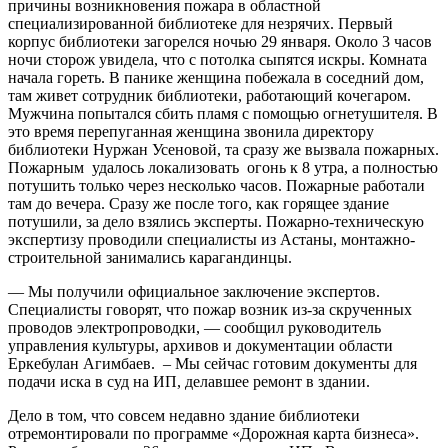
причины возникновения пожара в областной
специализированной библиотеке для незрячих. Первый
корпус библиотеки загорелся ночью 29 января. Около 3 часов
ночи сторож увидела, что с потолка сыпятся искры. Комната
начала гореть. В панике женщина побежала в соседний дом,
там живет сотрудник библиотеки, работающий кочегаром.
Мужчина попытался сбить пламя с помощью огнетушителя. В
это время перепуганная женщина звонила директору
библиотеки Нуржан Усеновой, та сразу же вызвала пожарных.
Пожарным удалось локализовать огонь к 8 утра, а полностью
потушить только через несколько часов. Пожарные работали
там до вечера. Сразу же после того, как горящее здание
потушили, за дело взялись эксперты. Пожарно-техническую
экспертизу проводили специалисты из Астаны, монтажно-
строительной занимались карагандинцы.
— Мы получили официальное заключение экспертов.
Специалисты говорят, что пожар возник из-за скрученных
проводов электропроводки, — сообщил руководитель
управления культуры, архивов и документации области
Еркебулан Агимбаев. – Мы сейчас готовим документы для
подачи иска в суд на ИП, делавшее ремонт в здании.
Дело в том, что совсем недавно здание библиотеки
отремонтировали по программе «Дорожная карта бизнеса».