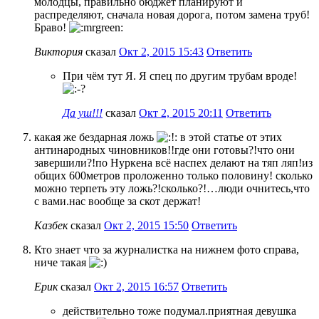
молодцы, правильно бюджет планируют и
распределяют, сначала новая дорога, потом замена труб!
Браво!
Виктория
сказал
Окт 2, 2015 15:43
Ответить
При чём тут Я. Я спец по другим трубам вроде!
Да уш!!!
сказал
Окт 2, 2015 20:11
Ответить
какая же бездарная ложь
в этой статье от этих
антинародных чиновников!!где они готовы?!что они
завершили?!по Нуркена всё наспех делают на тяп ляп!из
общих 600метров проложенно только половину! сколько
можно терпеть эту ложь?!сколько?!…люди очнитесь,что
с вами.нас вообще за скот держат!
Казбек
сказал
Окт 2, 2015 15:50
Ответить
Кто знает что за журналистка на нижнем фото справа,
ниче такая
Ерик
сказал
Окт 2, 2015 16:57
Ответить
действительно тоже подумал.приятная девушка