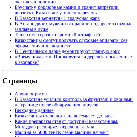
оказался в полиции
Брусчатку, бордюрные камни и гранит запретили
ввозить в Казахстан: уточнен перечень
В Казахстан вернется 41-градусная жара
В Астане двоих мужчин отправили под арест за пьяные
заплывы в луже
Temu снова грозит огромный штраф в ЕС
Казахстанцы смогут получать слуховые аппараты без
оформления инвалидности
В Центральном парке демонтируют главную арку
«Время покажет». Приживутся ли деревья, посаженные
в экопарке?
Страницы
Архив опросов
В Казахстане усилили контроль за фруктами и овощами
на границе после обнаружения вирусов
Выходные данные
Казахстанцы стали жить на восемь лет дольше
Какие препараты станут доступны казахстанцам:
Минздрав расширяет перечень закупа
Малина за 5000 тенге: сезон малины начался