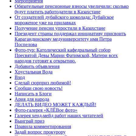
Мероприятия
Обязательные пенсионные взносы увеличили: сколько
будут платить работодатели в Казахстане
От создателей дубайского шоколада: Дубайское
мороженое уже на прилавках
Получение пенсии упростили в Казахстане
Президент страны поддержал инициативу присвоить
Карагандинскому медуниверситету имя Петра
Поспелова
Фото-тур: Католический кафедральный собор
Пресвятой Девы Марии Фатимской, Матери всех
народов готовят к открытию.
Добавить объявления
Хрустальная Вода
Вход
Сделай сюрприз любимой!
Сообщи свою новость!
Написать в Блоги
Ария для народа
ДЕЛАТЬ ВИДЕО МОЖЕТ КАЖДЫЙ!
Фото-галерея «КЛЁВое фото»
Галерея хенд-мейд работ наших читателей
Выиграй приз
Правила комментирования
Задай вопрос прокурору