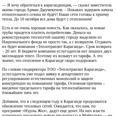
— Я хочу обратиться к карагандинцам, — сказал заместитель
акима города Арман Джумекенов. – Никаких задержек начала
отопительного сезона не будет! Наши сети готовы к приему
тепла. До 10 октября все дома будут с отоплением!
Есть и не очень хорошая новость. Как оказалось, за новые
трубы придется платить потребителям. Деньги на
реконструкцию теплосетей нашему городу выделяли из
Национального фонда не просто так, а с возвратом. Отдавать
их будет компания «Теплотранзит Караганда». Срок возврата
– 20 лет. В бюджете компании-услугодателя нет лишних двух
миллиардов тенге. Поэтому их возьмут из тарифа. А это
значит, что отопление в Караганде скоро подорожает.
По словам гендиректора ТОО «Теплотранзит Караганда»,
услугодатель уже подал заявку в департамент по
регулированию естественных монополий и защите
конкуренции на повышение тарифа. Основная причина –
введение предельного тарифа на теплоснабжение на
ближайшие пять лет.
Добавим, что в следующем году в Караганде продолжится
обновление тепловых сетей. Ожидается, что нам, по
программе «Нурлы Жол», дадут еще денег. На них власти
планируют проложить новые теплотрассы в Майкудуке — на