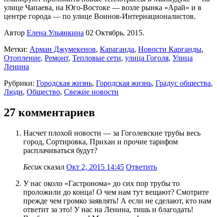
улице Чапаева, на Юго-Востоке — возле рынка «Арай» и в
центре города — по улице Воинов-Интернационалистов.
Автор
Елена Ульянкина
02 Октябрь, 2015.
Метки:
Арман Джумекенов
,
Караганда
,
Новости Карганды
,
Отопление
,
Ремонт
,
Тепловые сети
,
улица Гоголя
,
Улица
Ленина
Рубрики:
Городская жизнь
,
Городская жизнь
,
Градус общества
,
Люди
,
Общество
,
Свежие новости
27 комментариев
Насчет плохой новости — за Гоголевские трубы весь
город, Сортировка, Прихан и прочие тарифом
расплачиваться будут?
Бесик
сказал
Окт 2, 2015 14:45
Ответить
У нас около «Гастронома» до сих пор трубы то
проложили до конца! О чем нам тут вещают? Смотрите
прежде чем громко заявлять! А если не сделают, кто нам
ответит за это! У нас на Ленина, тишь и благодать!