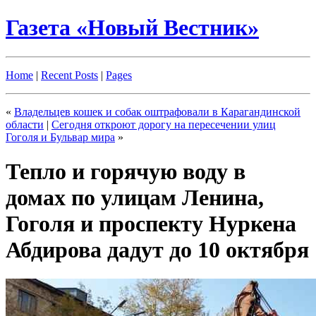
Газета «Новый Вестник»
Home
|
Recent Posts
|
Pages
«
Владельцев кошек и собак оштрафовали в Карагандинской
области
|
Сегодня откроют дорогу на пересечении улиц
Гоголя и Бульвар мира
»
Тепло и горячую воду в
домах по улицам Ленина,
Гоголя и проспекту Нуркена
Абдирова дадут до 10 октября