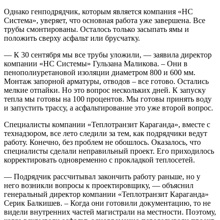
Однако генподрядчик, которым является компания «НС
Система», уверяет, что основная работа уже завершена. Все
трубы смонтированы. Осталось только засыпать ямы и
положить сверху асфальт или брусчатку.
— К 30 сентября мы все трубы уложили, — заявила директор
компании «НС Системы» Гульзана Маликова. – Они в
пенополиуретановой изоляции диаметром 800 и 600 мм.
Монтаж запорной арматуры, отводов – все готово. Остались
мелкие отпайки. Но это вопрос нескольких дней. К запуску
тепла мы готовы на 100 процентов. Мы готовы принять воду
и запустить трассу, а асфальтирование это уже второй вопрос.
Специалисты компании «Теплотранзит Караганда», вместе с
технадзором, все лето следили за тем, как подрядчики ведут
работу. Конечно, без проблем не обошлось. Оказалось, что
специалисты сделали неправильный проект. Его приходилось
корректировать одновременно с прокладкой теплосетей.
— Подрядчик рассчитывал закончить работу раньше, но у
него возникли вопросы к проектировщику, — объяснил
генеральный директор компании «Теплотранзит Караганда»
Серик Балкишев. – Когда они готовили документацию, то не
видели внутренних частей магистрали на местности. Поэтому,