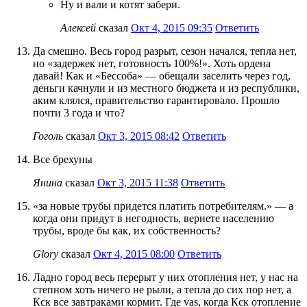
Ну и вали и котят забери.
Алексей
сказал
Окт 4, 2015 09:35
Ответить
Да смешно. Весь город разрыт, сезон начался, тепла нет,
но «задержек нет, готовность 100%!». Хоть ордена
давай! Как и «Бессоба» — обещали заселить через год,
деньги качнули и из местного бюджета и из республики,
аким клялся, правительство гарантировало. Прошло
почти 3 года и что?
Гоголь
сказал
Окт 3, 2015 08:42
Ответить
Все брехуны
Янина
сказал
Окт 3, 2015 11:38
Ответить
«за новые трубы придется платить потребителям.» — а
когда они придут в негодность, вернете населению
трубы, вроде бы как, их собственность?
Glory
сказал
Окт 4, 2015 08:00
Ответить
Ладно город весь перерыт у них отопления нет, у нас на
степном хоть ничего не рыли, а тепла до сих пор нет, а
Кск все завтраками кормит. Где vas, когда Кск отопление