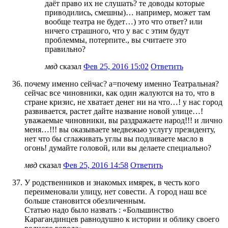
даёт право их не слушать? те доводы которые
приводились, смешны)… например, может там
вообще театра не будет…) это что ответ? или
ничего страшного, что у вас с этим будут
проблеммы, потерпите., вы считаете это
правильно?
мвд
сказал
Фев 25, 2016 15:02
Ответить
почему именно сейчас? а=почему именно Театральная?
сейчас все чиновники, как один жалуются на то, что в
стране кризис, не хватает денег ни на что…! у нас город
развивается, растет дайте название новой улице…!
уважаемые чиновники, вы раздражаете народ!!! и лично
меня…!!! вы оказываете медвежью услугу президенту,
нет что бы сглаживать углы вы подливаете масло в
огонь! думайте головой, или вы делаете специально?
мвд
сказал
Фев 25, 2016 14:58
Ответить
У родственников и знакомых имярек, в честь кого
переименовали улицу, нет совести. А город наш все
больше становится обезличенным.
Статью надо было назвать : «Большинство
Карагандинцев равнодушно к истории и облику своего