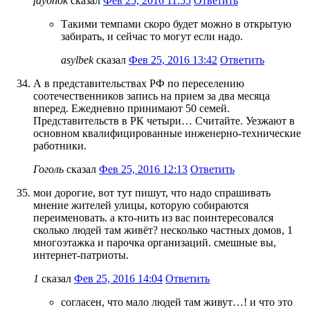
fayonok
сказал
Фев 25, 2016 11:55
Ответить
Такими темпами скоро будет можно в открытую
забирать, и сейчас то могут если надо.
asylbek
сказал
Фев 25, 2016 13:42
Ответить
А в представительствах РФ по переселению
соотечественников запись на прием за два месяца
вперед. Ежедневно принимают 50 семей.
Представительств в РК четыри… Считайте. Уезжают в
основном квалифицированные инженерно-технические
работники.
Гоголь
сказал
Фев 25, 2016 12:13
Ответить
мои дорогие, вот тут пишут, что надо спрашивать
мнение жителей улицы, которую собираются
переименовать. а кто-нить из вас поинтересовался
сколько людей там живёт? несколько частных домов, 1
многоэтажка и парочка организаций. смешные вы,
интернет-патриоты.
1
сказал
Фев 25, 2016 14:04
Ответить
согласен, что мало людей там живут…! и что это