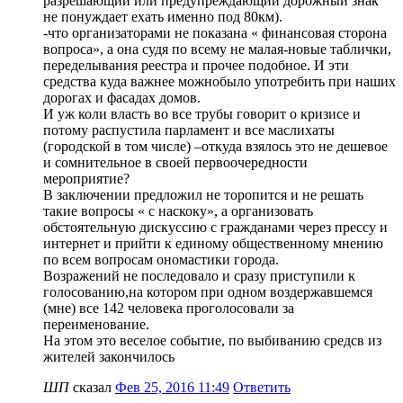
разрешающий или предупреждающий дорожный знак
не понуждает ехать именно под 80км).
-что организаторами не показана « финансовая сторона
вопроса», а она судя по всему не малая-новые таблички,
переделывания реестра и прочее подобное. И эти
средства куда важнее можнобыло употребить при наших
дорогах и фасадах домов.
И уж коли власть во все трубы говорит о кризисе и
потому распустила парламент и все маслихаты
(городской в том числе) –откуда взялось это не дешевое
и сомнительное в своей первоочередности
мероприятие?
В заключении предложил не торопится и не решать
такие вопросы « с наскоку», а организовать
обстоятельную дискуссию с гражданами через прессу и
интернет и прийти к единому общественному мнению
по всем вопросам ономастики города.
Возражений не последовало и сразу приступили к
голосованию,на котором при одном воздержавшемся
(мне) все 142 человека проголосовали за
переименование.
На этом это веселое событие, по выбиванию средсв из
жителей закончилось
ШП
сказал
Фев 25, 2016 11:49
Ответить