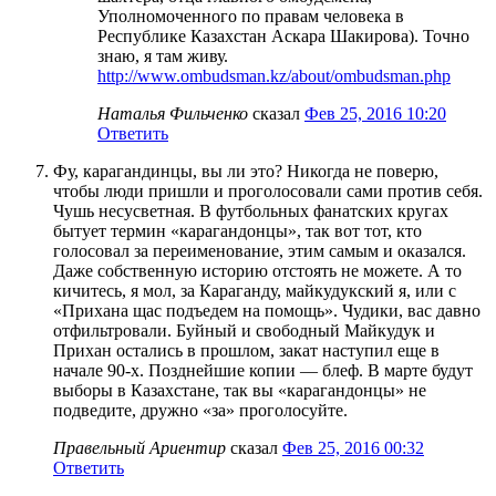
Уполномоченного по правам человека в
Республике Казахстан Аскара Шакирова). Точно
знаю, я там живу.
http://www.ombudsman.kz/about/ombudsman.php
Наталья Фильченко
сказал
Фев 25, 2016 10:20
Ответить
Фу, карагандинцы, вы ли это? Никогда не поверю,
чтобы люди пришли и проголосовали сами против себя.
Чушь несусветная. В футбольных фанатских кругах
бытует термин «карагандонцы», так вот тот, кто
голосовал за переименование, этим самым и оказался.
Даже собственную историю отстоять не можете. А то
кичитесь, я мол, за Караганду, майкудукский я, или с
«Прихана щас подъедем на помощь». Чудики, вас давно
отфильтровали. Буйный и свободный Майкудук и
Прихан остались в прошлом, закат наступил еще в
начале 90-х. Позднейшие копии — блеф. В марте будут
выборы в Казахстане, так вы «карагандонцы» не
подведите, дружно «за» проголосуйте.
Правельный Ариентир
сказал
Фев 25, 2016 00:32
Ответить