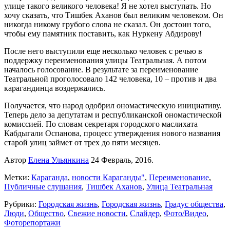
улице такого великого человека! Я не хотел выступать. Но
хочу сказать, что Тишбек Аханов был великим человеком. Он
никогда никому грубого слова не сказал. Он достоин того,
чтобы ему памятник поставить, как Нуркену Абдирову!
После него выступили еще несколько человек с речью в
поддержку переименования улицы Театральная. А потом
началось голосование. В результате за переименование
Театральной проголосовало 142 человека, 10 – против и два
карагандинца воздержались.
Получается, что народ одобрил ономастическую инициативу.
Теперь дело за депутатам и республиканской ономастической
комиссией. По словам секретаря городского маслихата
Кабдыгали Оспанова, процесс утверждения нового названия
старой улиц займет от трех до пяти месяцев.
Автор
Елена Ульянкина
24 Февраль, 2016.
Метки:
Караганда
,
новости Караганды"
,
Переименование
,
Публичные слушания
,
Тишбек Аханов
,
Улица Театральная
Рубрики:
Городская жизнь
,
Городская жизнь
,
Градус общества
,
Люди
,
Общество
,
Свежие новости
,
Слайдер
,
Фото/Видео
,
Фоторепортажи