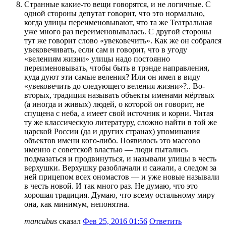
Странные какие-то вещи говорятся, и не логичные. С
одной стороны депутат говорит, что это нормально,
когда улицы переименовывают, что та же Театральная
уже много раз переименовывалась. С другой стороны
тут же говорит слово «увековечить». Как же он собрался
увековечивать, если сам и говорит, что в угоду
«велениям жизни» улицы надо постоянно
переименовывать, чтобы быть в трэнде направления,
куда дуют эти самые веления? Или он имел в виду
«увековечить до следующего веления жизни»?.. Во-
вторых, традиция называть объекты именами мёртвых
(а иногда и живых) людей, о которой он говорит, не
спущена с неба, а имеет свой источник и корни. Читая
ту же классическую литературу, сложно найти в той же
царской России (да и других странах) упоминания
объектов имени кого-либо. Появилось это массово
именно с советской властью — люди пытались
подмазаться и продвинуться, и называли улицы в честь
верхушки. Верхушку разоблачали и сажали, а следом за
ней прицепом всех ономастов — и уже новые называли
в честь новой. И так много раз. Не думаю, что это
хорошая традиция. Думаю, что всему остальному миру
она, как минимум, непонятна.
mancubus
сказал
Фев 25, 2016 01:56
Ответить