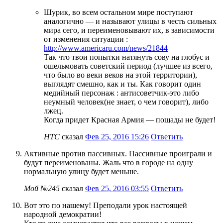
Шурик, во всем остальном мире поступают
аналогично — и называют улицы в честь сильных
мира сего, и переименовывают их, в зависимости
от изменения ситуации :
http://www.americaru.com/news/21844
Так что твои попытки натянуть сову на глобус и
ошельмовать советский период (лучшее из всего,
что было во веки веков на этой территории),
выглядят смешно, как и ты. Как говорит один
медийный персонаж : антисоветчик-это либо
неумный человек(не знает, о чем говорит), либо
лжец.
Когда придет Красная Армия — пощады не будет!
HTC
сказал
Фев 25, 2016 15:26
Ответить
Активные против пассивных. Пассивные проиграли и
будут переименованы. Жаль что в городе на одну
нормальную улицу будет меньше.
Мой №245
сказал
Фев 25, 2016 03:55
Ответить
Вот это по нашему! Преподали урок настоящей
народной демократии!