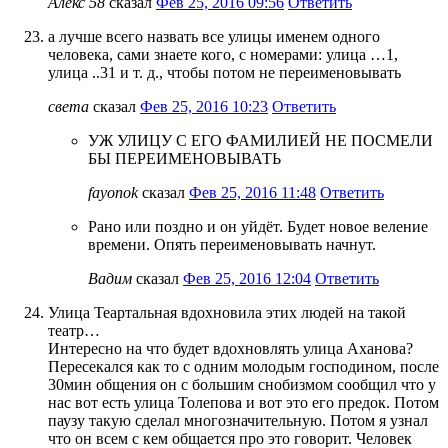
Алекс 58
сказал
Фев 25, 2016 09:56
Ответить
а лучше всего назвать все улицы именем одного
человека, сами знаете кого, с номерами: улица …1,
улица ..31 и т. д., чтобы потом не переименовывать
света
сказал
Фев 25, 2016 10:23
Ответить
УЖ УЛИЦУ С ЕГО ФАМИЛИЕЙ НЕ ПОСМЕЛИ
БЫ ПЕРЕИМЕНОВЫВАТЬ
fayonok
сказал
Фев 25, 2016 11:48
Ответить
Рано или поздно и он уйдёт. Будет новое веление
времени. Опять переименовывать начнут.
Вадим
сказал
Фев 25, 2016 12:04
Ответить
Улица Теартальная вдохновила этих людей на такой
театр…
Интересно на что будет вдохновлять улица Аханова?
Пересекался как то с одним молодым господином, после
30мин общения он с большим снобизмом сообщил что у
нас вот есть улица Толепова и вот это его предок. Потом
паузу такую сделал многозначительную. Потом я узнал
что он всем с кем общается про это говорит. Человек