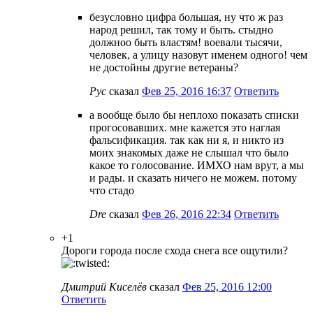
безусловно цифра большая, ну что ж раз
народ решил, так тому и быть. стыдно
должноо быть властям! воевали тысячи,
человек, а улицу назовут именем одного! чем
не достойны другие ветераны?
Рус
сказал
Фев 25, 2016 16:37
Ответить
а вообще было бы неплохо показать списки
прогосовавших. мне кажется это наглая
фальсификация. так как ни я, и никто из
моих знакомых даже не слышал что было
какое то голосование. ИМХО нам врут, а мы
и рады. и сказать ничего не можем. потому
что стадо
Dre
сказал
Фев 26, 2016 22:34
Ответить
+1
Дороги города после схода снега все ощутили?
Дмитрий Киселёв
сказал
Фев 25, 2016 12:00
Ответить