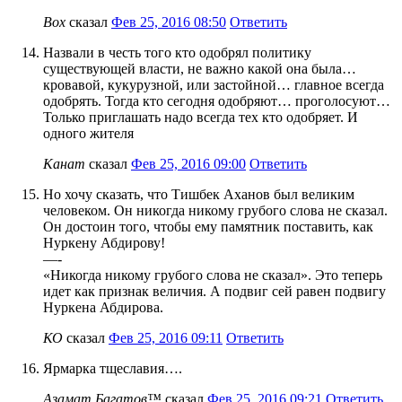
Box
сказал
Фев 25, 2016 08:50
Ответить
Назвали в честь того кто одобрял политику
существующей власти, не важно какой она была…
кровавой, кукурузной, или застойной… главное всегда
одобрять. Тогда кто сегодня одобряют… проголосуют…
Только приглашать надо всегда тех кто одобряет. И
одного жителя
Канат
сказал
Фев 25, 2016 09:00
Ответить
Но хочу сказать, что Тишбек Аханов был великим
человеком. Он никогда никому грубого слова не сказал.
Он достоин того, чтобы ему памятник поставить, как
Нуркену Абдирову!
—-
«Никогда никому грубого слова не сказал». Это теперь
идет как признак величия. А подвиг сей равен подвигу
Нуркена Абдирова.
КО
сказал
Фев 25, 2016 09:11
Ответить
Ярмарка тщеславия….
Азамат Багатов™
сказал
Фев 25, 2016 09:21
Ответить