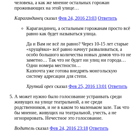
человека, а как же мнение остальных горожан
проживающих на этой улице…
Карагандинец
сказал
Фев 24, 2016 23:03
Ответить
Карагандинец, а остальным горожанам просто всё
равно как будет называться улица.
Да и Вам не всё ли равно? Через 10-15 лет старые
«хрущёвки» всё равно начнут разваливаться, а
особо большого количества новых домов что-то не
заметно… Так что не будет ни улиц ни города…
Одни номера местности…
Казпочта уже готова внедрять монгольскую
систему адресации для степи.
Хрупкий орех
сказал
Фев 25, 2016 13:01
Ответить
А может нужно было голосование устраивать среди
живущих на улице театральной, а не среди
родственников, и не в каком то маленьком зале. Так что
бы мнение, живущих на театральной, учесть, а не
игнорировать. Нечестное это голосование.
Водитель
сказал
Фев 24, 2016 23:18
Ответить