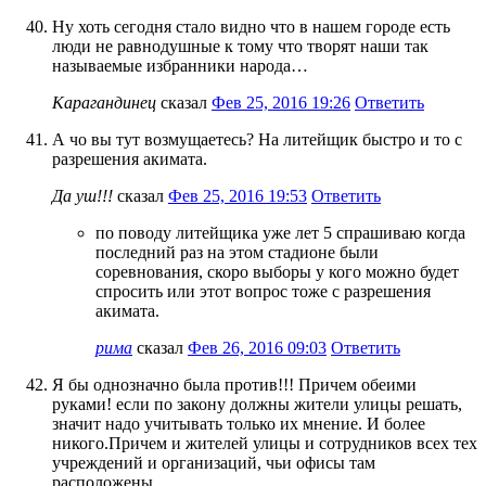
Ну хоть сегодня стало видно что в нашем городе есть
люди не равнодушные к тому что творят наши так
называемые избранники народа…
Карагандинец
сказал
Фев 25, 2016 19:26
Ответить
А чо вы тут возмущаетесь? На литейщик быстро и то с
разрешения акимата.
Да уш!!!
сказал
Фев 25, 2016 19:53
Ответить
по поводу литейщика уже лет 5 спрашиваю когда
последний раз на этом стадионе были
соревнования, скоро выборы у кого можно будет
спросить или этот вопрос тоже с разрешения
акимата.
рима
сказал
Фев 26, 2016 09:03
Ответить
Я бы однозначно была против!!! Причем обеими
руками! если по закону должны жители улицы решать,
значит надо учитывать только их мнение. И более
никого.Причем и жителей улицы и сотрудников всех тех
учреждений и организаций, чьи офисы там
расположены.