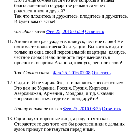
Кто то еще сомневается что все вопросы в нашем
благословенной государстве решаются через
родственников и друзей?
Так что плодитесь и дружитесь, плодитесь и дружитесь.
И будет вам счастье!
vascubus
сказал
Фев 25, 2016 05:59
Ответить
Аполитично рассуждаете, клянусь, честное слово! Не
понимаете политической ситуации. Вы жизнь видите
только из окна своей персональной квартиры, клянусь,
честное слово! Надо полность переименовать в
проспект товарища Аханова, клянусь, честное слово!
Тов. Саахов
сказал
Фев 25, 2016 07:08
Ответить
Сидите. И не чирикайте, а то нашлись «несогласные».
Это вам не Украина, Россия, Грузия, Киргизия,
Азербайджан, Армения , Молдова, и т.д. Сказали
«переименовать»- сидите и аплодируйте!
Прошу внимание
сказал
Фев 25, 2016 08:25
Ответить
Одни одухотворенные лица, а радуются то как.
Стараются то для того что бы родственники с дальних
аулов приедут понтануться перед ними.