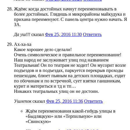
Ждёмс когда достойных начнут переименовывать в
более достойных. Глядишь и микрорайоны майкудука и
прихана переименуют. С панель центра нужно начать. Я
ЗА.
Да уш!!!
сказал
Фев 25, 2016 11:30
Ответить
Ах-ха-ха
Какое хорошее дело сделали!
Очень символическое и правильное переименование!
Наш народ не заслуживает улиц под названием
Театральная! Он по театрам не ходит! Он мусорит возле
подъездов и в подъездах, паркуется перекрыв проходы
пешеходам, блюет пьяным на детских площадках, ездит
по обочинам и по встречной, сует взятки гаишникам,
курит и материться и тд и тп…
Никаких театральных улиц он не достоин.
Ушлепок
сказал
Фев 25, 2016 11:36
Ответить
Ждём переименования какой-гибудь улицы в
«Быдляцкую» или «Терпильную» или
«Свинскую»