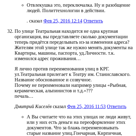
Отвлекушка это, переключалка. Ну и разобщение
людей. Политтехнологии в действии.
.
сказал
Фев 25, 2016 12:14
Ответить
По улице Театральная находится не одна крупная
организация, вы представляете сколько документации
теперь придётся переделывать из-за изменения адреса?
Жителям этой улице так же нужно менять документы на
Квартиры, машины, паспорта, уд.Личности. т.к.
изменился адрес проживания…
Я лично против переименования улиц в КРГ.
ул.Театральная прилегает к Театру им. Станиславского.
Название обоснованное и созвучное.
Почему не переименовали например улицы «Рыбная,
керамическая, альпинистов и т.д.»???
печаль…
Дмитрий Киселёв
сказал
Фев 25, 2016 11:53
Ответить
А Вы считаете что на этих улицах не люди живут,
или у них есть деньги на переоформление этих
документов. Что за блажь переименовывать
старые название улиц.Гончарная, Кирпичная,