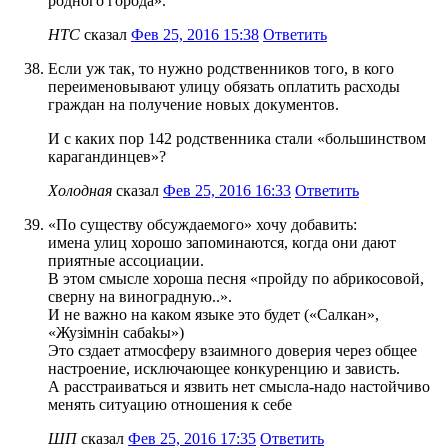
родного города».
HTC
сказал
Фев 25, 2016 15:38
Ответить
Если уж так, то нужно родственников того, в кого
переименовывают улицу обязать оплатить расходы
граждан на получение новых документов.
И с каких пор 142 родственника стали «большинством
карагандинцев»?
Холодная
сказал
Фев 25, 2016 16:33
Ответить
«По существу обсуждаемого» хочу добавить:
имена улиц хорошо запоминаются, когда они дают
приятные ассоциации.
В этом смысле хороша песня «пройду по абрикосовой,
сверну на виноградную..».
И не важно на каком языке это будет («Салкан»,
«Жузiмнiн сабаkы»)
Это сздает атмосферу взаимного доверия через общее
настроение, исключающее конкуренцию и зависть.
А расстраиваться и язвить нет смысла-надо настойчиво
менять ситуацию отношения к себе
ШП
сказал
Фев 25, 2016 17:35
Ответить