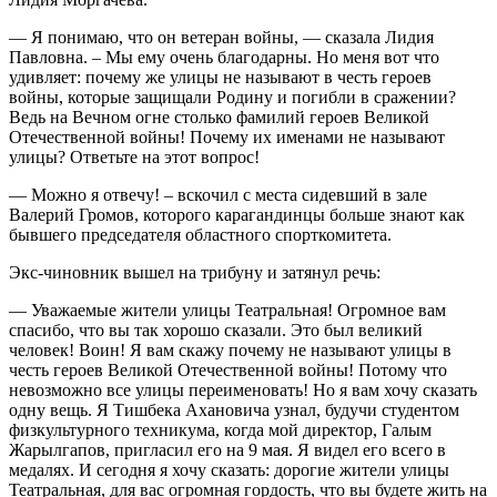
— Я понимаю, что он ветеран войны, — сказала Лидия
Павловна. – Мы ему очень благодарны. Но меня вот что
удивляет: почему же улицы не называют в честь героев
войны, которые защищали Родину и погибли в сражении?
Ведь на Вечном огне столько фамилий героев Великой
Отечественной войны! Почему их именами не называют
улицы? Ответьте на этот вопрос!
— Можно я отвечу! – вскочил с места сидевший в зале
Валерий Громов, которого карагандинцы больше знают как
бывшего председателя областного спорткомитета.
Экс-чиновник вышел на трибуну и затянул речь:
— Уважаемые жители улицы Театральная! Огромное вам
спасибо, что вы так хорошо сказали. Это был великий
человек! Воин! Я вам скажу почему не называют улицы в
честь героев Великой Отечественной войны! Потому что
невозможно все улицы переименовать! Но я вам хочу сказать
одну вещь. Я Тишбека Ахановича узнал, будучи студентом
физкультурного техникума, когда мой директор, Галым
Жарылгапов, пригласил его на 9 мая. Я видел его всего в
медалях. И сегодня я хочу сказать: дорогие жители улицы
Театральная, для вас огромная гордость, что вы будете жить на