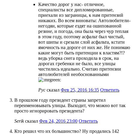
Качество дорог у нас- отличное,
специалисты все дипломированные,
приехали из заграницы, к нам притензий
никаких. Во всем виноваты: Автолюбители-
негодяи, которые ездят на ошипованной
резине, и погода, она была через чур теплая
в этом году, поэтому асфальт был чистый,
вот шипы и срезали слой асфальта, кстати
ямочность на дороге от них же. Не понимаю
какие могут быть притенции к властям?!?
ведь уборка снега проходила в срок, на
дорогах гребенки не было, все улицы
чистились идеально. Считаю притензии
автолюбителей необоснованными
Рус
сказал
Фев 25, 2016 16:35
Ответить
В прошлом году президент страны запретил
переименовывать улицы. Выходит, что можно вот так
просто игнорировать президента?
Serik
сказал
Фев 24, 2016 23:00
Ответить
Кто решил что их большинство? Ну продались 142