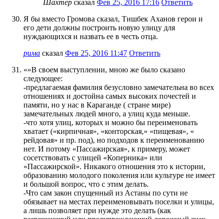
Шахтёр
сказал
Фев 25, 2016 17:16
Ответить
Я бы вместо Громова сказал, Тишбек Аханов герои и
его дети должны построить новую улицу для
нуждающихся и назвать ее в честь отца.
рима
сказал
Фев 25, 2016 11:47
Ответить
«»В своем выступлении, мною же было сказано
следующее:
-предлагаемая фамилия безусловно замечательна во всех
отношениях и достойна самых высоких почестей и
памяти, но у нас в Караганде ( стране мире)
замечательных людей много, а улиц куда меньше.
-что хотя улиц, которых и можно бы переименовать
хватает («кирпичная», «конторская,» «пищевая», «
рейдовая» и пр. под), но подходов к переименованию
нет. И потому «Пассажирская», к примеру, может
сосетствовать с улицей «Коперника» или
«Пассажирской». Никакого отношения это к истории,
образованию молодого поколения или культуре не имеет
и большой вопрос, что с этим делать.
-Что сам закон спущенный из Астаны по сути не
обязывает на местах переименовывать поселки и улицы,
а лишь позволяет при нужде это делать (как