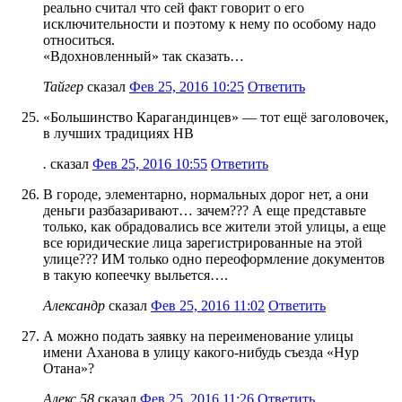
реально считал что сей факт говорит о его
исключительности и поэтому к нему по особому надо
относиться.
«Вдохновленный» так сказать…
Тайгер
сказал
Фев 25, 2016 10:25
Ответить
«Большинство Карагандинцев» — тот ещё заголовочек,
в лучших традициях НВ
.
сказал
Фев 25, 2016 10:55
Ответить
В городе, элементарно, нормальных дорог нет, а они
деньги разбазаривают… зачем??? А еще представьте
только, как обрадовались все жители этой улицы, а еще
все юридические лица зарегистрированные на этой
улице??? ИМ только одно переоформление документов
в такую копеечку выльется….
Александр
сказал
Фев 25, 2016 11:02
Ответить
А можно подать заявку на переименование улицы
имени Аханова в улицу какого-нибудь съезда «Нур
Отана»?
Алекс 58
сказал
Фев 25, 2016 11:26
Ответить