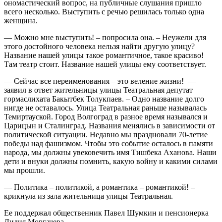
ономастический вопрос, на публичные слушания пришло
всего несколько. Выступить с речью решилась только одна
женщина.
— Можно мне выступить! – попросила она. – Неужели для
этого достойного человека нельзя найти другую улицу?
Название нашей улицы такое романтичное, такое красиво!
Там театр стоит. Название нашей улицы ему соответствует.
— Сейчас все переименования – это веление жизни! —
заявил в ответ жительницы улицы Театральная депутат
гормаслихата Бакытбек Толукпаев. – Одно название долго
нигде не оставалось. Улица Театральная раньше называлась
Темиртауской. Город Волгоград в разное время назывался и
Царицын и Сталинград. Названия менялись в зависимости от
политической ситуации. Недавно мы праздновали 70-летие
победы над фашизмом. Чтобы это событие осталось в памяти
народа, мы должны увековечить имя Тишбека Аханова. Наши
дети и внуки должны помнить, какую войну и какими силами
мы прошли.
— Политика – политикой, а романтика – романтикой! –
крикнула из зала жительница улицы Театральная.
Ее поддержал общественник Павел Шумкин и пенсионерка
Лидия Моргачева.