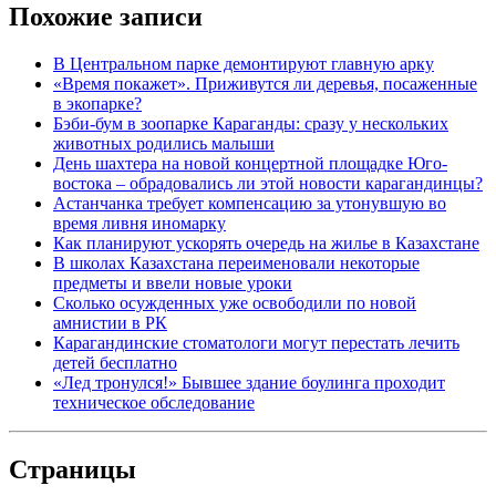
Похожие записи
В Центральном парке демонтируют главную арку
«Время покажет». Приживутся ли деревья, посаженные
в экопарке?
Бэби-бум в зоопарке Караганды: сразу у нескольких
животных родились малыши
День шахтера на новой концертной площадке Юго-
востока – обрадовались ли этой новости карагандинцы?
Астанчанка требует компенсацию за утонувшую во
время ливня иномарку
Как планируют ускорять очередь на жилье в Казахстане
В школах Казахстана переименовали некоторые
предметы и ввели новые уроки
Сколько осужденных уже освободили по новой
амнистии в РК
Карагандинские стоматологи могут перестать лечить
детей бесплатно
«Лед тронулся!» Бывшее здание боулинга проходит
техническое обследование
Страницы