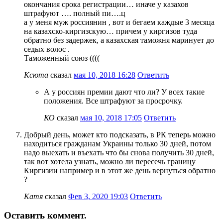
окончания срока регистрации… иначе у казахов
штрафуют …. полный пи….ц
а у меня муж россиянин , вот и бегаем каждые 3 месяца
на казахско-киргизскую… причем у киргизов туда
обратно без задержек, а казахская таможня маринует до
седых волос .
Таможенный союз ((((
Ксюта
сказал
мая 10, 2018 16:28
Ответить
А у россиян премии дают что ли? У всех такие
положения. Все штрафуют за просрочку.
КО
сказал
мая 10, 2018 17:05
Ответить
Добрый день, может кто подсказать, в РК теперь можно
находиться гражданам Украины только 30 дней, потом
надо выехать и въехать что бы снова получить 30 дней,
так вот хотела узнать, можно ли пересечь границу
Киргизии например и в этот же день вернуться обратно
?
Катя
сказал
Фев 3, 2020 19:03
Ответить
Оставить коммент.