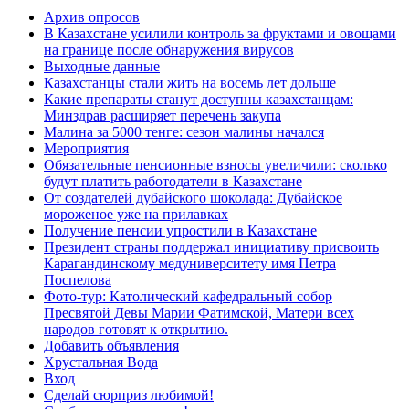
Архив опросов
В Казахстане усилили контроль за фруктами и овощами
на границе после обнаружения вирусов
Выходные данные
Казахстанцы стали жить на восемь лет дольше
Какие препараты станут доступны казахстанцам:
Минздрав расширяет перечень закупа
Малина за 5000 тенге: сезон малины начался
Мероприятия
Обязательные пенсионные взносы увеличили: сколько
будут платить работодатели в Казахстане
От создателей дубайского шоколада: Дубайское
мороженое уже на прилавках
Получение пенсии упростили в Казахстане
Президент страны поддержал инициативу присвоить
Карагандинскому медуниверситету имя Петра
Поспелова
Фото-тур: Католический кафедральный собор
Пресвятой Девы Марии Фатимской, Матери всех
народов готовят к открытию.
Добавить объявления
Хрустальная Вода
Вход
Сделай сюрприз любимой!