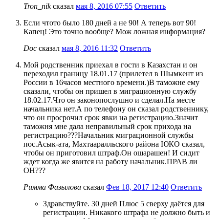
Tron_nik
сказал
мая 8, 2016 07:55
Ответить
Если чтото было 180 дней а не 90! А теперь вот 90!
Капец! Это точно вообще? Мож ложная информация?
Doc
сказал
мая 8, 2016 11:32
Ответить
Мой родственник приехал в гости в Казахстан и он
переходил границу 18.01.17 (прилетел в Шымкент из
России в 16часов местного времени.)В таможне ему
сказали, чтобы он пришел в миграционную службу
18.02.17.Что он законопослушно и сделал.На месте
начальника нет.А по телефону он сказал родственнику,
что он просрочил срок явки на регистрацию.Значит
таможня мне дала неправильный срок прихода на
регистрацию???Начальник миграционной службы
пос.Асык-ата, Махтааралльского района ЮКО сказал,
чтобы он приготовил штраф.Он ошарашен! И сидит
ждет когда же явится на работу начальник.ПРАВ ли
ОН???
Римма Фазылова
сказал
Фев 18, 2017 12:40
Ответить
Здравствуйте. 30 дней Плюс 5 сверху даётся для
регистрации. Никакого штрафа не должно быть и