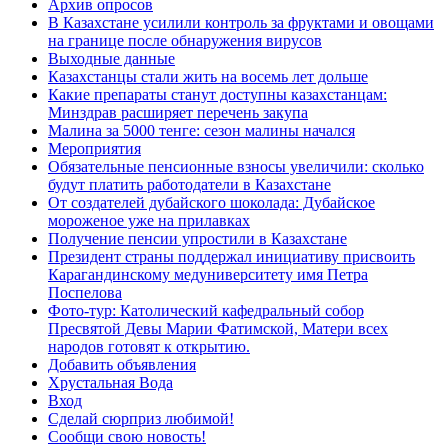
Архив опросов
В Казахстане усилили контроль за фруктами и овощами
на границе после обнаружения вирусов
Выходные данные
Казахстанцы стали жить на восемь лет дольше
Какие препараты станут доступны казахстанцам:
Минздрав расширяет перечень закупа
Малина за 5000 тенге: сезон малины начался
Мероприятия
Обязательные пенсионные взносы увеличили: сколько
будут платить работодатели в Казахстане
От создателей дубайского шоколада: Дубайское
мороженое уже на прилавках
Получение пенсии упростили в Казахстане
Президент страны поддержал инициативу присвоить
Карагандинскому медуниверситету имя Петра
Поспелова
Фото-тур: Католический кафедральный собор
Пресвятой Девы Марии Фатимской, Матери всех
народов готовят к открытию.
Добавить объявления
Хрустальная Вода
Вход
Сделай сюрприз любимой!
Сообщи свою новость!