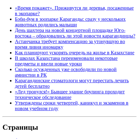
«Время покажет». Приживутся ли деревья, посаженные
в экопарке?
Бэби-бум в зоопарке Караганды: сразу у нескольких
животных родились малыши
День шахтера на новой концертной площадке Юго-
востока – обрадовались ли этой новости карагандинцы?
Астанчанка требует компенсацию за утонувшую во
время ливня иномарку
Как планируют ускорять очередь на жилье в Казахстане
В школах Казахстана переименовали некоторые
предметы и ввели новые уроки
Сколько осужденных уже освободили по новой
амнистии в РК
Карагандинские стоматологи могут перестать лечить
детей бесплатно
«Лед тронулся!» Бывшее здание боулинга проходит
техническое обследование
Утверждены сроки четвертей, каникул и экзаменов в
новом учебном году
Страницы