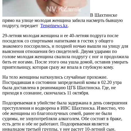
В Шахтинске
прямо на улице молодая женщина забила насмерть бывшую
подругу, передает
Tengrinews.kz
.
29-летняя молодая женщина и ее 40-летняя подруга после
посиделок со спиртными напитками в гостях у общего
знакомого поссорились, и поздней ночью вышли на улицу для
выяснения отношения без свидетелей. Двумя ударами по
голове молодая женщина свалила подругу с ног и продолжила
бить ее ногами. После этого она ушла домой, оставив умирать
приятельницу, которая сразу же впала в глубокую кому.
На тело женщины наткнулись случайные прохожие.
Пострадавшая в состоянии запредельной комы в 02.20 утра
была доставлена в реанимацию ЦГБ Шахтинска. Где, не
приходя в сознание, скончалась 11 октября.
Подозреваемая в убийстве была задержана в день совершения
преступления и водворена в ИВС Шахтинска. Известно, что
обе женщины из благополучных семей, ранее не были
судимы, не злоупотребляли алкоголем. Обе состоят в браке,
есть дети и обе не работают. Подозреваемая является
инвалидом третьей группы, у нее растет 10-летний сын.