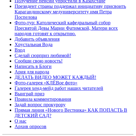
Получение пенсии упростили в Казахстане
Президент страны поддержал инициативу присвоить
Карагандинскому медуниверситету имя Петра
Поспелова
Фото-тур: Католический кафедральный собор
Пресвятой Девы Марии Фатимской, Матери всех
народов готовят к открытию.
Добавить объявления
Хрустальная Вода
Вход
Сделай сюрприз любимой!
Сообщи свою новость!
Написать в Блоги
Ария для народа
ДЕЛАТЬ ВИДЕО МОЖЕТ КАЖДЫЙ!
Фото-галерея «КЛЁВое фото»
Галерея хенд-мейд работ наших читателей
Выиграй приз
Правила комментирования
Задай вопрос прокурору
Прямая линия «Нового Вестника» КАК ПОПАСТЬ В
ДЕТСКИЙ САД?
О нас
Архив опросов