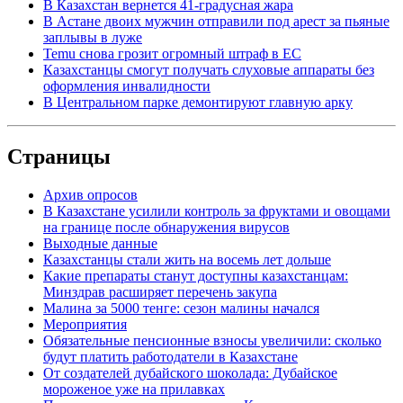
В Казахстан вернется 41-градусная жара
В Астане двоих мужчин отправили под арест за пьяные
заплывы в луже
Temu снова грозит огромный штраф в ЕС
Казахстанцы смогут получать слуховые аппараты без
оформления инвалидности
В Центральном парке демонтируют главную арку
Страницы
Архив опросов
В Казахстане усилили контроль за фруктами и овощами
на границе после обнаружения вирусов
Выходные данные
Казахстанцы стали жить на восемь лет дольше
Какие препараты станут доступны казахстанцам:
Минздрав расширяет перечень закупа
Малина за 5000 тенге: сезон малины начался
Мероприятия
Обязательные пенсионные взносы увеличили: сколько
будут платить работодатели в Казахстане
От создателей дубайского шоколада: Дубайское
мороженое уже на прилавках