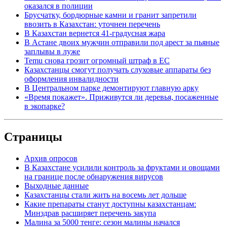
оказался в полиции
Брусчатку, бордюрные камни и гранит запретили
ввозить в Казахстан: уточнен перечень
В Казахстан вернется 41-градусная жара
В Астане двоих мужчин отправили под арест за пьяные
заплывы в луже
Temu снова грозит огромный штраф в ЕС
Казахстанцы смогут получать слуховые аппараты без
оформления инвалидности
В Центральном парке демонтируют главную арку
«Время покажет». Приживутся ли деревья, посаженные
в экопарке?
Страницы
Архив опросов
В Казахстане усилили контроль за фруктами и овощами
на границе после обнаружения вирусов
Выходные данные
Казахстанцы стали жить на восемь лет дольше
Какие препараты станут доступны казахстанцам:
Минздрав расширяет перечень закупа
Малина за 5000 тенге: сезон малины начался