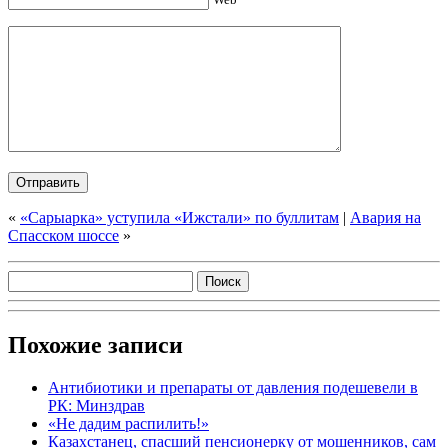
«
«Сарыарка» уступила «Ижстали» по буллитам
|
Авария на
Спасском шоссе
»
Похожие записи
Антибиотики и препараты от давления подешевели в
РК: Минздрав
«Не дадим распилить!»
Казахстанец, спасший пенсионерку от мошенников, сам