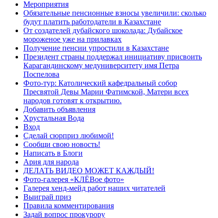
Мероприятия
Обязательные пенсионные взносы увеличили: сколько
будут платить работодатели в Казахстане
От создателей дубайского шоколада: Дубайское
мороженое уже на прилавках
Получение пенсии упростили в Казахстане
Президент страны поддержал инициативу присвоить
Карагандинскому медуниверситету имя Петра
Поспелова
Фото-тур: Католический кафедральный собор
Пресвятой Девы Марии Фатимской, Матери всех
народов готовят к открытию.
Добавить объявления
Хрустальная Вода
Вход
Сделай сюрприз любимой!
Сообщи свою новость!
Написать в Блоги
Ария для народа
ДЕЛАТЬ ВИДЕО МОЖЕТ КАЖДЫЙ!
Фото-галерея «КЛЁВое фото»
Галерея хенд-мейд работ наших читателей
Выиграй приз
Правила комментирования
Задай вопрос прокурору