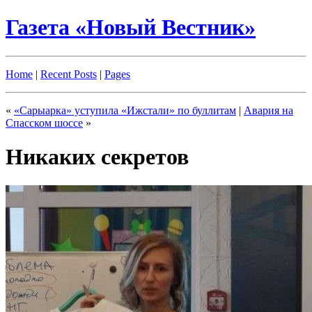
Газета «Новый Вестник»
Home
|
Recent Posts
|
Pages
«
«Сарыарка» уступила «Ижстали» по буллитам
|
Авария на
Спасском шоссе
»
Никаких секретов