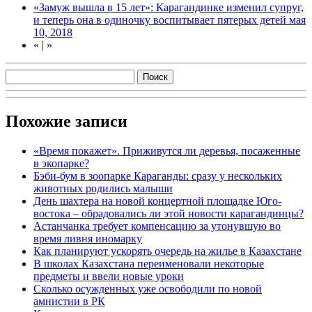
«Замуж вышла в 15 лет»: Карагандинке изменил супруг,
и теперь она в одиночку воспитывает пятерых детей
мая
10, 2018
«
|
»
Похожие записи
«Время покажет». Приживутся ли деревья, посаженные
в экопарке?
Бэби-бум в зоопарке Караганды: сразу у нескольких
животных родились малыши
День шахтера на новой концертной площадке Юго-
востока – обрадовались ли этой новости карагандинцы?
Астанчанка требует компенсацию за утонувшую во
время ливня иномарку
Как планируют ускорять очередь на жилье в Казахстане
В школах Казахстана переименовали некоторые
предметы и ввели новые уроки
Сколько осужденных уже освободили по новой
амнистии в РК