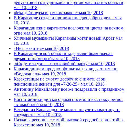
депутатов и сотрудников аппаратов маслихатов области
мая 10, 2018
«Мы действуем в рамках закона»
мая 10, 2018
В Караганде создали приложение для добрых дел
мая
10, 2018
Карагандинские каратисты возложили цветы на вечном
огне
мая 10, 2018
Уличные музыканты Караганды хотят новый Арбат
мая
10, 2018
«Нет развития»
мая 10, 2018
В Карагандинской области задержали браконьера с
двумя тоннами рыбы
мая 10, 2018
«Скрутила ухо — и головой об парту»
мая 10, 2018
Карагандинцам продают фильтры для воды от имени
«Водоканала»
мая 10, 2018
Казахстанцы не смогут досрочно снимать свои
пенсионные деньги для «7-20-25»
мая 10, 2018
Антонину Михайловну все же поздравили с праздником
мая 10, 2018
Воспитанники детского дома посетили выставку ретро-
автомобилей
мая 10, 2018
Ветеран из Караганды не может получить квартиру от
государства
мая 10, 2018
Названы регионы с самой высокой средней зарплатой в
Казахстане
мая 10, 2018