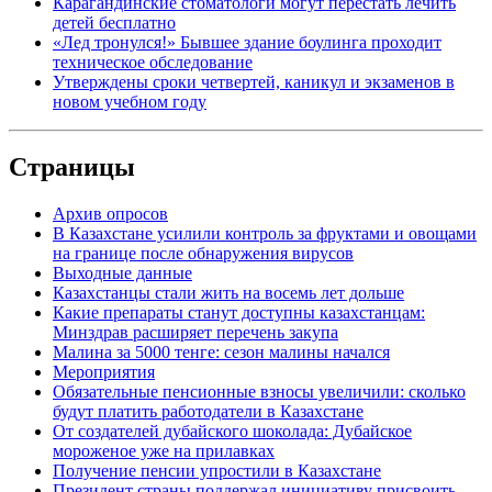
Карагандинские стоматологи могут перестать лечить
детей бесплатно
«Лед тронулся!» Бывшее здание боулинга проходит
техническое обследование
Утверждены сроки четвертей, каникул и экзаменов в
новом учебном году
Страницы
Архив опросов
В Казахстане усилили контроль за фруктами и овощами
на границе после обнаружения вирусов
Выходные данные
Казахстанцы стали жить на восемь лет дольше
Какие препараты станут доступны казахстанцам:
Минздрав расширяет перечень закупа
Малина за 5000 тенге: сезон малины начался
Мероприятия
Обязательные пенсионные взносы увеличили: сколько
будут платить работодатели в Казахстане
От создателей дубайского шоколада: Дубайское
мороженое уже на прилавках
Получение пенсии упростили в Казахстане
Президент страны поддержал инициативу присвоить