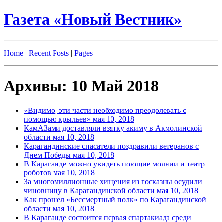
Газета «Новый Вестник»
Home
|
Recent Posts
|
Pages
Архивы: 10 Май 2018
«Видимо, эти части необходимо преодолевать с
помощью крыльев»
мая 10, 2018
КамАЗами доставляли взятку акиму в Акмолинской
области
мая 10, 2018
Карагандинские спасатели поздравили ветеранов с
Днем Победы
мая 10, 2018
В Караганде можно увидеть поющие молнии и театр
роботов
мая 10, 2018
За многомиллионные хищения из госказны осудили
чиновницу в Карагандинской области
мая 10, 2018
Как прошел «Бессмертный полк» по Карагандинской
области
мая 10, 2018
В Караганде состоится первая спартакиада среди