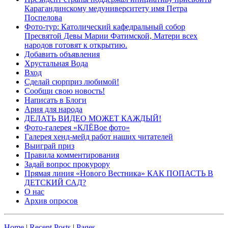
Карагандинскому медуниверситету имя Петра
Поспелова
Фото-тур: Католический кафедральный собор
Пресвятой Девы Марии Фатимской, Матери всех
народов готовят к открытию.
Добавить объявления
Хрустальная Вода
Вход
Сделай сюрприз любимой!
Сообщи свою новость!
Написать в Блоги
Ария для народа
ДЕЛАТЬ ВИДЕО МОЖЕТ КАЖДЫЙ!
Фото-галерея «КЛЁВое фото»
Галерея хенд-мейд работ наших читателей
Выиграй приз
Правила комментирования
Задай вопрос прокурору
Прямая линия «Нового Вестника» КАК ПОПАСТЬ В
ДЕТСКИЙ САД?
О нас
Архив опросов
Home
|
Recent Posts
|
Pages