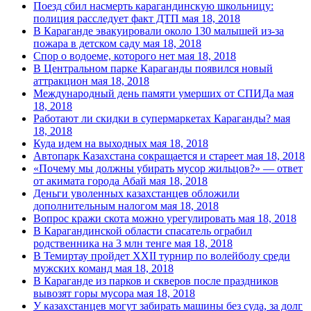
Поезд сбил насмерть карагандинскую школьницу:
полиция расследует факт ДТП
мая 18, 2018
В Караганде эвакуировали около 130 малышей из-за
пожара в детском саду
мая 18, 2018
Спор о водоеме, которого нет
мая 18, 2018
В Центральном парке Караганды появился новый
аттракцион
мая 18, 2018
Международный день памяти умерших от СПИДа
мая
18, 2018
Работают ли скидки в супермаркетах Караганды?
мая
18, 2018
Куда идем на выходных
мая 18, 2018
Автопарк Казахстана сокращается и стареет
мая 18, 2018
«Почему мы должны убирать мусор жильцов?» — ответ
от акимата города Абай
мая 18, 2018
Деньги уволенных казахстанцев обложили
дополнительным налогом
мая 18, 2018
Вопрос кражи скота можно урегулировать
мая 18, 2018
В Карагандинской области спасатель ограбил
родственника на 3 млн тенге
мая 18, 2018
В Темиртау пройдет ХХІІ турнир по волейболу среди
мужских команд
мая 18, 2018
В Караганде из парков и скверов после праздников
вывозят горы мусора
мая 18, 2018
У казахстанцев могут забирать машины без суда, за долг