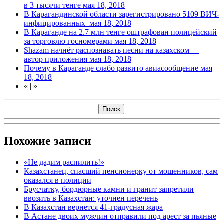
в 3 тысячи тенге
мая 18, 2018
В Карагандинской области зарегистрировано 5109 ВИЧ-
инфицированных
мая 18, 2018
В Караганде на 2.7 млн тенге оштрафован полицейский
за торговлю госномерами
мая 18, 2018
Shazam начнёт распознавать песни на казахском —
автор приложения
мая 18, 2018
Почему в Караганде слабо развито авиасообщение
мая
18, 2018
«
|
»
Похожие записи
«Не дадим распилить!»
Казахстанец, спасший пенсионерку от мошенников, сам
оказался в полиции
Брусчатку, бордюрные камни и гранит запретили
ввозить в Казахстан: уточнен перечень
В Казахстан вернется 41-градусная жара
В Астане двоих мужчин отправили под арест за пьяные