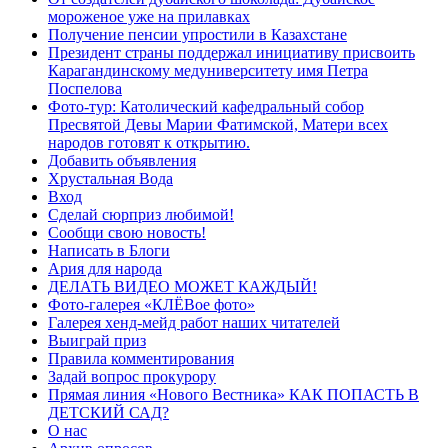
мороженое уже на прилавках
Получение пенсии упростили в Казахстане
Президент страны поддержал инициативу присвоить
Карагандинскому медуниверситету имя Петра
Поспелова
Фото-тур: Католический кафедральный собор
Пресвятой Девы Марии Фатимской, Матери всех
народов готовят к открытию.
Добавить объявления
Хрустальная Вода
Вход
Сделай сюрприз любимой!
Сообщи свою новость!
Написать в Блоги
Ария для народа
ДЕЛАТЬ ВИДЕО МОЖЕТ КАЖДЫЙ!
Фото-галерея «КЛЁВое фото»
Галерея хенд-мейд работ наших читателей
Выиграй приз
Правила комментирования
Задай вопрос прокурору
Прямая линия «Нового Вестника» КАК ПОПАСТЬ В
ДЕТСКИЙ САД?
О нас