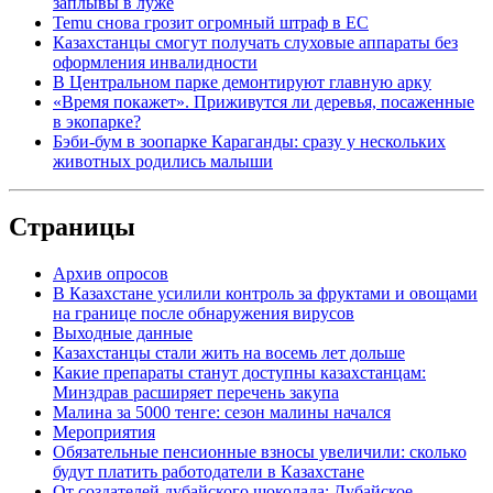
заплывы в луже
Temu снова грозит огромный штраф в ЕС
Казахстанцы смогут получать слуховые аппараты без
оформления инвалидности
В Центральном парке демонтируют главную арку
«Время покажет». Приживутся ли деревья, посаженные
в экопарке?
Бэби-бум в зоопарке Караганды: сразу у нескольких
животных родились малыши
Страницы
Архив опросов
В Казахстане усилили контроль за фруктами и овощами
на границе после обнаружения вирусов
Выходные данные
Казахстанцы стали жить на восемь лет дольше
Какие препараты станут доступны казахстанцам:
Минздрав расширяет перечень закупа
Малина за 5000 тенге: сезон малины начался
Мероприятия
Обязательные пенсионные взносы увеличили: сколько
будут платить работодатели в Казахстане
От создателей дубайского шоколада: Дубайское