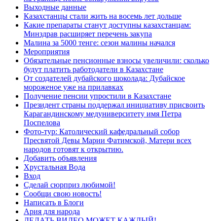
Выходные данные
Казахстанцы стали жить на восемь лет дольше
Какие препараты станут доступны казахстанцам:
Минздрав расширяет перечень закупа
Малина за 5000 тенге: сезон малины начался
Мероприятия
Обязательные пенсионные взносы увеличили: сколько
будут платить работодатели в Казахстане
От создателей дубайского шоколада: Дубайское
мороженое уже на прилавках
Получение пенсии упростили в Казахстане
Президент страны поддержал инициативу присвоить
Карагандинскому медуниверситету имя Петра
Поспелова
Фото-тур: Католический кафедральный собор
Пресвятой Девы Марии Фатимской, Матери всех
народов готовят к открытию.
Добавить объявления
Хрустальная Вода
Вход
Сделай сюрприз любимой!
Сообщи свою новость!
Написать в Блоги
Ария для народа
ДЕЛАТЬ ВИДЕО МОЖЕТ КАЖДЫЙ!