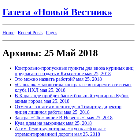
Газета «Новый Вестник»
Home
|
Recent Posts
|
Pages
Архивы: 25 Май 2018
Контрольно-пропускные пункты для ввоза куриных яиц
предлагают создать в Казахстане
мая 25, 2018
Это можно назвать работой?
мая 25, 2018
«Сарыарка» заключила контракт с вратарем из системы
клуба НХЛ
мая 25, 2018
В Караганде пройдет баскетбольный турнир на Кубок
акима города
мая 25, 2018
Отменил занятия в непогоду: в Темиртау директор
лицея лишился работы
мая 25, 2018
Завтра: «Сбежавшие В Невесты»!
мая 25, 2018
Куда идем на выходных
мая 25, 2018
Аким Темиртау «оторвал» кусок асфальта с
отремонтированной дороги
мая 25, 2018