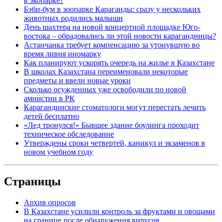
в экопарке?
Бэби-бум в зоопарке Караганды: сразу у нескольких
животных родились малыши
День шахтера на новой концертной площадке Юго-
востока – обрадовались ли этой новости карагандинцы?
Астанчанка требует компенсацию за утонувшую во
время ливня иномарку
Как планируют ускорять очередь на жилье в Казахстане
В школах Казахстана переименовали некоторые
предметы и ввели новые уроки
Сколько осужденных уже освободили по новой
амнистии в РК
Карагандинские стоматологи могут перестать лечить
детей бесплатно
«Лед тронулся!» Бывшее здание боулинга проходит
техническое обследование
Утверждены сроки четвертей, каникул и экзаменов в
новом учебном году
Страницы
Архив опросов
В Казахстане усилили контроль за фруктами и овощами
на границе после обнаружения вирусов