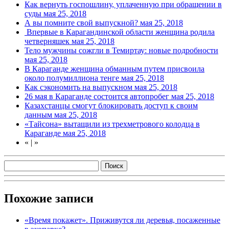
Как вернуть госпошлину, уплаченную при обращении в
суды
мая 25, 2018
А вы помните свой выпускной?
мая 25, 2018
Впервые в Карагандинской области женщина родила
четверняшек
мая 25, 2018
Тело мужчины сожгли в Темиртау: новые подробности
мая 25, 2018
В Караганде женщина обманным путем присвоила
около полумиллиона тенге
мая 25, 2018
Как сэкономить на выпускном
мая 25, 2018
26 мая в Караганде состоится автопробег
мая 25, 2018
Казахстанцы смогут блокировать доступ к своим
данным
мая 25, 2018
«Тайсона» вытащили из трехметрового колодца в
Караганде
мая 25, 2018
«
|
»
Похожие записи
«Время покажет». Приживутся ли деревья, посаженные