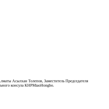
Алматы Асылхан Толепов, Заместитель Председателя
льного консула КНРMiaoHongbo.