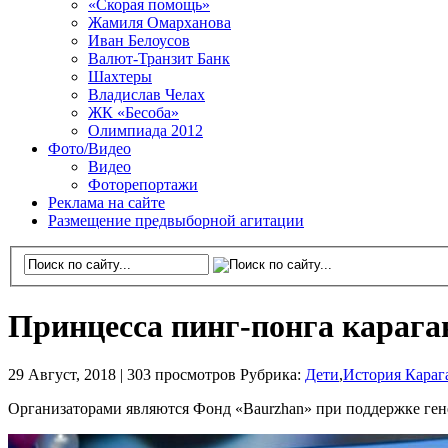
«Скорая помощь»
Жамиля Омарханова
Иван Белоусов
Валют-Транзит Банк
Шахтеры
Владислав Челах
ЖК «Бесоба»
Олимпиада 2012
Фото/Видео
Видео
Фоторепортажи
Реклама на сайте
Размещение предвыборной агитации
Принцесса пинг-понга карага
29 Август, 2018 |
303 просмотров
Рубрика:
Дети
,
История Караг
Организаторами являются Фонд «Baurzhan» при поддержке ген