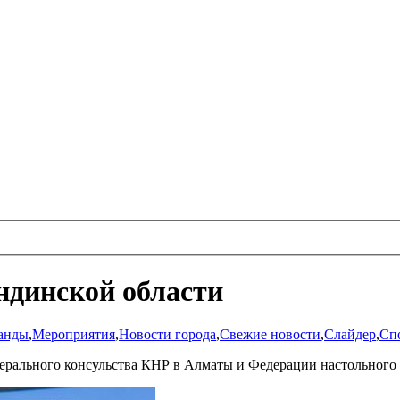
ндинской области
анды
,
Мероприятия
,
Новости города
,
Свежие новости
,
Слайдер
,
Сп
ерального консульства КНР в Алматы и Федерации настольного 