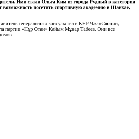
дители. Ими стали Ольга Ким из города Рудный в категории
чат возможность посетить спортивную академию в Шанхае,
ставитель генерального консульства в КНР ЧжанСяоцин,
ла партии «Нұр Отан» Қайым Мұнар Табеев. Они все
домов.