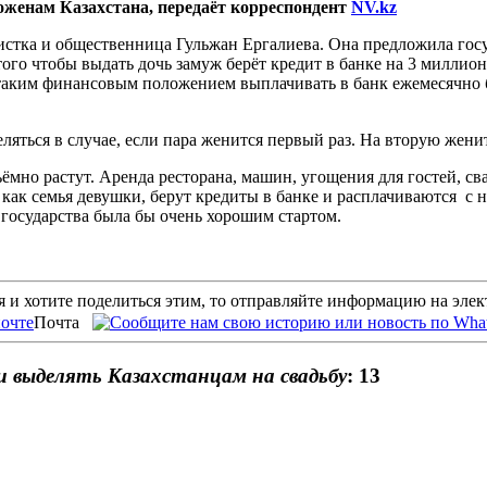
оженам Казахстана, передаёт корреспондент
NV.kz
тка и общественница Гульжан Ергалиева. Она предложила госуд
го чтобы выдать дочь замуж берёт кредит в банке на 3 миллиона
 таким финансовым положением выплачивать в банк ежемесячно б
яться в случае, если пара женится первый раз. На вторую женит
ёмно растут. Аренда ресторана, машин, угощения для гостей, с
е как семья девушки, берут кредиты в банке и расплачиваются с 
 государства была бы очень хорошим стартом.
 и хотите поделиться этим, то отправляйте информацию на эле
Почта
и выделять Казахстанцам на свадьбу
: 13