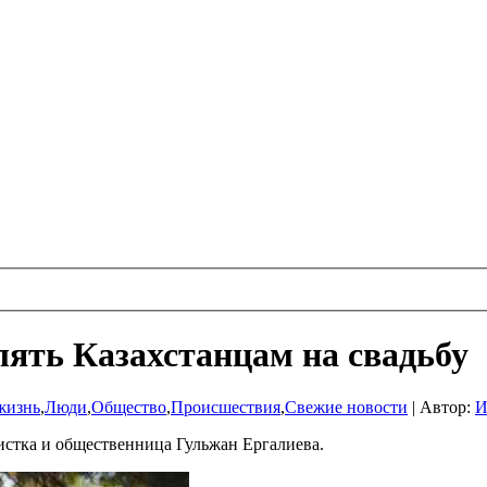
лять Казахстанцам на свадьбу
жизнь
,
Люди
,
Общество
,
Происшествия
,
Свежие новости
|
Автор:
И
стка и общественница Гульжан Ергалиева.