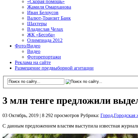
«Скорая помощь»
Жамиля Омарханова
Иван Белоусов
Валют-Транзит Банк
Шахтеры
Владислав Челах
ЖК «Бесоба»
Олимпиада 2012
Фото/Видео
Видео
Фоторепортажи
Реклама на сайте
Размещение предвыборной агитации
3 млн тенге предложили выде
03 Октябрь, 2019 |
8 292 просмотров
Рубрика:
Город
,
Городская 
С данным предложением властям выступила известная журнали