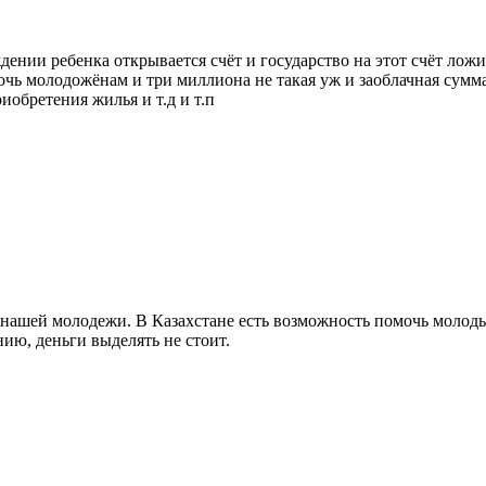
дении ребенка открывается счёт и государство на этот счёт лож
чь молодожёнам и три миллиона не такая уж и заоблачная сумма
иобретения жилья и т.д и т.п
 нашей молодежи. В Казахстане есть возможность помочь молодым
нию, деньги выделять не стоит.