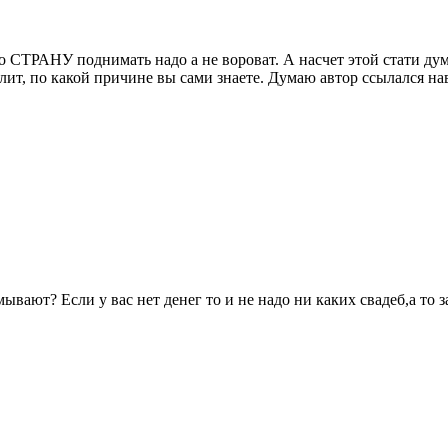
о СТРАНУ поднимать надо а не вороват. А насчет этой стати ду
лит, по какой причине вы сами знаете. Думаю автор ссылался нав
ают? Если у вас нет денег то и не надо ни каких свадеб,а то за