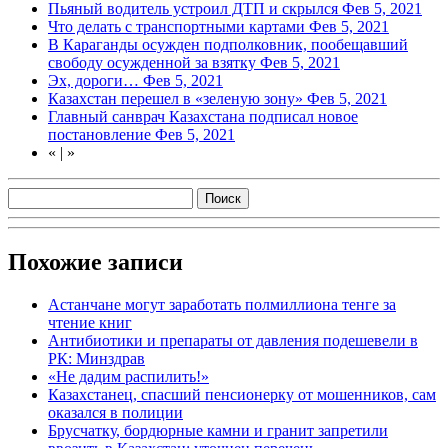
Пьяный водитель устроил ДТП и скрылся
Фев 5, 2021
Что делать с транспортными картами
Фев 5, 2021
В Караганды осужден подполковник, пообещавший
свободу осужденной за взятку
Фев 5, 2021
Эх, дороги…
Фев 5, 2021
Казахстан перешел в «зеленую зону»
Фев 5, 2021
Главный санврач Казахстана подписал новое
постановление
Фев 5, 2021
«
|
»
Похожие записи
Астанчане могут заработать полмиллиона тенге за
чтение книг
Антибиотики и препараты от давления подешевели в
РК: Минздрав
«Не дадим распилить!»
Казахстанец, спасший пенсионерку от мошенников, сам
оказался в полиции
Брусчатку, бордюрные камни и гранит запретили