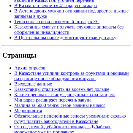
ввозить в Казахстан: уточнен перечень
В Казахстан вернется 41-градусная жара
В Астане двоих мужчин отправили под арест за пьяные
заплывы в луже
Temu снова грозит огромный штраф в ЕС
Казахстанцы смогут получать слуховые аппараты без
оформления инвалидности
В Центральном парке демонтируют главную арку
Страницы
Архив опросов
В Казахстане усилили контроль за фруктами и овощами
на границе после обнаружения вирусов
Выходные данные
Казахстанцы стали жить на восемь лет дольше
Какие препараты станут доступны казахстанцам:
Минздрав расширяет перечень закупа
Малина за 5000 тенге: сезон малины начался
Мероприятия
Обязательные пенсионные взносы увеличили: сколько
будут платить работодатели в Казахстане
От создателей дубайского шоколада: Дубайское
мороженое уже на прилавках