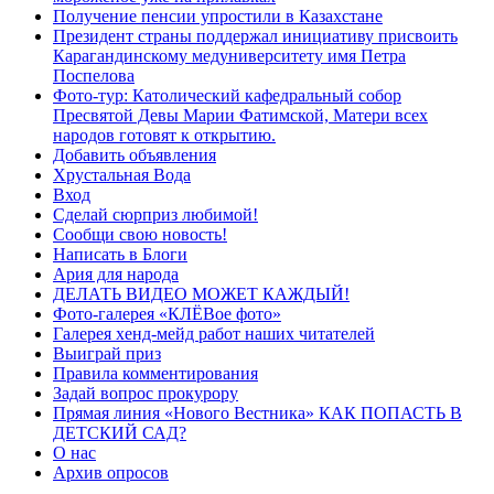
Получение пенсии упростили в Казахстане
Президент страны поддержал инициативу присвоить
Карагандинскому медуниверситету имя Петра
Поспелова
Фото-тур: Католический кафедральный собор
Пресвятой Девы Марии Фатимской, Матери всех
народов готовят к открытию.
Добавить объявления
Хрустальная Вода
Вход
Сделай сюрприз любимой!
Сообщи свою новость!
Написать в Блоги
Ария для народа
ДЕЛАТЬ ВИДЕО МОЖЕТ КАЖДЫЙ!
Фото-галерея «КЛЁВое фото»
Галерея хенд-мейд работ наших читателей
Выиграй приз
Правила комментирования
Задай вопрос прокурору
Прямая линия «Нового Вестника» КАК ПОПАСТЬ В
ДЕТСКИЙ САД?
О нас
Архив опросов