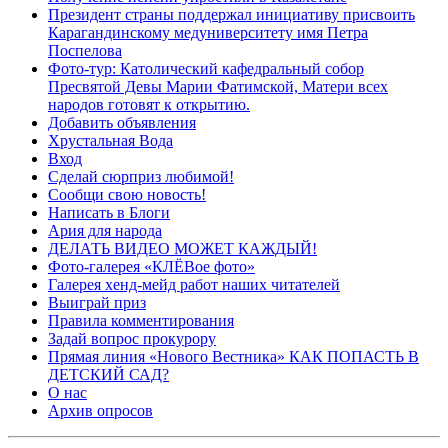
Президент страны поддержал инициативу присвоить
Карагандинскому медуниверситету имя Петра
Поспелова
Фото-тур: Католический кафедральный собор
Пресвятой Девы Марии Фатимской, Матери всех
народов готовят к открытию.
Добавить объявления
Хрустальная Вода
Вход
Сделай сюрприз любимой!
Сообщи свою новость!
Написать в Блоги
Ария для народа
ДЕЛАТЬ ВИДЕО МОЖЕТ КАЖДЫЙ!
Фото-галерея «КЛЁВое фото»
Галерея хенд-мейд работ наших читателей
Выиграй приз
Правила комментирования
Задай вопрос прокурору
Прямая линия «Нового Вестника» КАК ПОПАСТЬ В
ДЕТСКИЙ САД?
О нас
Архив опросов