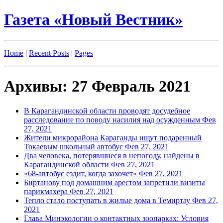
Газета «Новый Вестник»
Home
|
Recent Posts
|
Pages
Архивы: 27 Февраль 2021
В Карагандинской области проводят досудебное
расследование по поводу насилия над осужденным
Фев
27, 2021
Жители микрорайона Караганды ищут подаренный
Токаевым школьный автобус
Фев 27, 2021
Два человека, потерявшиеся в непогоду, найдены в
Карагандинской области
Фев 27, 2021
«68-автобус ездит, когда захочет»
Фев 27, 2021
Биртанову под домашним арестом запретили визиты
парикмахера
Фев 27, 2021
Тепло стало поступать в жилые дома в Темиртау
Фев 27,
2021
Глава Минэкологии о контактных зоопарках: Условия