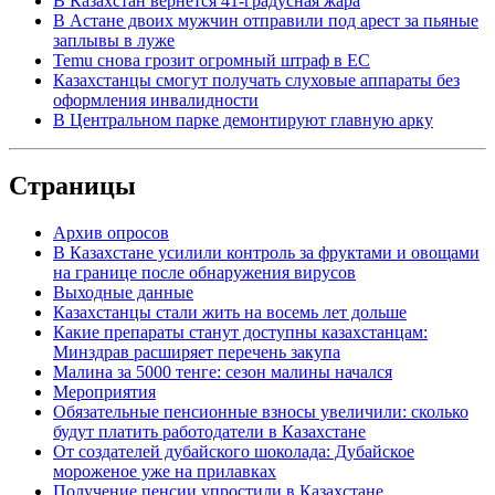
В Казахстан вернется 41-градусная жара
В Астане двоих мужчин отправили под арест за пьяные
заплывы в луже
Temu снова грозит огромный штраф в ЕС
Казахстанцы смогут получать слуховые аппараты без
оформления инвалидности
В Центральном парке демонтируют главную арку
Страницы
Архив опросов
В Казахстане усилили контроль за фруктами и овощами
на границе после обнаружения вирусов
Выходные данные
Казахстанцы стали жить на восемь лет дольше
Какие препараты станут доступны казахстанцам:
Минздрав расширяет перечень закупа
Малина за 5000 тенге: сезон малины начался
Мероприятия
Обязательные пенсионные взносы увеличили: сколько
будут платить работодатели в Казахстане
От создателей дубайского шоколада: Дубайское
мороженое уже на прилавках
Получение пенсии упростили в Казахстане