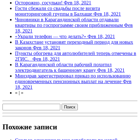
Осторожно, сосульки!
Фев 18, 2021
Гости сбежали со свадьбы после визита
мониторинговой группы в Балхаше
Фев 18, 2021
Чиновники в Карагандинской области отдавали
квартиры по госпрограмме своим приближенным
Фев
18, 2021
«Украли телефон — что делать?»
Фев 18, 2021
В Казахстане установят переходный период для новых
законов
Фев 18, 2021
Пункты обогрева для автолюбителей теперь отмечены в
2ГИС.
Фев 18, 2021
В Карагандинской области рабочий похитил
электродвигатель к башенному крану
Фев 18, 2021
Минздрав зарегистрировал приказ по использованию
единовременных пенсионных выплат на лечение
Фев
18, 2021
«
|
»
Похожие записи