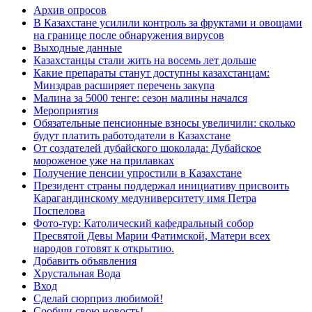
Архив опросов
В Казахстане усилили контроль за фруктами и овощами
на границе после обнаружения вирусов
Выходные данные
Казахстанцы стали жить на восемь лет дольше
Какие препараты станут доступны казахстанцам:
Минздрав расширяет перечень закупа
Малина за 5000 тенге: сезон малины начался
Мероприятия
Обязательные пенсионные взносы увеличили: сколько
будут платить работодатели в Казахстане
От создателей дубайского шоколада: Дубайское
мороженое уже на прилавках
Получение пенсии упростили в Казахстане
Президент страны поддержал инициативу присвоить
Карагандинскому медуниверситету имя Петра
Поспелова
Фото-тур: Католический кафедральный собор
Пресвятой Девы Марии Фатимской, Матери всех
народов готовят к открытию.
Добавить объявления
Хрустальная Вода
Вход
Сделай сюрприз любимой!
Сообщи свою новость!