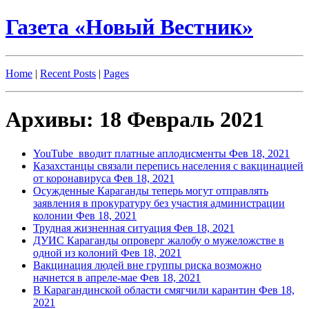
Газета «Новый Вестник»
Home
|
Recent Posts
|
Pages
Архивы: 18 Февраль 2021
YouTube вводит платные аплодисменты
Фев 18, 2021
Казахстанцы связали перепись населения с вакцинацией
от коронавируса
Фев 18, 2021
Осужденные Караганды теперь могут отправлять
заявления в прокуратуру без участия администрации
колонии
Фев 18, 2021
Трудная жизненная ситуация
Фев 18, 2021
ДУИС Караганды опроверг жалобу о мужеложстве в
одной из колоний
Фев 18, 2021
Вакцинация людей вне группы риска возможно
начнется в апреле-мае
Фев 18, 2021
В Карагандинской области смягчили карантин
Фев 18,
2021