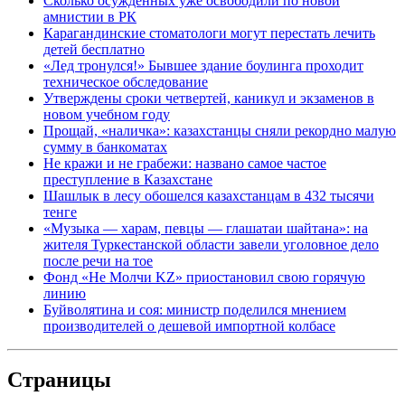
Сколько осужденных уже освободили по новой
амнистии в РК
Карагандинские стоматологи могут перестать лечить
детей бесплатно
«Лед тронулся!» Бывшее здание боулинга проходит
техническое обследование
Утверждены сроки четвертей, каникул и экзаменов в
новом учебном году
Прощай, «наличка»: казахстанцы сняли рекордно малую
сумму в банкоматах
Не кражи и не грабежи: названо самое частое
преступление в Казахстане
Шашлык в лесу обошелся казахстанцам в 432 тысячи
тенге
«Музыка — харам, певцы — глашатаи шайтана»: на
жителя Туркестанской области завели уголовное дело
после речи на тое
Фонд «Не Молчи KZ» приостановил свою горячую
линию
Буйволятина и соя: министр поделился мнением
производителей о дешевой импортной колбасе
Страницы