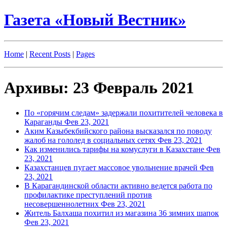
Газета «Новый Вестник»
Home
|
Recent Posts
|
Pages
Архивы: 23 Февраль 2021
По «горячим следам» задержали похитителей человека в
Караганды
Фев 23, 2021
Аким Казыбекбийского района высказался по поводу
жалоб на гололед в социальных сетях
Фев 23, 2021
Как изменились тарифы на комуслуги в Казахстане
Фев
23, 2021
Казахстанцев пугает массовое увольнение врачей
Фев
23, 2021
В Карагандинской области активно ведется работа по
профилактике преступлений против
несовершеннолетних
Фев 23, 2021
Житель Балхаша похитил из магазина 36 зимних шапок
Фев 23, 2021