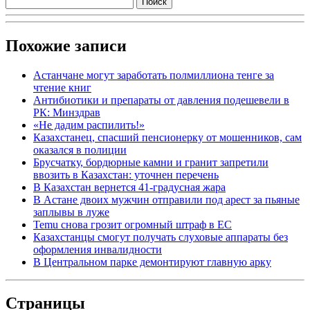
Похожие записи
Астанчане могут заработать полмиллиона тенге за
чтение книг
Антибиотики и препараты от давления подешевели в
РК: Минздрав
«Не дадим распилить!»
Казахстанец, спасший пенсионерку от мошенников, сам
оказался в полиции
Брусчатку, бордюрные камни и гранит запретили
ввозить в Казахстан: уточнен перечень
В Казахстан вернется 41-градусная жара
В Астане двоих мужчин отправили под арест за пьяные
заплывы в луже
Temu снова грозит огромный штраф в ЕС
Казахстанцы смогут получать слуховые аппараты без
оформления инвалидности
В Центральном парке демонтируют главную арку
Страницы