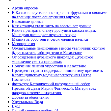
Архив опросов
В Казахстане усилили контроль за фруктами и овощами
на границе после обнаружения вирусов
Выходные данные
Казахстанцы стали жить на восемь лет дольше
Какие препараты станут доступны казахстанцам:
Минздрав расширяет перечень закупа
Малина за 5000 тенге: сезон малины начался
Мероприятия
Обязательные пенсионные взносы увеличили: сколько
будут платить работодатели в Казахстане
От создателей дубайского шоколада: Дубайское
мороженое уже на прилавках
Получение пенсии упростили в Казахстане
Президент страны поддержал инициативу присвоить
Карагандинскому медуниверситету имя Петра
Поспелова
Фото-тур: Католический кафедральный собор
Пресвятой Девы Марии Фатимской, Матери всех
народов готовят к открытию.
Добавить объявления
Хрустальная Вода
Вход
Сделай сюрприз любимой!