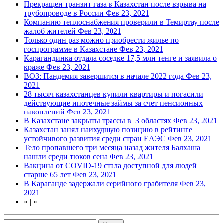
Прекращен транзит газа в Казахстан после взрыва на
трубопроводе в России
Фев 23, 2021
Компанию теплоснабжения проверили в Темиртау после
жалоб жителей
Фев 23, 2021
Только один раз можно приобрести жилье по
госпрограмме в Казахстане
Фев 23, 2021
Карагандинка отдала соседке 17,5 млн тенге и заявила о
краже
Фев 23, 2021
ВОЗ: Пандемия завершится в начале 2022 года
Фев 23,
2021
28 тысяч казахстанцев купили квартиры и погасили
действующие ипотечные займы за счет пенсионных
накоплений
Фев 23, 2021
В Казахстане закрыты трассы в 3 областях
Фев 23, 2021
Казахстан занял наихудшую позицию в рейтинге
устойчивого развития среди стран ЕАЭС
Фев 23, 2021
Тело пропавшего три месяца назад жителя Балхаша
нашли среди тюков сена
Фев 23, 2021
Вакцина от COVID-19 стала доступной для людей
старше 65 лет
Фев 23, 2021
В Караганде задержали серийного грабителя
Фев 23,
2021
«
|
»