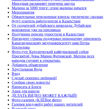
Минздрав расширяет перечень закупа
Малина за 5000 тенге: сезон малины начался
Мероприятия
Обязательные пенсионные взносы увеличили: сколько
будут платить работодатели в Казахстане
От создателей дубайского шоколада: Дубайское
мороженое уже на прилавках
Получение пенсии упростили в Казахстане
Президент страны поддержал инициативу присвоить
Карагандинскому медуниверситету имя Петра
Поспелова
Фото-тур: Католический кафедральный собор
Пресвятой Девы Марии Фатимской, Матери всех
народов готовят к открытию.
Добавить объявления
Хрустальная Вода
Вход
Сделай сюрприз любимой!
Сообщи свою новость!
Написать в Блоги
Ария для народа
ДЕЛАТЬ ВИДЕО МОЖЕТ КАЖДЫЙ!
Фото-галерея «КЛЁВое фото»
Галерея хенд-мейд работ наших читателей
Выиграй приз