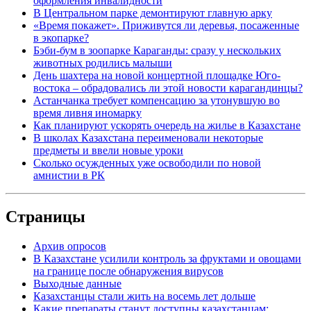
оформления инвалидности
В Центральном парке демонтируют главную арку
«Время покажет». Приживутся ли деревья, посаженные
в экопарке?
Бэби-бум в зоопарке Караганды: сразу у нескольких
животных родились малыши
День шахтера на новой концертной площадке Юго-
востока – обрадовались ли этой новости карагандинцы?
Астанчанка требует компенсацию за утонувшую во
время ливня иномарку
Как планируют ускорять очередь на жилье в Казахстане
В школах Казахстана переименовали некоторые
предметы и ввели новые уроки
Сколько осужденных уже освободили по новой
амнистии в РК
Страницы
Архив опросов
В Казахстане усилили контроль за фруктами и овощами
на границе после обнаружения вирусов
Выходные данные
Казахстанцы стали жить на восемь лет дольше
Какие препараты станут доступны казахстанцам: