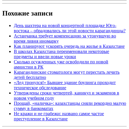
Похожие записи
День шахтера на новой концертной площадке Юго-
востока – обрадовались ли этой новости карагандинцы?
Астанчанка требует компенсацию за утонувшую во
время ливня иномарку
Как планируют ускорять очередь на жилье в Казахстане
В школах Казахстана переименовали некоторые
предметы и ввели новые уроки
Сколько осужденных уже освободили по новой
амнистии в РК
Карагандинские стоматологи могут перестать лечить
детей бесплатно
«Лед тронулся!» Бывшее здание боулинга проходит
техническое обследование
Утверждены сроки четвертей, каникул и экзаменов в
новом учебном году
Прощай, «наличка»: казахстанцы сняли рекордно малую
сумму в банкоматах
Не кражи и не грабежи: названо самое частое
преступление в Казахстане