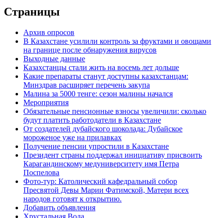
Страницы
Архив опросов
В Казахстане усилили контроль за фруктами и овощами
на границе после обнаружения вирусов
Выходные данные
Казахстанцы стали жить на восемь лет дольше
Какие препараты станут доступны казахстанцам:
Минздрав расширяет перечень закупа
Малина за 5000 тенге: сезон малины начался
Мероприятия
Обязательные пенсионные взносы увеличили: сколько
будут платить работодатели в Казахстане
От создателей дубайского шоколада: Дубайское
мороженое уже на прилавках
Получение пенсии упростили в Казахстане
Президент страны поддержал инициативу присвоить
Карагандинскому медуниверситету имя Петра
Поспелова
Фото-тур: Католический кафедральный собор
Пресвятой Девы Марии Фатимской, Матери всех
народов готовят к открытию.
Добавить объявления
Хрустальная Вода