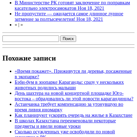
В Министерстве РК готовят заключение по поправкам
касательно электросамокатов
Ноя 18, 2021
Не пропустите — ожидается самое длинное лунное
затмение за полтысячелетия!
Ноя 18, 2021
«
|
»
Похожие записи
«Время покажет». Приживутся ли деревья, посаженные
в экопарке?
Бэби-бум в зоопарке Караганды: сразу у нескольких
животных родились малыши
День шахтера на новой концертной площадке Юго-
востока – обрадовались ли этой новости карагандинцы?
Астанчанка требует компенсацию за утонувшую во
время ливня иномарку
Как планируют ускорять очередь на жилье в Казахстане
В школах Казахстана переименовали некоторые
предметы и ввели новые уроки
Сколько осужденных уже освободили по новой