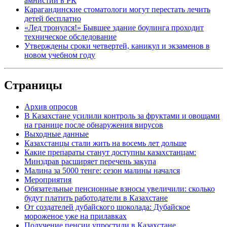
амнистии в РК
Карагандинские стоматологи могут перестать лечить
детей бесплатно
«Лед тронулся!» Бывшее здание боулинга проходит
техническое обследование
Утверждены сроки четвертей, каникул и экзаменов в
новом учебном году
Страницы
Архив опросов
В Казахстане усилили контроль за фруктами и овощами
на границе после обнаружения вирусов
Выходные данные
Казахстанцы стали жить на восемь лет дольше
Какие препараты станут доступны казахстанцам:
Минздрав расширяет перечень закупа
Малина за 5000 тенге: сезон малины начался
Мероприятия
Обязательные пенсионные взносы увеличили: сколько
будут платить работодатели в Казахстане
От создателей дубайского шоколада: Дубайское
мороженое уже на прилавках
Получение пенсии упростили в Казахстане