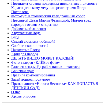
Президент страны поддержал инициативу присвоить
Карагандинскому медуниверситету имя Петра
Поспелова
Фото-тур: Католический кафедральный собор
Пресвятой Девы Марии Фатимской, Матери всех
народов готовят к открытию.
Добавить объявления
Хрустальная Вода
Вход
Сделай сюрприз любимой!
Сообщи свою новость!
Написать в Блоги
Ария для народа
ДЕЛАТЬ ВИДЕО МОЖЕТ КАЖДЫЙ!
Фото-галерея «КЛЁВое фото»
Галерея хенд-мейд работ наших читателей
Выиграй приз
Правила комментирования
Задай вопрос прокурору
Прямая линия «Нового Вестника» КАК ПОПАСТЬ В
ДЕТСКИЙ САД?
О нас
Архив опросов