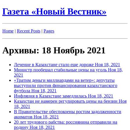
Газета «Новый Вестник»
Home
|
Recent Posts
|
Pages
Архивы: 18 Ноябрь 2021
Лечение в Казахстане стало еще дороже
Ноя 18, 2021
Министр пообещал стабильные цены на уголь
Ноя 18,
2021
«Тратим деньги миллиардами на ветер»: депутаты
выступили против финансирования казахстанского
футбола
Ноя 18, 2021
Инфляция в Казахстане замедлилась
Ноя 18, 2021
Казахстан не намерен регулировать цены на бензин
Ноя
18, 2021
В Правительстве обеспокоены ростом задолженности
акиматов
Ноя 18, 2021
20 лет трудового рабства: россиянина отправили на
родину
Ноя 18, 2021