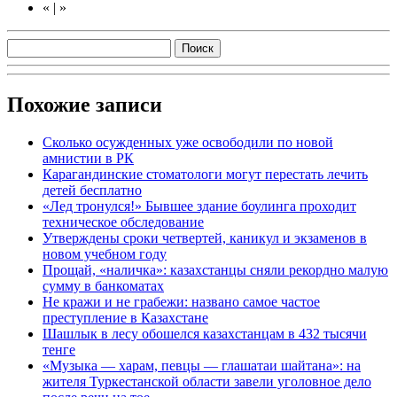
«
|
»
Похожие записи
Сколько осужденных уже освободили по новой
амнистии в РК
Карагандинские стоматологи могут перестать лечить
детей бесплатно
«Лед тронулся!» Бывшее здание боулинга проходит
техническое обследование
Утверждены сроки четвертей, каникул и экзаменов в
новом учебном году
Прощай, «наличка»: казахстанцы сняли рекордно малую
сумму в банкоматах
Не кражи и не грабежи: названо самое частое
преступление в Казахстане
Шашлык в лесу обошелся казахстанцам в 432 тысячи
тенге
«Музыка — харам, певцы — глашатаи шайтана»: на
жителя Туркестанской области завели уголовное дело