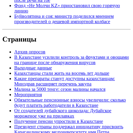
после речи на тое
Фонд «Не Молчи KZ» приостановил свою горячую
линию
Буйволятина и соя: министр поделился мнением
производителей о дешевой импортной колбасе
Страницы
Архив опросов
В Казахстане усилили контроль за фруктами и овощами
на границе после обнаружения вирусов
Выходные данные
Казахстанцы стали жить на восемь лет дольше
Какие препараты станут доступны казахстанцам:
Минздрав расширяет перечень закупа
Малина за 5000 тенге: сезон малины начался
Мероприятия
Обязательные пенсионные взносы увеличили: сколько
будут платить работодатели в Казахстане
От создателей дубайского шоколада: Дубайское
мороженое уже на прилавках
Получение пенсии упростили в Казахстане
Президент страны поддержал инициативу присвоить
Карагандинскому медуниверситету имя Петра