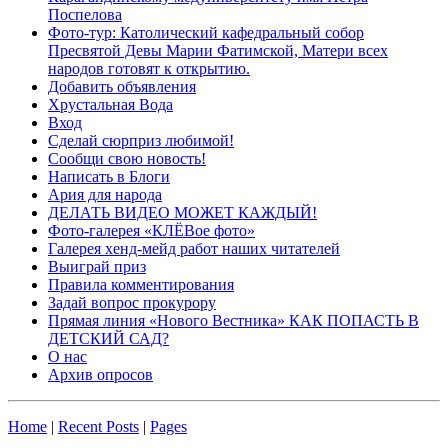
Поспелова
Фото-тур: Католический кафедральный собор
Пресвятой Девы Марии Фатимской, Матери всех
народов готовят к открытию.
Добавить объявления
Хрустальная Вода
Вход
Сделай сюрприз любимой!
Сообщи свою новость!
Написать в Блоги
Ария для народа
ДЕЛАТЬ ВИДЕО МОЖЕТ КАЖДЫЙ!
Фото-галерея «КЛЁВое фото»
Галерея хенд-мейд работ наших читателей
Выиграй приз
Правила комментирования
Задай вопрос прокурору
Прямая линия «Нового Вестника» КАК ПОПАСТЬ В
ДЕТСКИЙ САД?
О нас
Архив опросов
Home
|
Recent Posts
|
Pages