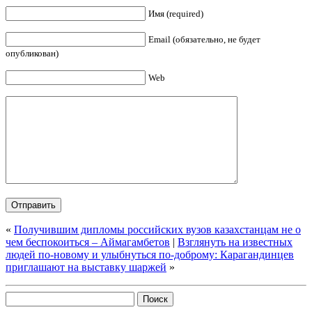
Имя (required)
Email (обязательно, не будет
опубликован)
Web
«
Получившим дипломы российских вузов казахстанцам не о
чем беспокоиться – Аймагамбетов
|
Взглянуть на известных
людей по-новому и улыбнуться по-доброму: Карагандинцев
приглашают на выставку шаржей
»