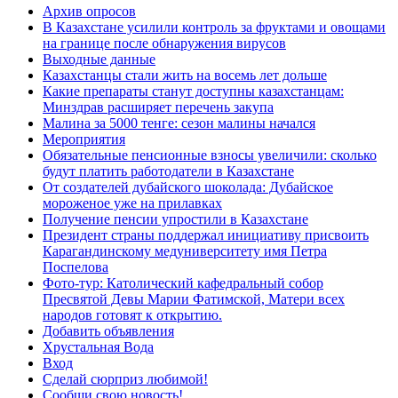
Архив опросов
В Казахстане усилили контроль за фруктами и овощами
на границе после обнаружения вирусов
Выходные данные
Казахстанцы стали жить на восемь лет дольше
Какие препараты станут доступны казахстанцам:
Минздрав расширяет перечень закупа
Малина за 5000 тенге: сезон малины начался
Мероприятия
Обязательные пенсионные взносы увеличили: сколько
будут платить работодатели в Казахстане
От создателей дубайского шоколада: Дубайское
мороженое уже на прилавках
Получение пенсии упростили в Казахстане
Президент страны поддержал инициативу присвоить
Карагандинскому медуниверситету имя Петра
Поспелова
Фото-тур: Католический кафедральный собор
Пресвятой Девы Марии Фатимской, Матери всех
народов готовят к открытию.
Добавить объявления
Хрустальная Вода
Вход
Сделай сюрприз любимой!
Сообщи свою новость!