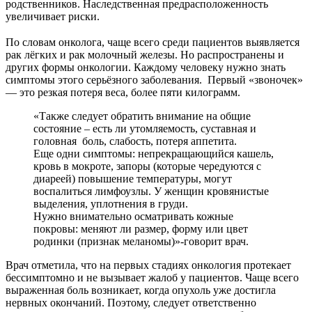
родственников. Наследственная предрасположенность
увеличивает риски.
⠀
По словам онколога, чаще всего среди пациентов выявляется
рак лёгких и рак молочный железы. Но распространены и
других формы онкологии. Каждому человеку нужно знать
симптомы этого серьёзного заболевания. Первый «звоночек»
— это резкая потеря веса, более пяти килограмм.
«Также следует обратить внимание на общие
состояние – есть ли утомляемость, суставная и
головная боль, слабость, потеря аппетита.
Еще одни симптомы: непрекращающийся кашель,
кровь в мокроте, запоры (которые чередуются с
диареей) повышение температуры, могут
воспалиться лимфоузлы. У женщин кровянистые
выделения, уплотнения в груди.
Нужно внимательно осматривать кожные
покровы: меняют ли размер, форму или цвет
родинки (признак меланомы)»-говорит врач.
Врач отметила, что на первых стадиях онкология протекает
бессимптомно и не вызывает жалоб у пациентов. Чаще всего
выраженная боль возникает, когда опухоль уже достигла
нервных окончаний. Поэтому, следует ответственно