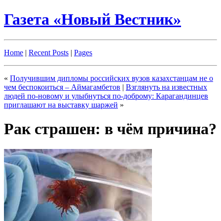
Газета «Новый Вестник»
Home
|
Recent Posts
|
Pages
«
Получившим дипломы российских вузов казахстанцам не о
чем беспокоиться – Аймагамбетов
|
Взглянуть на известных
людей по-новому и улыбнуться по-доброму: Карагандинцев
приглашают на выставку шаржей
»
Рак страшен: в чём причина?