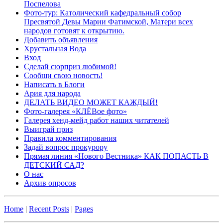
Поспелова
Фото-тур: Католический кафедральный собор
Пресвятой Девы Марии Фатимской, Матери всех
народов готовят к открытию.
Добавить объявления
Хрустальная Вода
Вход
Сделай сюрприз любимой!
Сообщи свою новость!
Написать в Блоги
Ария для народа
ДЕЛАТЬ ВИДЕО МОЖЕТ КАЖДЫЙ!
Фото-галерея «КЛЁВое фото»
Галерея хенд-мейд работ наших читателей
Выиграй приз
Правила комментирования
Задай вопрос прокурору
Прямая линия «Нового Вестника» КАК ПОПАСТЬ В
ДЕТСКИЙ САД?
О нас
Архив опросов
Home
|
Recent Posts
|
Pages