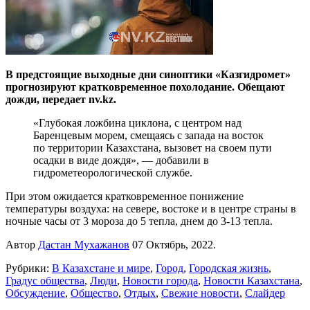
В предстоящие выходные дни синоптики «Казгидромет»
прогнозируют кратковременное похолодание. Обещают
дожди, передает nv.kz.
«Глубокая ложбина циклона, с центром над
Баренцевым морем, смещаясь с запада на восток
по территории Казахстана, вызовет на своем пути
осадки в виде дождя», — добавили в
гидрометеорологической службе.
При этом ожидается кратковременное понижение
температуры воздуха: на севере, востоке и в центре страны в
ночные часы от 3 мороза до 5 тепла, днем до 3-13 тепла.
Автор
Дастан Мухажанов
07 Октябрь, 2022.
Рубрики:
В Казахстане и мире
,
Город
,
Городская жизнь
,
Градус общества
,
Люди
,
Новости города
,
Новости Казахстана
,
Обсуждение
,
Общество
,
Отдых
,
Свежие новости
,
Слайдер