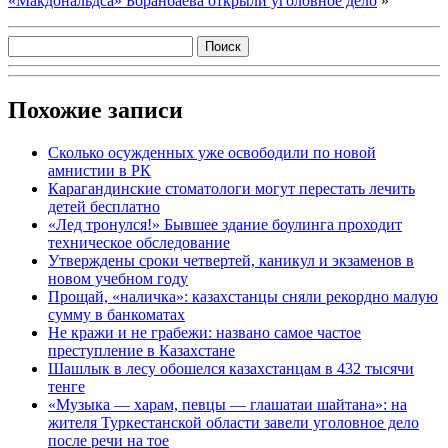
«Макдональдса» Боранбаева открыли уголовное дело
»
Похожие записи
Сколько осужденных уже освободили по новой
амнистии в РК
Карагандинские стоматологи могут перестать лечить
детей бесплатно
«Лед тронулся!» Бывшее здание боулинга проходит
техническое обследование
Утверждены сроки четвертей, каникул и экзаменов в
новом учебном году
Прощай, «наличка»: казахстанцы сняли рекордно малую
сумму в банкоматах
Не кражи и не грабежи: названо самое частое
преступление в Казахстане
Шашлык в лесу обошелся казахстанцам в 432 тысячи
тенге
«Музыка — харам, певцы — глашатаи шайтана»: на
жителя Туркестанской области завели уголовное дело
после речи на тое