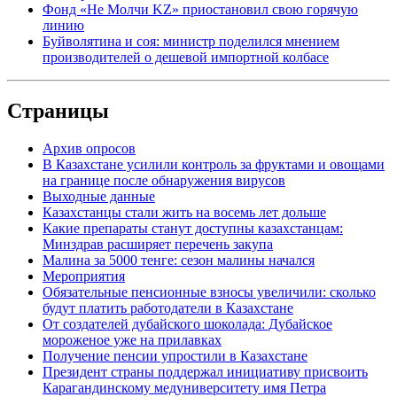
Фонд «Не Молчи KZ» приостановил свою горячую
линию
Буйволятина и соя: министр поделился мнением
производителей о дешевой импортной колбасе
Страницы
Архив опросов
В Казахстане усилили контроль за фруктами и овощами
на границе после обнаружения вирусов
Выходные данные
Казахстанцы стали жить на восемь лет дольше
Какие препараты станут доступны казахстанцам:
Минздрав расширяет перечень закупа
Малина за 5000 тенге: сезон малины начался
Мероприятия
Обязательные пенсионные взносы увеличили: сколько
будут платить работодатели в Казахстане
От создателей дубайского шоколада: Дубайское
мороженое уже на прилавках
Получение пенсии упростили в Казахстане
Президент страны поддержал инициативу присвоить
Карагандинскому медуниверситету имя Петра