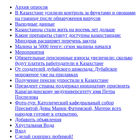
Архив опросов
В Казахстане усилили контроль за фруктами и овощами
на границе после обнаружения вирусов
Выходные данные
Казахстанцы стали жить на восемь лет дольше
Какие препараты станут доступны казахстанцам:
Минздрав расширяет перечень закупа
Малина за 5000 тенге: сезон малины начался
Мероприятия
Обязательные пенсионные взносы увеличили: сколько
будут платить работодатели в Казахстане
От создателей дубайского шоколада: Дубайское
мороженое уже на прилавках
Получение пенсии упростили в Казахстане
Президент страны поддержал инициативу присвоить
Карагандинскому медуниверситету имя Петра
Поспелова
Фото-тур: Католический кафедральный собор
Пресвятой Девы Марии Фатимской, Матери всех
народов готовят к открытию.
Добавить объявления
Хрустальная Вода
Вход
Сделай сюрприз любимой!